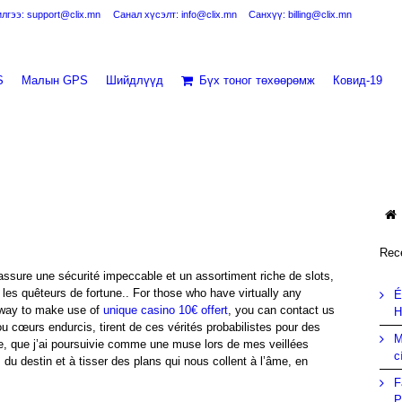
лгээ: support@clix.mn
Санал хүсэлт: info@clix.mn
Санхүү: billing@clix.mn
S
Малын GPS
Шийдлүүд
Бүх тоног төхөөрөмж
Ковид-19
Rec
ssure une sécurité impeccable et un assortiment riche de slots,
r les quêteurs de fortune.. For those who have virtually any
É
e way to make use of
unique casino 10€ offert
, you can contact us
H
ou cœurs endurcis, tirent de ces vérités probabilistes pour des
M
mie, que j’ai poursuivie comme une muse lors de mes veillées
c
es du destin et à tisser des plans qui nous collent à l’âme, en
F
P