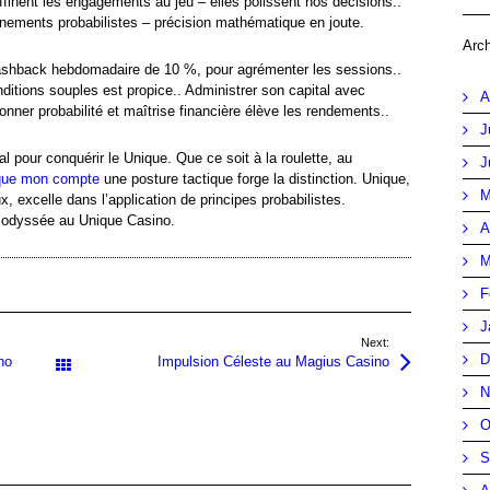
finent les engagements au jeu – elles polissent nos décisions..
nnements probabilistes – précision mathématique en joute.
Arc
ashback hebdomadaire de 10 %, pour agrémenter les sessions..
itions souples est propice.. Administrer son capital avec
A
onner probabilité et maîtrise financière élève les rendements..
J
al pour conquérir le Unique. Que ce soit à la roulette, au
J
que mon compte
une posture tactique forge la distinction. Unique,
M
, excelle dans l’application de principes probabilistes.
re odyssée au Unique Casino.
A
M
F
J
Next:
D
no
Impulsion Céleste au Magius Casino
All Posts
N
O
S