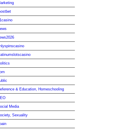
arketing
ostbet
1casino
ews
ews2026
nlyspinscasino
latinumslotscasino
olitics
orn
ublic
eference & Education, Homeschooling
SEO
ocial Media
ociety, Sexuality
pain