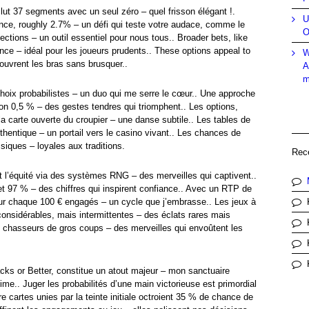
lut 37 segments avec un seul zéro – quel frisson élégant !.
U
ance, roughly 2.7% – un défi qui teste votre audace, comme le
O
ections – un outil essentiel pour nous tous.. Broader bets, like
nce – idéal pour les joueurs prudents.. These options appeal to
W
ouvrent les bras sans brusquer..
A
m
choix probabilistes – un duo qui me serre le cœur.. Une approche
ron 0,5 % – des gestes tendres qui triomphent.. Les options,
 carte ouverte du croupier – une danse subtile.. Les tables de
thentique – un portail vers le casino vivant.. Les chances de
siques – loyales aux traditions.
Rec
 l’équité via des systèmes RNG – des merveilles qui captivent..
et 97 % – des chiffres qui inspirent confiance.. Avec un RTP de
our chaque 100 € engagés – un cycle que j’embrasse.. Les jeux à
considérables, mais intermittentes – des éclats rares mais
 chasseurs de gros coups – des merveilles qui envoûtent les
ks or Better, constitue un atout majeur – mon sanctuaire
me.. Juger les probabilités d’une main victorieuse est primordial
 cartes unies par la teinte initiale octroient 35 % de chance de