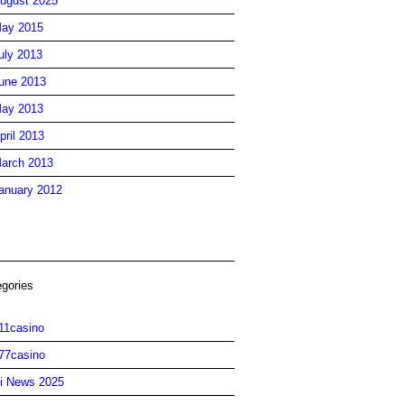
ugust 2025
ay 2015
uly 2013
une 2013
ay 2013
pril 2013
arch 2013
anuary 2012
egories
11casino
77casino
i News 2025