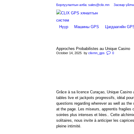
Борлуулалтын алба: sales@clix.mn
Засвар үйлчи
Нүүр
Машины GPS
Цагдаагийн GP
Approches Probabilistes au Unique Casino
October 14, 2025
by
clixmn_gps
0
You are here:
Grâce à sa licence Curaçao, Unique Casino a
tables live et jackpots progressifs, idéal pou
questions regarding wherever as well as th
at the page. Les miseurs, apprentis fragiles 
soirées plus intenses et liées.. Cette alchi
solitaires, nous invite à anticiper les capric
pleine intimité.