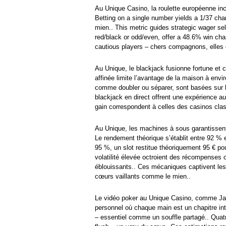
Au Unique Casino, la roulette européenne inc
Betting on a single number yields a 1/37 ch
mien.. This metric guides strategic wager sel
red/black or odd/even, offer a 48.6% win cha
cautious players – chers compagnons, elles 
Au Unique, le blackjack fusionne fortune et 
affinée limite l’avantage de la maison à envi
comme doubler ou séparer, sont basées sur la
blackjack en direct offrent une expérience au
gain correspondent à celles des casinos clas
Au Unique, les machines à sous garantissent
Le rendement théorique s’établit entre 92 % 
95 %, un slot restitue théoriquement 95 € p
volatilité élevée octroient des récompenses 
éblouissants.. Ces mécaniques captivent les
cœurs vaillants comme le mien..
Le vidéo poker au Unique Casino, comme Jac
personnel où chaque main est un chapitre inti
– essentiel comme un souffle partagé.. Quatre