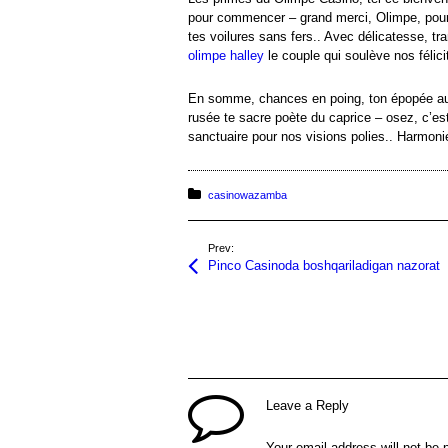
pour commencer – grand merci, Olimpe, pour 
tes voilures sans fers.. Avec délicatesse, tr
olimpe halley
le couple qui soulève nos félici
En somme, chances en poing, ton épopée au O
rusée te sacre poète du caprice – osez, c’est
sanctuaire pour nos visions polies.. Harmoni
Posted in:
casinowazamba
Prev:
Pinco Casinoda boshqariladigan nazorat
Leave a Reply
Your email address will not be 