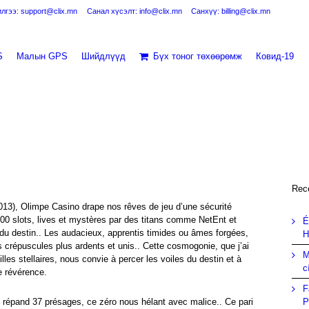
лгээ: support@clix.mn
Санал хүсэлт: info@clix.mn
Санхүү: billing@clix.mn
S
Малын GPS
Шийдлүүд
Бүх тоног төхөөрөмж
Ковид-19
Rec
13), Olimpe Casino drape nos rêves de jeu d’une sécurité
000 slots, lives et mystères par des titans comme NetEnt et
É
s du destin.. Les audacieux, apprentis timides ou âmes forgées,
H
s crépuscules plus ardents et unis.. Cette cosmogonie, que j’ai
M
s stellaires, nous convie à percer les voiles du destin et à
c
e révérence.
F
 répand 37 présages, ce zéro nous hélant avec malice.. Ce pari
P