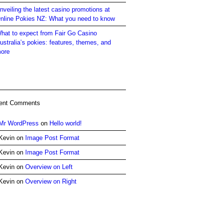
nveiling the latest casino promotions at
nline Pokies NZ: What you need to know
hat to expect from Fair Go Casino
ustralia’s pokies: features, themes, and
ore
ent Comments
Mr WordPress
on
Hello world!
Kevin
on
Image Post Format
Kevin
on
Image Post Format
Kevin
on
Overview on Left
Kevin
on
Overview on Right