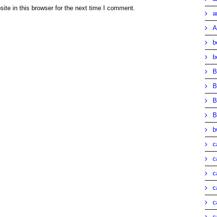
te in this browser for the next time I comment.
a
A
b
b
B
B
B
B
b
c
c
c
c
c
c