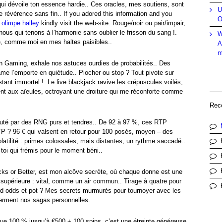
 qui dévoile ton essence hardie.. Ces oracles, mes soutiens, sont
U
e révérence sans fin.. If you adored this information and you
O
g
olimpe halley
kindly visit the web-site. Rouge/noir ou pair/impair,
 nous qui tenons à l’harmonie sans oublier le frisson du sang !.
W
ité, comme moi en mes haltes paisibles..
A
m
n Gaming, exhale nos astuces ourdies de probabilités.. Des
âme l’emporte en quiétude.. Piocher ou stop ? Tout pivote sur
stant immortel !. Le live blackjack ravive les crépuscules voilés,
nt aux aïeules, octroyant une droiture qui me réconforte comme
Rec
oyauté par des RNG purs et tendres.. De 92 à 97 %, ces RTP
P ? 96 € qui valsent en retour pour 100 posés, moyen – des
olatilité : primes colossales, mais distantes, un rythme saccadé..
 toi qui frémis pour le moment béni..
ks or Better, est mon alcôve secrète, où chaque donne est une
upérieure : vital, comme un air commun.. Tirage à quatre pour
ied odds et pot ? Mes secrets murmurés pour tournoyer avec les
germent nos sagas personnelles.
ue 100 % jusqu’à €500 + 100 spins, c’est une étreinte généreuse