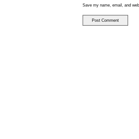
Save my name, email, and websi