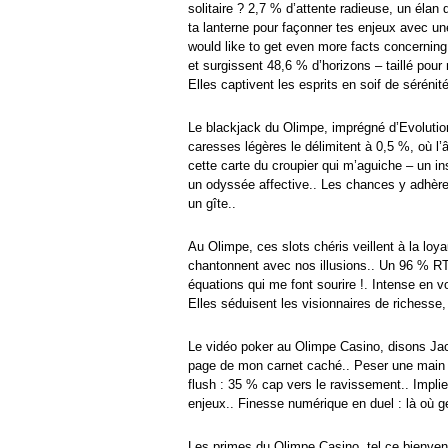
solitaire ? 2,7 % d’attente radieuse, un élan
ta lanterne pour façonner tes enjeux avec un
would like to get even more facts concernin
et surgissent 48,6 % d’horizons – taillé pour
Elles captivent les esprits en soif de sérén
Le blackjack du Olimpe, imprégné d’Evolutio
caresses légères le délimitent à 0,5 %, où l’
cette carte du croupier qui m’aguiche – un in
un odyssée affective.. Les chances y adhère
un gîte..
Au Olimpe, ces slots chéris veillent à la l
chantonnent avec nos illusions.. Un 96 % RT
équations qui me font sourire !. Intense en v
Elles séduisent les visionnaires de richesse,
Le vidéo poker au Olimpe Casino, disons Jac
page de mon carnet caché.. Peser une main s
flush : 35 % cap vers le ravissement.. Impl
enjeux.. Finesse numérique en duel : là où 
Les primes du Olimpe Casino, tel ce bienven