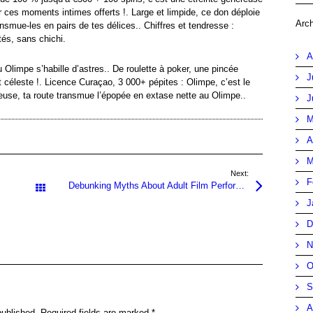
ces moments intimes offerts !. Large et limpide, ce don déploie
Arc
ansmue-les en pairs de tes délices.. Chiffres et tendresse :
tés, sans chichi.
A
limpe s’habille d’astres.. De roulette à poker, une pincée
J
 céleste !. Licence Curaçao, 3 000+ pépites : Olimpe, c’est le
euse, ta route transmue l’épopée en extase nette au Olimpe..
J
M
A
M
Next:
F
Debunking Myths About Adult Film Performers
All Posts
J
D
N
O
S
A
published.
Required fields are marked
*