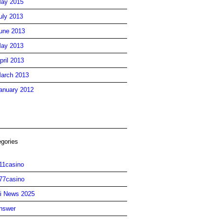
ay 2015
uly 2013
une 2013
ay 2013
pril 2013
arch 2013
anuary 2012
egories
11casino
77casino
i News 2025
nswer