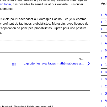
Arc
in login
, it is possible to e-mail us at our website. Fusionner
endements..
A
t cruciale pour l’ascendant au Morospin Casino. Les jeux comme
J
r profitent de tactiques probabilistes. Morospin, avec licence de
’application de principes probabilistes. Optez pour une posture
J
e.
M
A
M
F
Next:
Exploiter les avantages mathématiques au Wizebets Casino
All Posts
J
D
N
O
S
A
published.
Required fields are marked
*