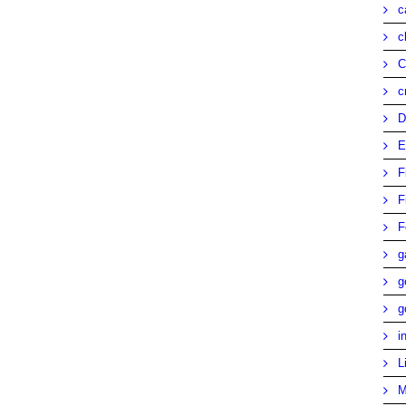
c
c
C
c
D
E
F
F
F
g
g
g
i
L
M