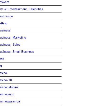
nswers
rts & Entertainment, Celebrities
estcasino
etting
usiness
usiness, Marketing
usiness, Sales
usiness, Small Business
win
ar
asino
asino770
asinocatspins
asinopinco
asinowazamba