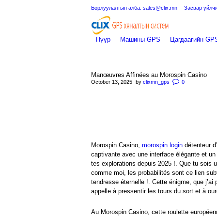
Борлуулалтын алба: sales@clix.mn
Засвар үйлчи
Нүүр
Машины GPS
Цагдаагийн GP
Manœuvres Affinées au Morospin Casino
October 13, 2025
by
clixmn_gps
0
You are here:
Morospin Casino,
morospin login
détenteur d
captivante avec une interface élégante et un 
tes explorations depuis 2025 !. Que tu sois 
comme moi, les probabilités sont ce lien sub
tendresse éternelle !. Cette énigme, que j’a
appelle à pressentir les tours du sort et à ou
Au Morospin Casino, cette roulette européen