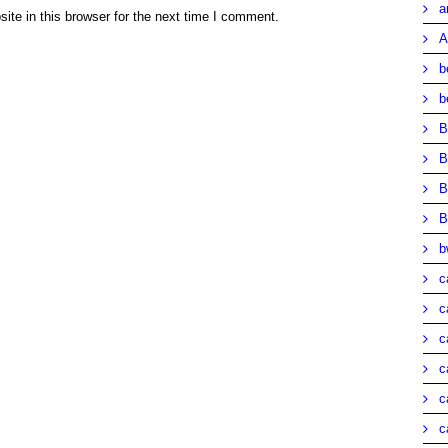
a
te in this browser for the next time I comment.
A
b
b
B
B
B
B
b
c
c
c
c
c
c