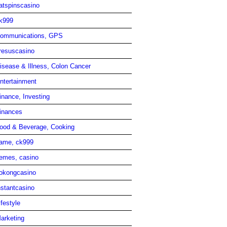
atspinscasino
k999
ommunications, GPS
resuscasino
isease & Illness, Colon Cancer
ntertainment
inance, Investing
inances
ood & Beverage, Cooking
ame, ck999
emes, casino
okongcasino
nstantcasino
ifestyle
arketing