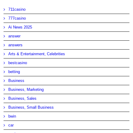
711casino
777casino
Ai News 2025
answer
answers
Arts & Entertainment, Celebrities
bestcasino
betting
Business
Business, Marketing
Business, Sales
Business, Small Business
bwin
car