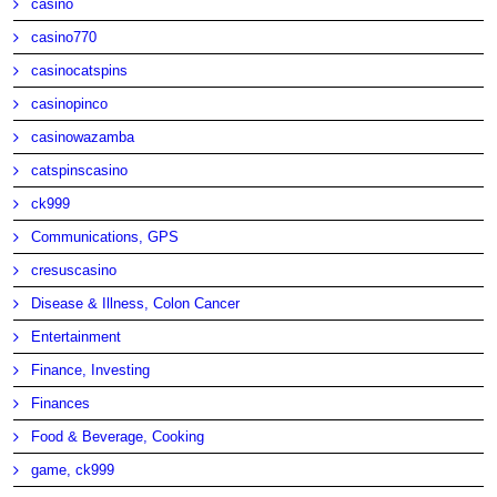
casino
casino770
casinocatspins
casinopinco
casinowazamba
catspinscasino
ck999
Communications, GPS
cresuscasino
Disease & Illness, Colon Cancer
Entertainment
Finance, Investing
Finances
Food & Beverage, Cooking
game, ck999