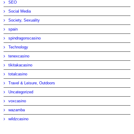
SEO
Social Media
Society, Sexuality
spain
spindragonscasino
Technology
tenexcasino
tikitakacasino
totalcasino
Travel & Leisure, Outdoors
Uncategorized
voxcasino
wazamba
wildzcasino