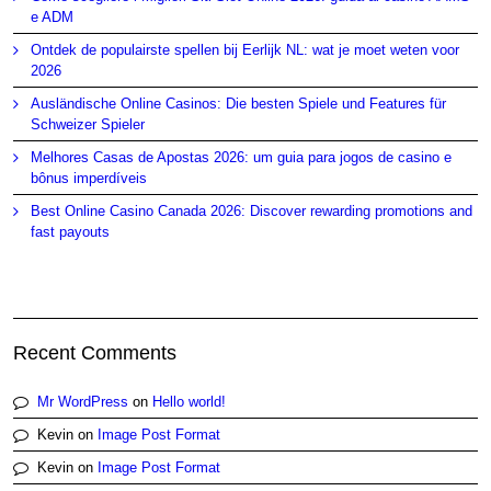
e ADM
Ontdek de populairste spellen bij Eerlijk NL: wat je moet weten voor
2026
Ausländische Online Casinos: Die besten Spiele und Features für
Schweizer Spieler
Melhores Casas de Apostas 2026: um guia para jogos de casino e
bônus imperdíveis
Best Online Casino Canada 2026: Discover rewarding promotions and
fast payouts
Recent Comments
Mr WordPress
on
Hello world!
Kevin
on
Image Post Format
Kevin
on
Image Post Format