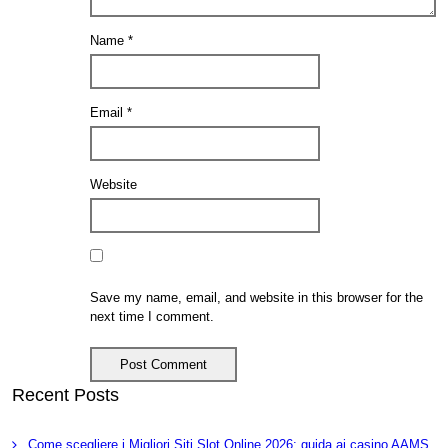
Name
*
Email
*
Website
Save my name, email, and website in this browser for the
next time I comment.
Recent Posts
Come scegliere i Migliori Siti Slot Online 2026: guida ai casino AAMS