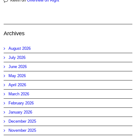
Kevin
on
Overview on Right
Archives
August 2026
July 2026
June 2026
May 2026
April 2026
March 2026
February 2026
January 2026
December 2025
November 2025