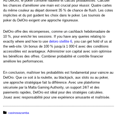
Au DelOro, le poker combine habileté et calculs probabilistes. Calculer
les chances d’améliorer une main est crucial pour réussir. Quatre cartes
du même couleur au départ donnent 35 % de chance de flush. Les cotes
implicites et du pot guident les choix dans le poker. Les tournois de
poker du DelOro exigent une approche rigoureuse.
DelOro offre des récompenses, comme un cashback hebdomadaire de
10 %, pour enrichir les sessions. If you have any queries relating to
exactly where and how to use
deloro stellite 6
, you can get hold of us at
the web-site. Un bonus de 100 % jusqu’à 1 000 € avec des conditions
accessibles est avantageux. Administrer son capital avec soin optimise
les bénéfices des offres. Combiner probabilité et contrôle financier
améliore les performances.
En conclusion, maîtriser les probabilités est fondamental pour vaincre au
DelOro. Que ce soit à la roulette, au blackjack, aux slots ou au poker,
une approche stratégique fait la différence. Avec une plateforme
sécurisée par la Malta Gaming Authority, un support 24/7 et des
paiements rapides, DelOro est idéal pour des stratégies calculées.
Jouez avec responsabilité pour une expérience amusante et maîtrisée.
Posted in:
casinowazamba