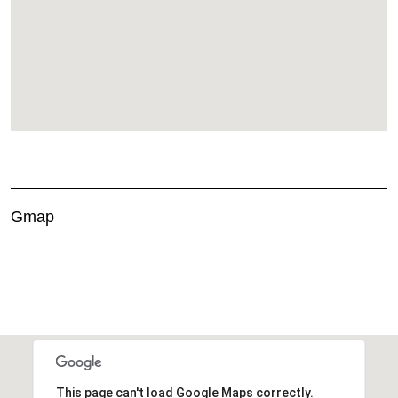
Gmap
This page can't load Google Maps correctly.
OK
Do you own this website?
This page can't load Google Maps correctly.