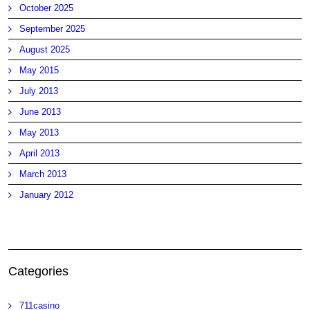
October 2025
September 2025
August 2025
May 2015
July 2013
June 2013
May 2013
April 2013
March 2013
January 2012
Categories
711casino