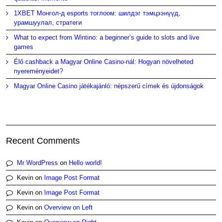
1XBET Монгол-д esports тоглоом: шилдэг тэмцээнүүд,
урамшуулал, стратеги
What to expect from Wintino: a beginner’s guide to slots and live
games
Élő cashback a Magyar Online Casino-nál: Hogyan növelheted
nyereményeidet?
Magyar Online Casino játékajánló: népszerű címek és újdonságok
Recent Comments
Mr WordPress
on
Hello world!
Kevin
on
Image Post Format
Kevin
on
Image Post Format
Kevin
on
Overview on Left