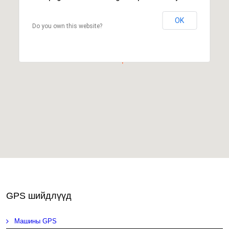
OK
Do you own this website?
GPS шийдлүүд
Машины GPS