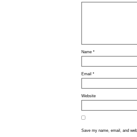
Name
*
Email
*
Website
Save my name, email, and websi