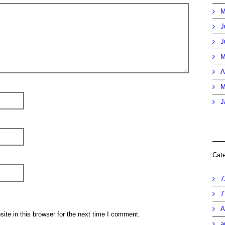
M
J
J
M
A
M
J
Cat
7
7
A
te in this browser for the next time I comment.
a