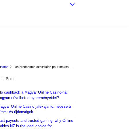
Home
Les probabilités expliquées pour maximiser ses résultats au DelOro Casino
ent Posts
lő cashback a Magyar Online Casino-nál:
ogyan növelheted nyereményeidet?
agyar Online Casino játékajánló: népszerű
ímek és újdonságok
ast payouts and trusted gaming: why Online
okies NZ is the ideal choice for