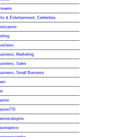
nswers
rts & Entertainment, Celebrities
estcasino
etting
usiness
usiness, Marketing
usiness, Sales
usiness, Small Business
win
ar
asino
asino770
asinocatspins
asinopinco
asinowazamba