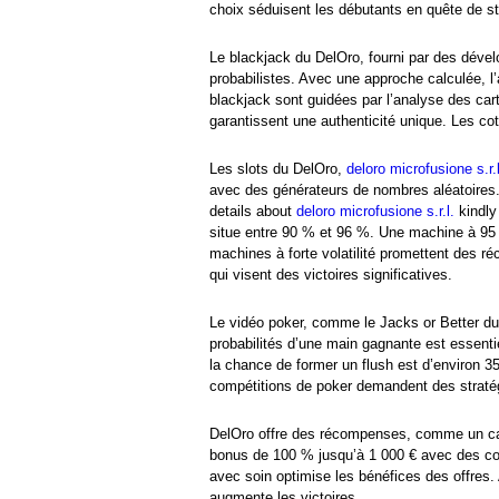
choix séduisent les débutants en quête de sta
Le blackjack du DelOro, fourni par des déve
probabilistes. Avec une approche calculée, 
blackjack sont guidées par l’analyse des car
garantissent une authenticité unique. Les co
Les slots du DelOro,
deloro microfusione s.r.l
avec des générateurs de nombres aléatoires.
details about
deloro microfusione s.r.l.
kindly
situe entre 90 % et 96 %. Une machine à 95 
machines à forte volatilité promettent des 
qui visent des victoires significatives.
Le vidéo poker, comme le Jacks or Better du 
probabilités d’une main gagnante est essenti
la chance de former un flush est d’environ 3
compétitions de poker demandent des stratég
DelOro offre des récompenses, comme un ca
bonus de 100 % jusqu’à 1 000 € avec des con
avec soin optimise les bénéfices des offres.
augmente les victoires.