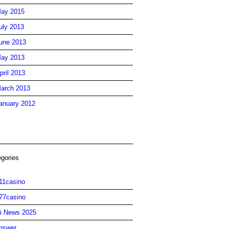
ay 2015
uly 2013
une 2013
ay 2013
pril 2013
arch 2013
anuary 2012
egories
11casino
77casino
i News 2025
nswer