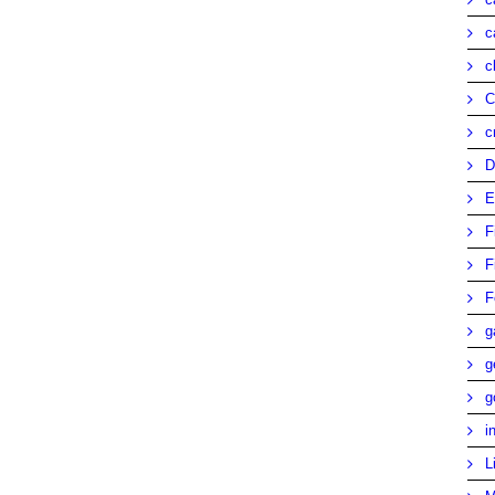
c
c
C
c
D
E
F
F
F
g
g
g
i
L