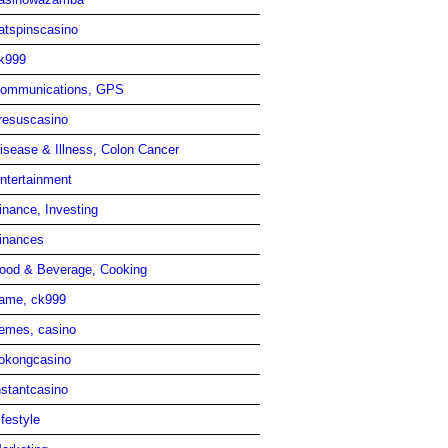
atspinscasino
k999
ommunications, GPS
resuscasino
isease & Illness, Colon Cancer
ntertainment
inance, Investing
inances
ood & Beverage, Cooking
ame, ck999
emes, casino
okongcasino
nstantcasino
ifestyle