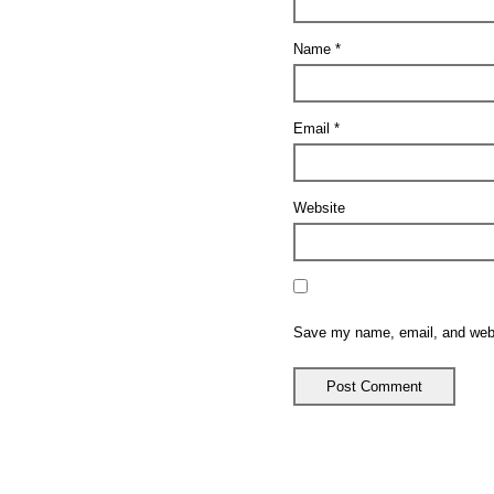
Name
*
Email
*
Website
Save my name, email, and websi