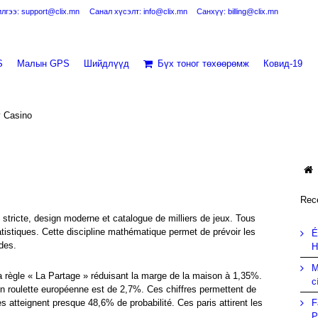
лгээ: support@clix.mn
Санал хүсэлт: info@clix.mn
Санхүү: billing@clix.mn
S
Малын GPS
Шийдлүүд
Бүх тоног төхөөрөмж
Ковид-19
y Casino
Rec
stricte, design moderne et catalogue de milliers de jeux. Tous
tatistiques. Cette discipline mathématique permet de prévoir les
É
ides.
H
M
la règle « La Partage » réduisant la marge de la maison à 1,35%.
c
en roulette européenne est de 2,7%. Ces chiffres permettent de
es atteignent presque 48,6% de probabilité. Ces paris attirent les
F
P