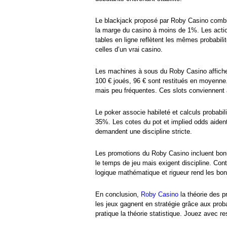
Le blackjack proposé par Roby Casino combin
la marge du casino à moins de 1%. Les actio
tables en ligne reflètent les mêmes probabili
celles d’un vrai casino.
Les machines à sous du Roby Casino affich
100 € joués, 96 € sont restitués en moyenn
mais peu fréquentes. Ces slots conviennent 
Le poker associe habileté et calculs probabil
35%. Les cotes du pot et implied odds aide
demandent une discipline stricte.
Les promotions du Roby Casino incluent bon
le temps de jeu mais exigent discipline. Cont
logique mathématique et rigueur rend les bon
En conclusion,
Roby Casino
la théorie des p
les jeux gagnent en stratégie grâce aux prob
pratique la théorie statistique. Jouez avec res