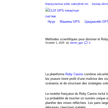
Борлуулалтын алба: sales@clix.mn
Засвар үйлчи
Нүүр
Машины GPS
Цагдаагийн GP
Méthodes scientifiques pour dominer le Rob
October 1, 2025
by
clixmn_gps
0
You are here:
La plateforme
Roby Casino
combine sécurité 
les joueurs tirent profit d’une maîtrise des s
scénarios et de structurer des stratégies sol
La roulette française du Roby Casino inclut 
La probabilité de toucher un numéro unique 
planifier des mises réfléchies. Les paris larg
débutants cherchant stabilité.