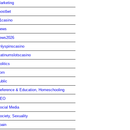
arketing
ostbet
1casino
ews
ews2026
nlyspinscasino
latinumslotscasino
olitics
orn
ublic
eference & Education, Homeschooling
SEO
ocial Media
ociety, Sexuality
pain