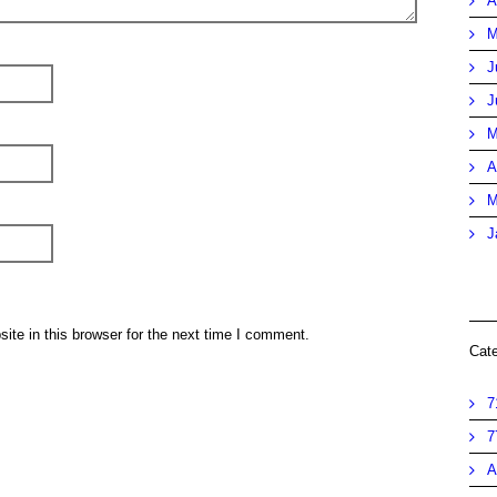
A
M
J
J
M
A
M
J
te in this browser for the next time I comment.
Cat
7
7
A