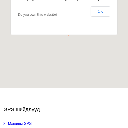
OK
Do you own this website?
GPS шийдлүүд
Машины GPS