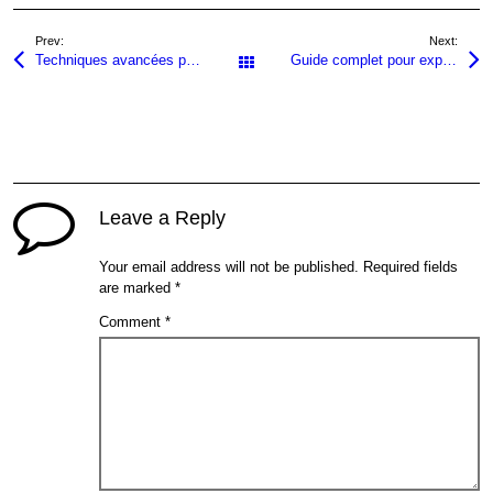
Prev:
Next:
Techniques avancées pour l’utilisation des probabilités au Sportuna Casino
Guide complet pour explorer les probabilités au Scatters Casino
All Posts
Leave a Reply
Your email address will not be published.
Required fields
are marked
*
Comment
*