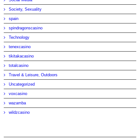
Society, Sexuality
spain
spindragonscasino
Technology
tenexcasino
tikitakacasino
totalcasino
Travel & Leisure, Outdoors
Uncategorized
voxcasino
wazamba
wildzcasino