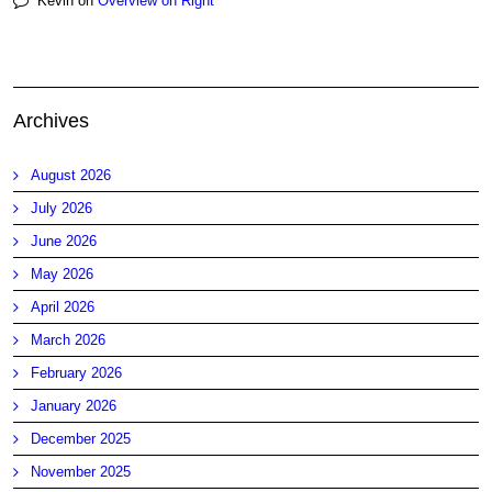
Kevin
on
Overview on Right
Archives
August 2026
July 2026
June 2026
May 2026
April 2026
March 2026
February 2026
January 2026
December 2025
November 2025