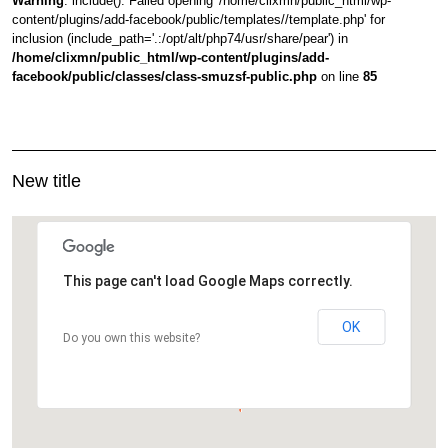
Warning
: include(): Failed opening '/home/clixmn/public_html/wp-
content/plugins/add-facebook/public/templates//template.php' for
inclusion (include_path='.:/opt/alt/php74/usr/share/pear') in
/home/clixmn/public_html/wp-content/plugins/add-
facebook/public/classes/class-smuzsf-public.php
on line
85
New title
This page can't load Google Maps correctly.
OK
Do you own this website?