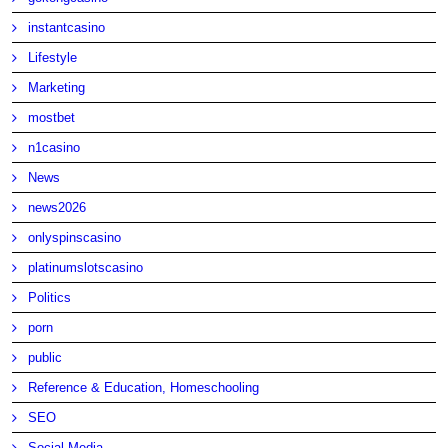
instantcasino
Lifestyle
Marketing
mostbet
n1casino
News
news2026
onlyspinscasino
platinumslotscasino
Politics
porn
public
Reference & Education, Homeschooling
SEO
Social Media