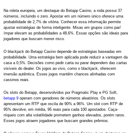
Na roleta europeia, um destaque do Betapp Casino, a roda possui 37
números, incluindo o zero. Apostar em um número único oferece uma
probabilidade de 2,7% de vitória. Conhecer essa informação permite
ajustar estratégias de forma inteligente. Misas em grupos como par/
ímpar elevam as probabilidades a 48,6%. Essas opções são ideais para
jogadores que buscam menor risco.
O blackjack do Betapp Casino depende de estratégias baseadas em
probabilidade. Uma estratégia bem aplicada pode reduzir a vantagem da
casa a 0,5%. Decisões como pedir carta ou parar dependem das cartas
visíveis do dealer. Os jogos ao vivo, como o blackjack, oferecem
imersão autêntica. Esses jogos mantêm chances alinhadas com
cassinos reais.
Os slots do Betapp, desenvolvidos por Pragmatic Play e PG Soft,
betapp 9
operam com geradores de números aleatórios. Os slots
apresentam um RTP que oscila de 90% a 96%. Um slot com RTP de
95% devolve, em média, 95 reais para cada 100 apostados. Caça-
níqueis com alta volatilidade prometem ganhos elevados, porém raros.
Esses jogos atraem jogadores que buscam grandes prêmios.