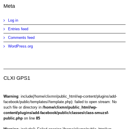
Meta
Log in
Entries feed
Comments feed
WordPress.org
CLXI GPS1
Warning
: include(/home/clixmn/public_html/wp-content/plugins/add-
facebook/public/templates//template.php): failed to open stream: No
such file or directory in
/home/clixmn/public_html/wp-
content/plugins/add-facebook/public/classes/class-smuzsf-
public.php
on line
85