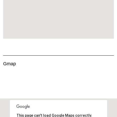
Gmap
This page can't load Google Maps correctly.
OK
Do you own this website?
This page can't load Google Maps correctly.