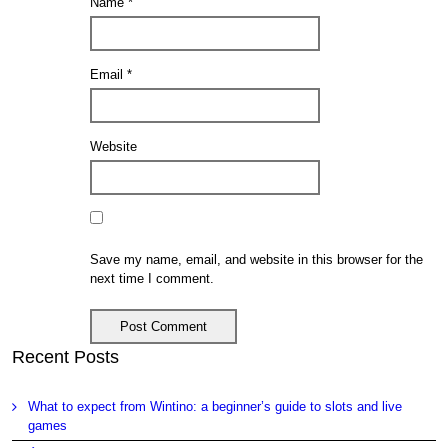
Name
*
Email
*
Website
Save my name, email, and website in this browser for the
next time I comment.
Recent Posts
What to expect from Wintino: a beginner’s guide to slots and live
games