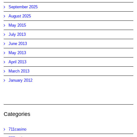
September 2025
August 2025
May 2015
July 2013
June 2013
May 2013
April 2013
March 2013
January 2012
Categories
711casino