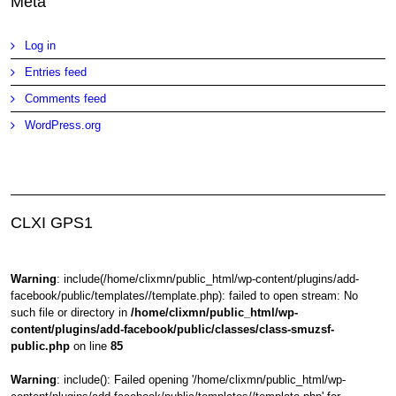
Meta
Log in
Entries feed
Comments feed
WordPress.org
CLXI GPS1
Warning
: include(/home/clixmn/public_html/wp-content/plugins/add-
facebook/public/templates//template.php): failed to open stream: No
such file or directory in
/home/clixmn/public_html/wp-
content/plugins/add-facebook/public/classes/class-smuzsf-
public.php
on line
85
Warning
: include(): Failed opening '/home/clixmn/public_html/wp-