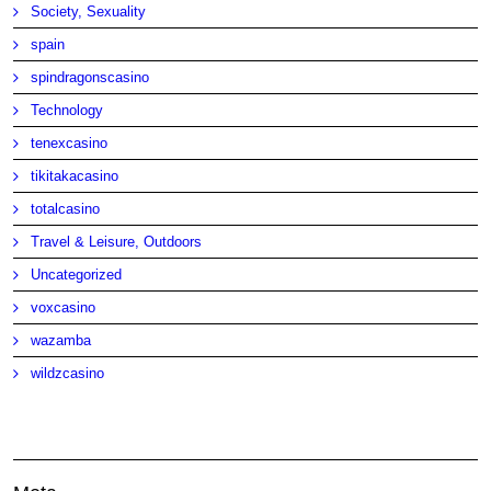
Society, Sexuality
spain
spindragonscasino
Technology
tenexcasino
tikitakacasino
totalcasino
Travel & Leisure, Outdoors
Uncategorized
voxcasino
wazamba
wildzcasino