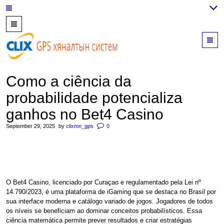
7700202,
89559964,
M
952223647
Como a ciência da
probabilidade potencializa
ganhos no Bet4 Casino
September 29, 2025
by
clixmn_gps
0
O Bet4 Casino, licenciado por Curaçao e regulamentado pela Lei nº
14.790/2023, é uma plataforma de iGaming que se destaca no Brasil por
sua interface moderna e catálogo variado de jogos. Jogadores de todos
os níveis se beneficiam ao dominar conceitos probabilísticos. Essa
ciência matemática permite prever resultados e criar estratégias