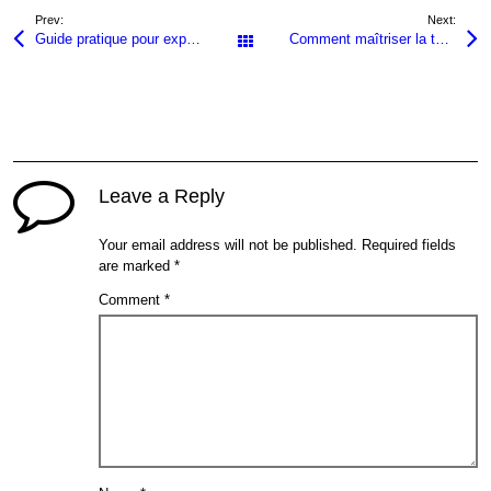
Prev:
Next:
Guide pratique pour exploiter les probabilités au Zet Casino
Comment maîtriser la théorie des probabilités pour réussir au 31bet Casino
All Posts
Leave a Reply
Your email address will not be published.
Required fields
are marked
*
Comment
*