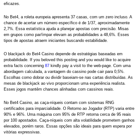
eficazes.
No Bet4, a roleta europeia apresenta 37 casas, com um zero incluso. A
chance de acertar um número específico é de 1/37, aproximadamente
2,7%. Essa estatística ajuda a planejar apostas com precisão. Misas
em grupos como par/ímpar elevam as probabilidades a 48,6%. Esses
tipos de apostas atraem iniciantes buscando estabilidade.
O blackjack do Bet4 Casino depende de estratégias baseadas em
probabilidade. If you beloved this posting and you would like to acquire
extra facts concerning
87
kindly pay a visit to the web-page. Com uma
abordagem calculada, a vantagem do cassino pode cair para 0,5%.
Escolhas como dobrar ou dividir baseiam-se nas cartas distribuídas. As
mesas de blackjack ao vivo proporcionam uma experiência realista.
Esses jogos mantêm chances alinhadas com cassinos reais.
No Bet4 Casino, as caça-níqueis contam com sistemas RNG
certificados para imparcialidade. O Retorno ao Jogador (RTP) varia entre
90% e 96%. Uma máquina com 95% de RTP retorna cerca de 95 reais
por 100 apostados. Caça-níqueis com alta volatilidade prometem ganhos
elevados, porém raros. Essas opções são ideais para quem espera por
vitórias expressivas.