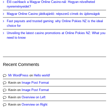
Élő cashback a Magyar Online Casino-nál: Hogyan növelheted
nyereményeidet?
Magyar Online Casino játékajánló: népszerű címek és újdonságok
Fast payouts and trusted gaming: why Online Pokies NZ is the ideal
choice for
Unveiling the latest casino promotions at Online Pokies NZ: What you
need to know
Recent Comments
Mr WordPress
on
Hello world!
Kevin
on
Image Post Format
Kevin
on
Image Post Format
Kevin
on
Overview on Left
Kevin
on
Overview on Right