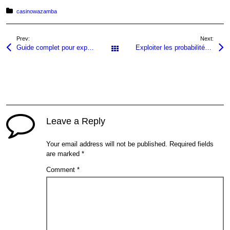
Posted in:
casinowazamba
Prev:
Next:
Guide complet pour explorer les probabilités au Sushi Casino
Exploiter les probabilités pour des victoires durables au Touch Casino
All Posts
Leave a Reply
Your email address will not be published.
Required fields
are marked
*
Comment
*