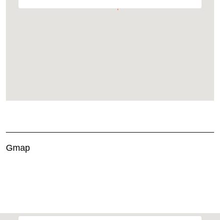
Gmap
This page can't load Google Maps correctly.
OK