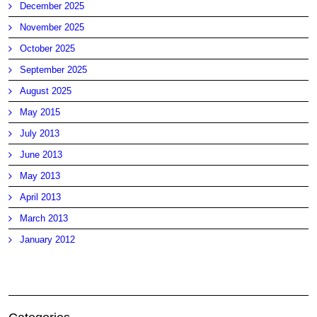
December 2025
November 2025
October 2025
September 2025
August 2025
May 2015
July 2013
June 2013
May 2013
April 2013
March 2013
January 2012