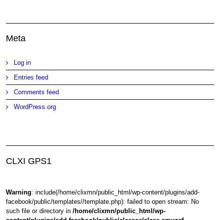
Meta
Log in
Entries feed
Comments feed
WordPress.org
CLXI GPS1
Warning
: include(/home/clixmn/public_html/wp-content/plugins/add-
facebook/public/templates//template.php): failed to open stream: No
such file or directory in
/home/clixmn/public_html/wp-