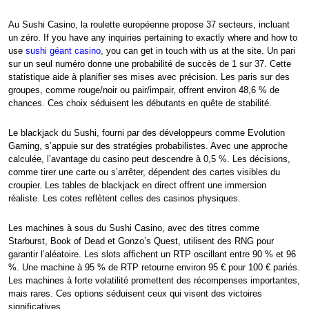
Au Sushi Casino, la roulette européenne propose 37 secteurs, incluant
un zéro. If you have any inquiries pertaining to exactly where and how to
use
sushi géant casino
, you can get in touch with us at the site. Un pari
sur un seul numéro donne une probabilité de succès de 1 sur 37. Cette
statistique aide à planifier ses mises avec précision. Les paris sur des
groupes, comme rouge/noir ou pair/impair, offrent environ 48,6 % de
chances. Ces choix séduisent les débutants en quête de stabilité.
Le blackjack du Sushi, fourni par des développeurs comme Evolution
Gaming, s’appuie sur des stratégies probabilistes. Avec une approche
calculée, l’avantage du casino peut descendre à 0,5 %. Les décisions,
comme tirer une carte ou s’arrêter, dépendent des cartes visibles du
croupier. Les tables de blackjack en direct offrent une immersion
réaliste. Les cotes reflètent celles des casinos physiques.
Les machines à sous du Sushi Casino, avec des titres comme
Starburst, Book of Dead et Gonzo’s Quest, utilisent des RNG pour
garantir l’aléatoire. Les slots affichent un RTP oscillant entre 90 % et 96
%. Une machine à 95 % de RTP retourne environ 95 € pour 100 € pariés.
Les machines à forte volatilité promettent des récompenses importantes,
mais rares. Ces options séduisent ceux qui visent des victoires
significatives.