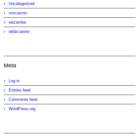
Uncategorized
voxcasino
wazamba
wildzcasino
Meta
Log in
Entries feed
Comments feed
WordPress.org