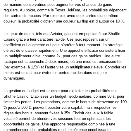
de manière conservatrice peut augmenter vos chances de gains
réguliers. Au poker, comme le Texas Hold’em, les probabilités dépendent
des cartes distribuées. Par exemple, avec deux cartes d’une même
couleur, la probabilité d’obtenir une couleur au flop est d’autour de 10 %.
Les jeux de crash, tels que Aviator, gagnent en popularité sur Shuffle
Casino grâce à leur caractère rapide. Ces jeux reposent sur un
coefficient qui augmente qui peut s’arrêter à tout moment. La stratégie
clé est de encaisser rapidement. Une approche efficace consiste à fixer
un multiplicateur cible, comme 2x, pour des gains stables. Une autre
tactique est la approche à deux mises, où une mise est encaissée tôt
(par exemple, à 1,5x) et l’autre vise un multiplicateur élevé. Contrôler les
mises est crucial pour éviter les pertes rapides dans ces jeux
dynamiques.
La gestion du budget est cruciale pour exploiter les probabilités sur
Shuffle Casino. Établissez un budget hebdomadaire, comme 50 €, pour
limiter les pertes. Les promotions, comme le bonus de bienvenue de 100
% jusqu’à 500 €, peuvent booster votre capital, mais respectez les
règles des bonus, souvent fixées à 35x. Choisir des jeux à faible
volatilité permet de étendre vos sessions tout en optimisant les
opportunités de gains. Une approche responsable combinée à une
compréhension des probabilités rend l’expérience enrichissante.