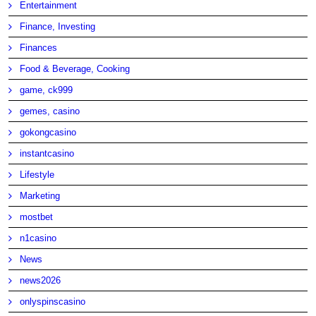
Entertainment
Finance, Investing
Finances
Food & Beverage, Cooking
game, ck999
gemes, casino
gokongcasino
instantcasino
Lifestyle
Marketing
mostbet
n1casino
News
news2026
onlyspinscasino