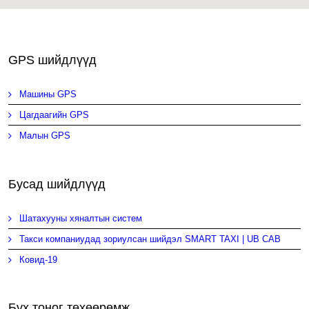
GPS шийдлүүд
Машины GPS
Цагдаагийн GPS
Малын GPS
Бусад шийдлүүд
Шатахууны хяналтын систем
Такси компаниудад зориулсан шийдэл SMART TAXI | UB CAB
Ковид-19
Бүх тоног төхөөрөмж