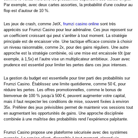
Par exemple, avec deux cartes assorties, la probabilité d’une couleur au
flop est d’autour de 10 %.
Les jeux de crash, comme JetX,
frumzi casino online
sont très
appréciés sur Frumzi Casino pour leur adrénaline. Ces jeux reposent sur
un coefficient croissant qui peut s’arrêter à tout moment. La stratégie
principale est de encaisser vite. Une tactique efficace consiste à choisir
un niveau raisonnable, comme 2x, pour des gains réguliers. Une autre
approche est la stratégie combinée, où une mise est encaissée tôt (par
exemple, à 1,5x) et l’autre vise un multiplicateur ambitieux. Jouer avec
prudence est essentiel pour limiter les pertes dans ces jeux intenses.
La gestion du budget est essentielle pour tirer parti des probabilités sur
Frumzi Casino. Établissez une limite quotidienne, comme 50 €, pour
réduire les pertes. Les offres promotionnelles, comme le bonus de
bienvenue de 100 % jusqu’à 500 €, peuvent augmenter votre capital,
mais il faut respecter les conditions de mise, souvent fixées à environ
35x. Préférer des jeux prévisibles permet de maintenir vos sessions tout
en augmentant les opportunités de gains. Une approche disciplinée
combinée à une maîtrise des probabilités rend l’expérience palpitante.
Frumzi Casino propose une plateforme sécurisée avec des systèmes