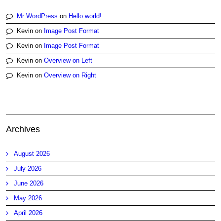
Mr WordPress
on
Hello world!
Kevin
on
Image Post Format
Kevin
on
Image Post Format
Kevin
on
Overview on Left
Kevin
on
Overview on Right
Archives
August 2026
July 2026
June 2026
May 2026
April 2026