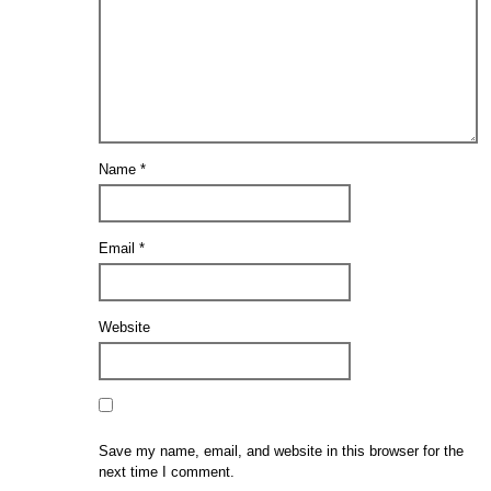
Name
*
Email
*
Website
Save my name, email, and website in this browser for the
next time I comment.