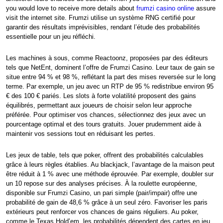
you would love to receive more details about
frumzi casino online
assure
visit the internet site. Frumzi utilise un système RNG certifié pour
garantir des résultats imprévisibles, rendant l’étude des probabilités
essentielle pour un jeu réfléchi.
Les machines à sous, comme Reactoonz, proposées par des éditeurs
tels que NetEnt, dominent l’offre de Frumzi Casino. Leur taux de gain se
situe entre 94 % et 98 %, reflétant la part des mises reversée sur le long
terme. Par exemple, un jeu avec un RTP de 95 % redistribue environ 95
€ des 100 € pariés. Les slots à forte volatilité proposent des gains
équilibrés, permettant aux joueurs de choisir selon leur approche
préférée. Pour optimiser vos chances, sélectionnez des jeux avec un
pourcentage optimal et des tours gratuits. Jouer prudemment aide à
maintenir vos sessions tout en réduisant les pertes.
Les jeux de table, tels que poker, offrent des probabilités calculables
grâce à leurs règles établies. Au blackjack, l’avantage de la maison peut
être réduit à 1 % avec une méthode éprouvée. Par exemple, doubler sur
un 10 repose sur des analyses précises. À la roulette européenne,
disponible sur Frumzi Casino, un pari simple (pair/impair) offre une
probabilité de gain de 48,6 % grâce à un seul zéro. Favoriser les paris
extérieurs peut renforcer vos chances de gains réguliers. Au poker,
comme le Texas Hold’em, les probabilités dépendent des cartes en jeu.