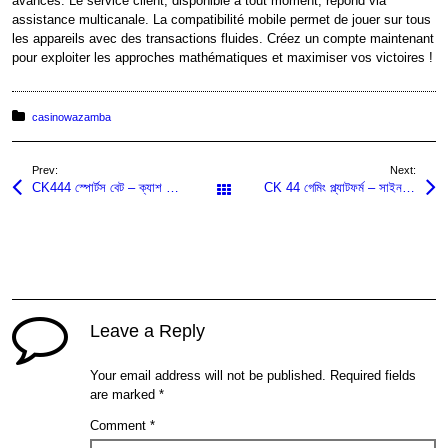
avancés. Le service client, disponible à tout moment, répond via
assistance multicanale. La compatibilité mobile permet de jouer sur tous
les appareils avec des transactions fluides. Créez un compte maintenant
pour exploiter les approches mathématiques et maximiser vos victoires !
Posted in:
casinowazamba
Prev:
Next:
CK444 স্পোর্টস বেট – ক্যাশ আউট বাংলাদেশে
CK 44 গেমিং প্ল্যাটফর্ম – সাইন আপ করুন
All Posts
Leave a Reply
Your email address will not be published.
Required fields
are marked
*
Comment
*