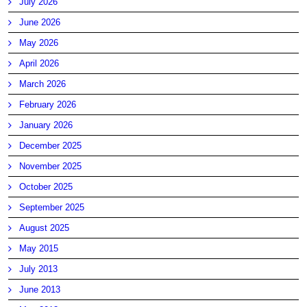
July 2026
June 2026
May 2026
April 2026
March 2026
February 2026
January 2026
December 2025
November 2025
October 2025
September 2025
August 2025
May 2015
July 2013
June 2013