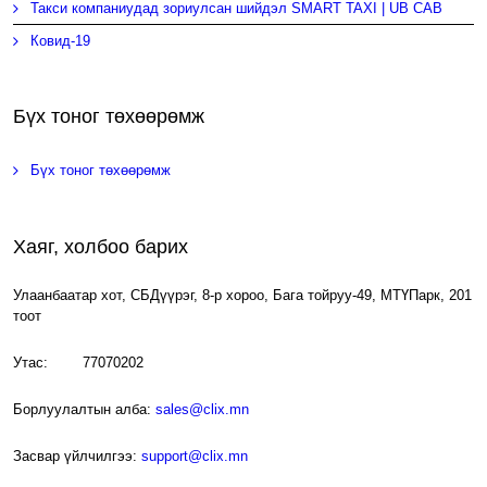
Такси компаниудад зориулсан шийдэл SMART TAXI | UB CAB
Ковид-19
Бүх тоног төхөөрөмж
Бүх тоног төхөөрөмж
Хаяг, холбоо барих
Улаанбаатар хот, СБДүүрэг, 8-р хороо, Бага тойруу-49, МТҮПарк, 201
тоот
Утас: 77070202
Борлуулалтын алба:
sales@clix.mn
Засвар үйлчилгээ:
support@clix.mn