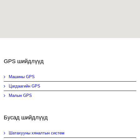
GPS шийдлүүд
Машины GPS
Цагдаагийн GPS
Малын GPS
Бусад шийдлүүд
Шатахууны хяналтын систем