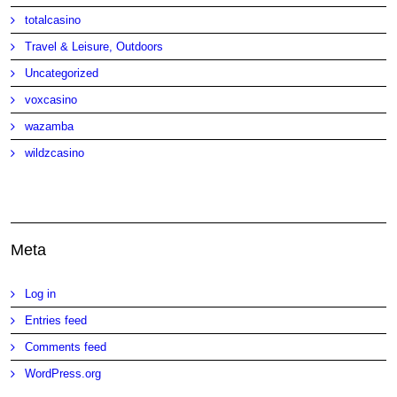
totalcasino
Travel & Leisure, Outdoors
Uncategorized
voxcasino
wazamba
wildzcasino
Meta
Log in
Entries feed
Comments feed
WordPress.org