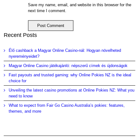
Save my name, email, and website in this browser for the
next time I comment.
Recent Posts
Élő cashback a Magyar Online Casino-nál: Hogyan növelheted
nyereményeidet?
Magyar Online Casino játékajánló: népszerű címek és újdonságok
Fast payouts and trusted gaming: why Online Pokies NZ is the ideal
choice for
Unveiling the latest casino promotions at Online Pokies NZ: What you
need to know
What to expect from Fair Go Casino Australia’s pokies: features,
themes, and more