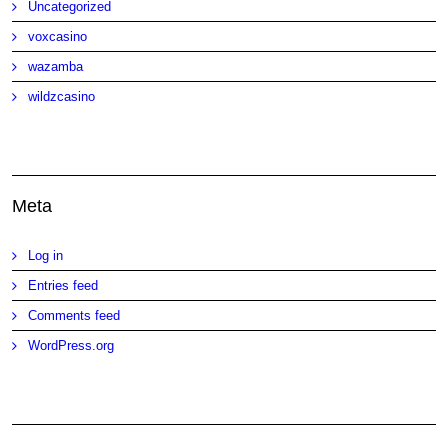
Uncategorized
voxcasino
wazamba
wildzcasino
Meta
Log in
Entries feed
Comments feed
WordPress.org