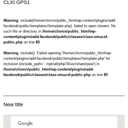
CLXI GPS1
Warning
: include(/home/clixmn/public_html/wp-content/plugins/add-
facebook/public/templates//template.php): failed to open stream: No
such file or directory in
/home/clixmn/public_html/wp-
content/plugins/add-facebook/public/classes/class-smuzsf-
public.php
on line
85
Warning
: include(): Failed opening '/home/clixmn/public_html/wp-
content/plugins/add-facebook/public/templates//template.php' for
inclusion (include_path='.:/opt/alt/php74/usr/share/pear') in
/home/clixmn/public_html/wp-content/plugins/add-
facebook/public/classes/class-smuzsf-public.php
on line
85
New title