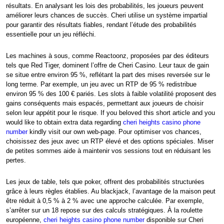
résultats. En analysant les lois des probabilités, les joueurs peuvent
améliorer leurs chances de succès. Cheri utilise un système impartial
pour garantir des résultats fiables, rendant l’étude des probabilités
essentielle pour un jeu réfléchi.
Les machines à sous, comme Reactoonz, proposées par des éditeurs
tels que Red Tiger, dominent l’offre de Cheri Casino. Leur taux de gain
se situe entre environ 95 %, reflétant la part des mises reversée sur le
long terme. Par exemple, un jeu avec un RTP de 95 % redistribue
environ 95 % des 100 € pariés. Les slots à faible volatilité proposent des
gains conséquents mais espacés, permettant aux joueurs de choisir
selon leur appétit pour le risque. If you beloved this short article and you
would like to obtain extra data regarding
cheri heights casino phone
number
kindly visit our own web-page. Pour optimiser vos chances,
choisissez des jeux avec un RTP élevé et des options spéciales. Miser
de petites sommes aide à maintenir vos sessions tout en réduisant les
pertes.
Les jeux de table, tels que poker, offrent des probabilités structurées
grâce à leurs règles établies. Au blackjack, l’avantage de la maison peut
être réduit à 0,5 % à 2 % avec une approche calculée. Par exemple,
s’arrêter sur un 18 repose sur des calculs stratégiques. À la roulette
européenne,
cheri heights casino phone number
disponible sur Cheri