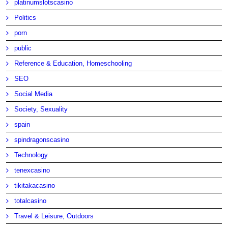
platinumslotscasino
Politics
porn
public
Reference & Education, Homeschooling
SEO
Social Media
Society, Sexuality
spain
spindragonscasino
Technology
tenexcasino
tikitakacasino
totalcasino
Travel & Leisure, Outdoors