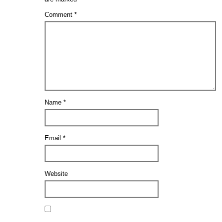
Comment
*
Name
*
Email
*
Website