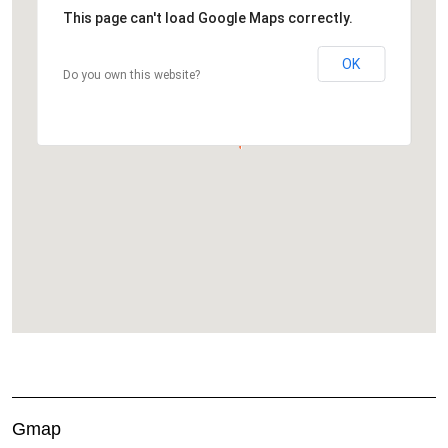
This page can't load Google Maps correctly.
OK
Do you own this website?
Gmap