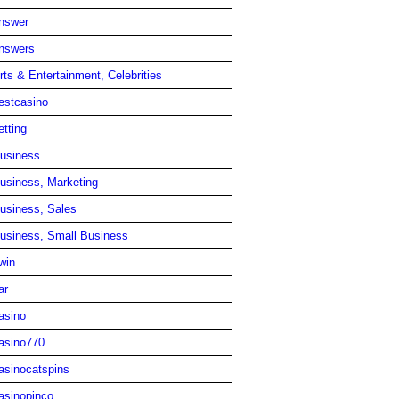
nswer
nswers
rts & Entertainment, Celebrities
estcasino
etting
usiness
usiness, Marketing
usiness, Sales
usiness, Small Business
win
ar
asino
asino770
asinocatspins
asinopinco