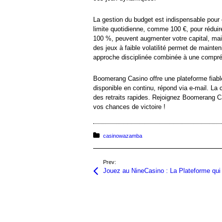
La gestion du budget est indispensable pour 
limite quotidienne, comme 100 €, pour rédui
100 %, peuvent augmenter votre capital, mais
des jeux à faible volatilité permet de mainte
approche disciplinée combinée à une compréh
Boomerang Casino offre une plateforme fiable
disponible en continu, répond via e-mail. La 
des retraits rapides. Rejoignez Boomerang Ca
vos chances de victoire !
Posted in:
casinowazamba
Prev: