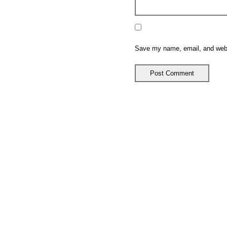
Save my name, email, and websi