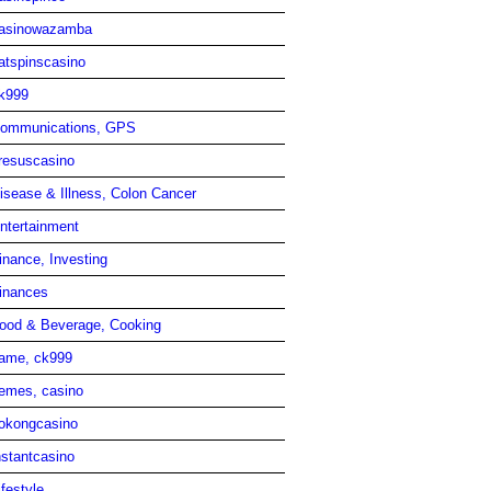
asinowazamba
atspinscasino
k999
ommunications, GPS
resuscasino
isease & Illness, Colon Cancer
ntertainment
inance, Investing
inances
ood & Beverage, Cooking
ame, ck999
emes, casino
okongcasino
nstantcasino
ifestyle