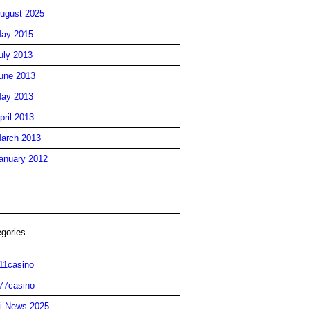
ugust 2025
ay 2015
uly 2013
une 2013
ay 2013
pril 2013
arch 2013
anuary 2012
egories
11casino
77casino
i News 2025