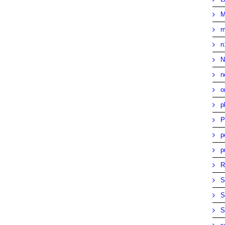
M
m
n
N
n
o
p
P
p
p
R
S
S