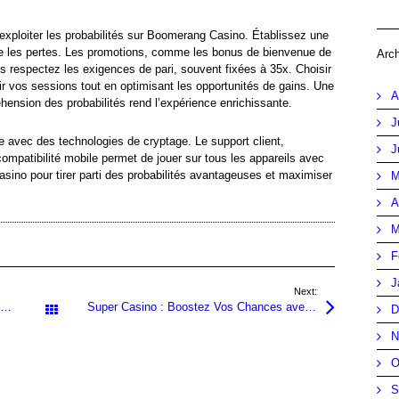
exploiter les probabilités sur Boomerang Casino. Établissez une
re les pertes. Les promotions, comme les bonus de bienvenue de
Arc
 respectez les exigences de pari, souvent fixées à 35x. Choisir
nir vos sessions tout en optimisant les opportunités de gains. Une
A
ension des probabilités rend l’expérience enrichissante.
J
 avec des technologies de cryptage. Le support client,
J
compatibilité mobile permet de jouer sur tous les appareils avec
sino pour tirer parti des probabilités avantageuses et maximiser
M
A
M
F
J
Next:
Jouez au NineCasino : La Plateforme qui Allie Plaisir et Opportunités
Super Casino : Boostez Vos Chances avec les Probabilités
D
All Posts
N
O
S