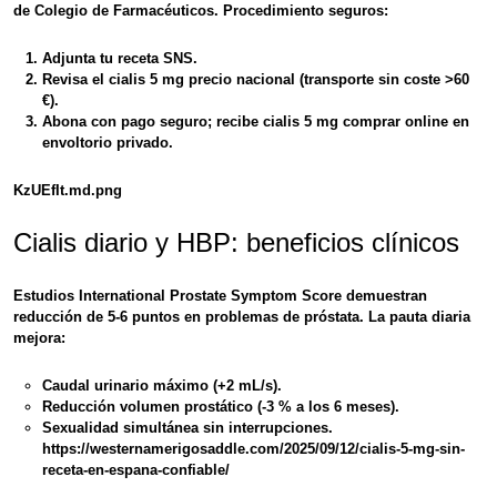
de Colegio de Farmacéuticos. Procedimiento seguros:
Adjunta tu receta SNS.
Revisa el
cialis 5 mg precio nacional
(transporte sin coste >60
€).
Abona con pago seguro; recibe
cialis 5 mg comprar online
en
envoltorio privado.
KzUEfIt.md.png
Cialis diario y HBP: beneficios clínicos
Estudios International Prostate Symptom Score demuestran
reducción de 5-6 puntos en problemas de próstata. La
pauta diaria
mejora:
Caudal urinario máximo (+2 mL/s).
Reducción volumen prostático (-3 % a los 6 meses).
Sexualidad simultánea sin interrupciones.
https://westernamerigosaddle.com/2025/09/12/cialis-5-mg-sin-
receta-en-espana-confiable/