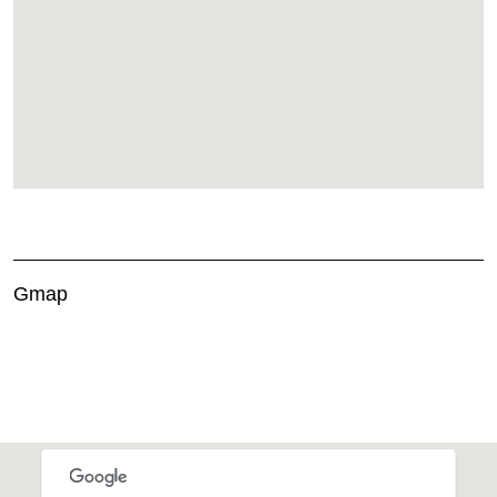
Gmap
This page can't load Google Maps correctly.
OK
Do you own this website?