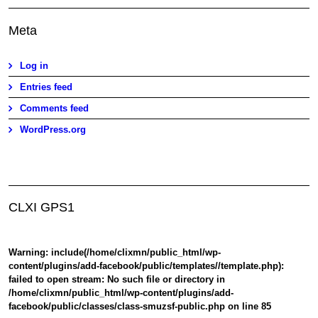
Meta
Log in
Entries feed
Comments feed
WordPress.org
CLXI GPS1
Warning
: include(/home/clixmn/public_html/wp-
content/plugins/add-facebook/public/templates//template.php):
failed to open stream: No such file or directory in
/home/clixmn/public_html/wp-content/plugins/add-
facebook/public/classes/class-smuzsf-public.php
on line
85