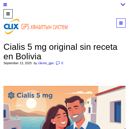
7700202,
89559964,
M
952223647
Cialis 5 mg original sin receta
en Bolivia
September 13, 2025
by
clixmn_gps
0