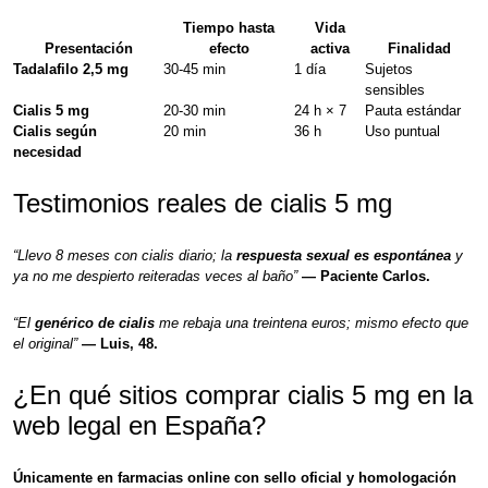
Tiempo hasta
Vida
Presentación
efecto
activa
Finalidad
Tadalafilo 2,5 mg
30-45 min
1 día
Sujetos
sensibles
Cialis 5 mg
20-30 min
24 h × 7
Pauta estándar
Cialis según
20 min
36 h
Uso puntual
necesidad
Testimonios reales de cialis 5 mg
“Llevo 8 meses con cialis diario; la
respuesta sexual es espontánea
y
ya no me despierto reiteradas veces al baño”
— Paciente Carlos.
“El
genérico de cialis
me rebaja una treintena euros; mismo efecto que
el original”
— Luis, 48.
¿En qué sitios comprar cialis 5 mg en la
web legal en España?
Únicamente en farmacias online con sello oficial y homologación