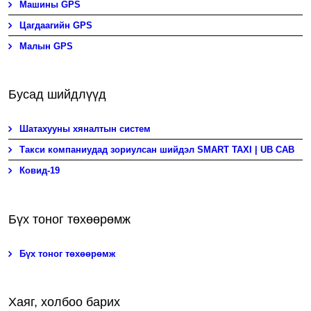
Машины GPS
Цагдаагийн GPS
Малын GPS
Бусад шийдлүүд
Шатахууны хяналтын систем
Такси компаниудад зориулсан шийдэл SMART TAXI | UB CAB
Ковид-19
Бүх тоног төхөөрөмж
Бүх тоног төхөөрөмж
Хаяг, холбоо барих