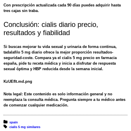
Con prescripción actualizada cada
90 días
puedes adquirir hasta
tres cajas
sin traba.
Conclusión: cialis diario precio,
resultados y fiabilidad
Si buscas
mejorar tu vida sexual y urinaria
de forma continua,
tadalafilo 5 mg diario
ofrece la mejor proporción
resultados-
seguridad-coste
. Compara ya el
cialis 5 mg precio en farmacia
españa
, pide tu receta médica y inicia a disfrutar de
respuesta
sexual óptima
y HBP reducida desde la semana inicial.
KzUEfIt.md.png
Nota legal:
Este contenido es solo información general y no
reemplaza la consulta médica. Pregunta siempre a tu médico antes
de comenzar cualquier medicación.
Posted in:
spain
Tagged with:
cialis 5 mg similares