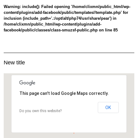
Warning
: include(): Failed opening '/home/clixmn/public_html/wp-
content/plugins/add-facebook/public/templates//template.php' for
inclusion (include_path='.:/opt/alt/php74/usr/share/pear') in
/home/clixmn/public_html/wp-content/plugins/add-
facebook/public/classes/class-smuzsf-public.php
on line
85
New title
This page can't load Google Maps correctly.
OK
Do you own this website?