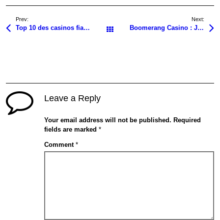
Prev:
Next:
Top 10 des casinos fiables utilisant AstroPay : Pourquoi c’est crucial
Boomerang Casino : Jeux et Astuces Mathématiques
All Posts
Leave a Reply
Your email address will not be published.
Required
fields are marked
*
Comment
*