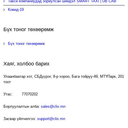
Такси компаниудад зориулсан шийдэл SMART TAXI | UB CAB
Ковид-19
Бүх тоног төхөөрөмж
Бүх тоног төхөөрөмж
Хаяг, холбоо барих
Улаанбаатар хот, СБДүүрэг, 8-р хороо, Бага тойруу-49, МТҮПарк, 201
тоот
Утас: 77070202
Борлуулалтын алба:
sales@clix.mn
Засвар үйлчилгээ:
support@clix.mn