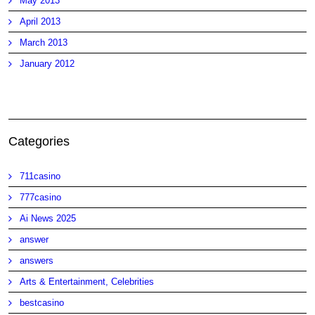
May 2013
April 2013
March 2013
January 2012
Categories
711casino
777casino
Ai News 2025
answer
answers
Arts & Entertainment, Celebrities
bestcasino