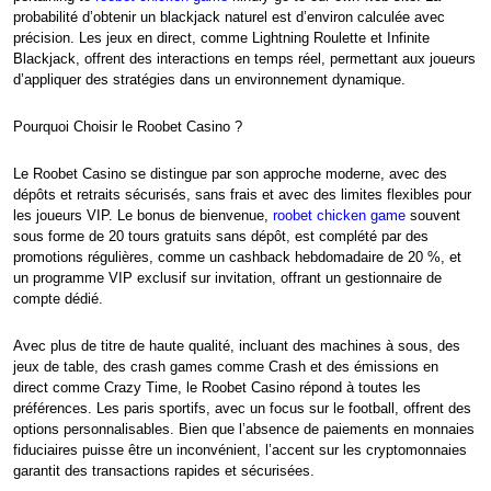
probabilité d’obtenir un blackjack naturel est d’environ calculée avec
précision. Les jeux en direct, comme Lightning Roulette et Infinite
Blackjack, offrent des interactions en temps réel, permettant aux joueurs
d’appliquer des stratégies dans un environnement dynamique.
Pourquoi Choisir le Roobet Casino ?
Le Roobet Casino se distingue par son approche moderne, avec des
dépôts et retraits sécurisés, sans frais et avec des limites flexibles pour
les joueurs VIP. Le bonus de bienvenue,
roobet chicken game
souvent
sous forme de 20 tours gratuits sans dépôt, est complété par des
promotions régulières, comme un cashback hebdomadaire de 20 %, et
un programme VIP exclusif sur invitation, offrant un gestionnaire de
compte dédié.
Avec plus de titre de haute qualité, incluant des machines à sous, des
jeux de table, des crash games comme Crash et des émissions en
direct comme Crazy Time, le Roobet Casino répond à toutes les
préférences. Les paris sportifs, avec un focus sur le football, offrent des
options personnalisables. Bien que l’absence de paiements en monnaies
fiduciaires puisse être un inconvénient, l’accent sur les cryptomonnaies
garantit des transactions rapides et sécurisées.