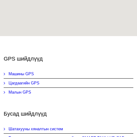
GPS шийдлүүд
Машины GPS
Цагдаагийн GPS
Малын GPS
Бусад шийдлүүд
Шатахууны хяналтын систем