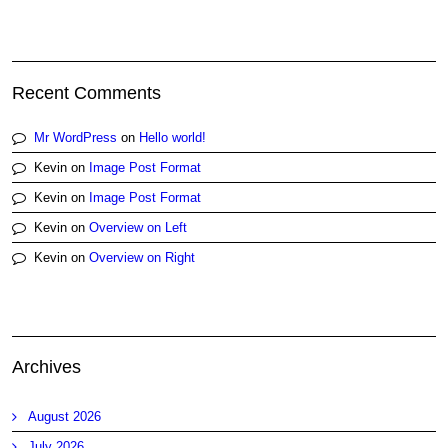
Recent Comments
Mr WordPress
on
Hello world!
Kevin
on
Image Post Format
Kevin
on
Image Post Format
Kevin
on
Overview on Left
Kevin
on
Overview on Right
Archives
August 2026
July 2026