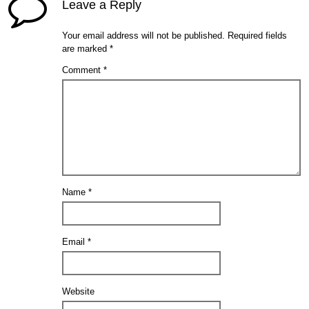
Leave a Reply
Your email address will not be published.
Required fields
are marked
*
Comment
*
Name
*
Email
*
Website