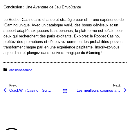
Conclusion : Une Aventure de Jeu Envoûtante
Le Roobet Casino allie chance et stratégie pour offrir une expérience de
iGaming unique. Avec un catalogue varié, des bonus généreux et un
support adapté aux joueurs francophones, la plateforme est idéale pour
ceux qui recherchent des paris excitants. Explorez le Roobet Casino,
profitez des promotions et découvrez comment les probabilités peuvent
transformer chaque pari en une expérience palpitante. Inscrivez-vous
aujourd’hui et plongez dans l’univers magique du iGaming !
Posted in:
casinowazamba
Prev:
Next:
QuickWin Casino : Guide probabiliste pour des paris optimisés
Les meilleurs casinos avec Apple Pay : Votre guide pour 2025
All Posts