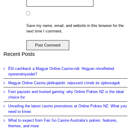
Save my name, email, and website in this browser for the
next time I comment.
Recent Posts
Élő cashback a Magyar Online Casino-nál: Hogyan növelheted
nyereményeidet?
Magyar Online Casino játékajánló: népszerű címek és újdonságok
Fast payouts and trusted gaming: why Online Pokies NZ is the ideal
choice for
Unveiling the latest casino promotions at Online Pokies NZ: What you
need to know
What to expect from Fair Go Casino Australia’s pokies: features,
themes, and more