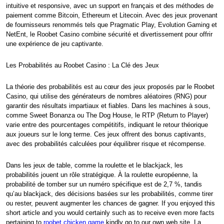
intuitive et responsive, avec un support en français et des méthodes de
paiement comme Bitcoin, Ethereum et Litecoin. Avec des jeux provenant
de fournisseurs renommés tels que Pragmatic Play, Evolution Gaming et
NetEnt, le Roobet Casino combine sécurité et divertissement pour offrir
une expérience de jeu captivante.
Les Probabilités au Roobet Casino : La Clé des Jeux
La théorie des probabilités est au cœur des jeux proposés par le Roobet
Casino, qui utilise des générateurs de nombres aléatoires (RNG) pour
garantir des résultats impartiaux et fiables. Dans les machines à sous,
comme Sweet Bonanza ou The Dog House, le RTP (Return to Player)
varie entre des pourcentages compétitifs, indiquant le retour théorique
aux joueurs sur le long terme. Ces jeux offrent des bonus captivants,
avec des probabilités calculées pour équilibrer risque et récompense.
Dans les jeux de table, comme la roulette et le blackjack, les
probabilités jouent un rôle stratégique. À la roulette européenne, la
probabilité de tomber sur un numéro spécifique est de 2,7 %, tandis
qu’au blackjack, des décisions basées sur les probabilités, comme tirer
ou rester, peuvent augmenter les chances de gagner. If you enjoyed this
short article and you would certainly such as to receive even more facts
pertaining to
roobet chicken game
kindly go to our own web site. La