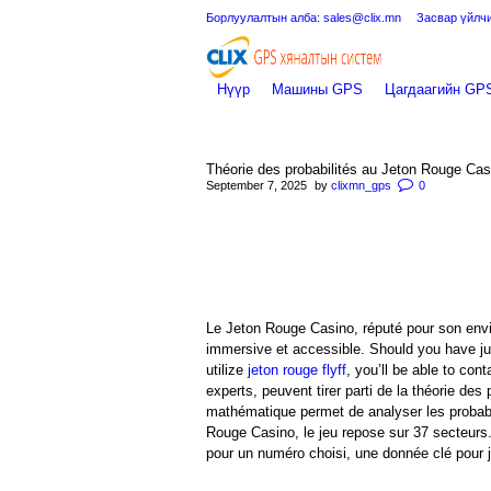
Борлуулалтын алба: sales@clix.mn
Засвар үйлчи
Нүүр
Машины GPS
Цагдаагийн GP
Théorie des probabilités au Jeton Rouge Cas
September 7, 2025
by
clixmn_gps
0
You are here:
Le Jeton Rouge Casino, réputé pour son envi
immersive et accessible. Should you have ju
utilize
jeton rouge flyff
, you’ll be able to con
experts, peuvent tirer parti de la théorie des
mathématique permet de analyser les probabil
Rouge Casino, le jeu repose sur 37 secteurs.
pour un numéro choisi, une donnée clé pour j