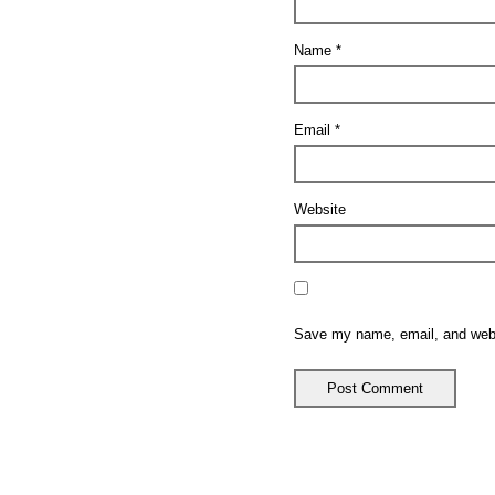
Name
*
Email
*
Website
Save my name, email, and websi