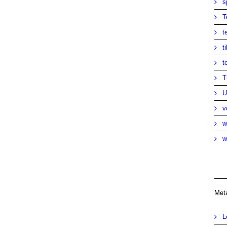
s
T
t
t
t
T
U
v
w
w
Met
L