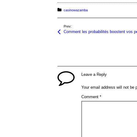
Posted in:
casinowazamba
Prev:
Leave a Reply
Your email address will not be 
Comment
*