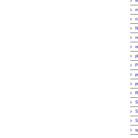
M
m
n
N
n
o
p
P
p
p
R
S
S
s