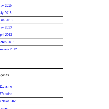
ay 2015
uly 2013
une 2013
ay 2013
pril 2013
arch 2013
anuary 2012
egories
11casino
77casino
i News 2025
nswer