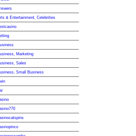
nswers
rts & Entertainment, Celebrities
estcasino
etting
usiness
usiness, Marketing
usiness, Sales
usiness, Small Business
win
ar
asino
asino770
asinocatspins
asinopinco
asinowazamba