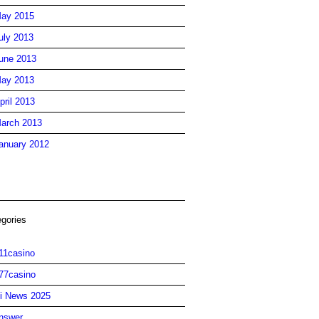
ay 2015
uly 2013
une 2013
ay 2013
pril 2013
arch 2013
anuary 2012
egories
11casino
77casino
i News 2025
nswer