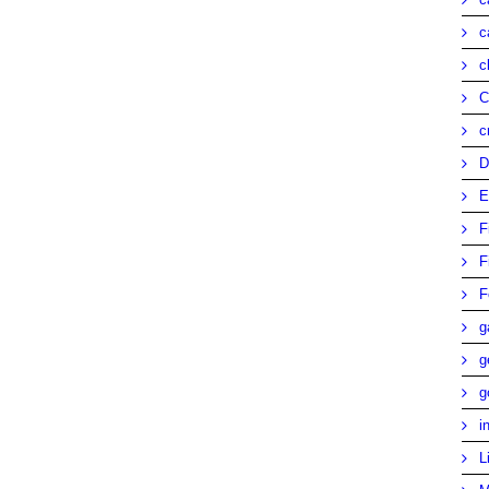
c
c
C
c
D
E
F
F
F
g
g
g
i
L