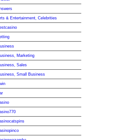
nswers
rts & Entertainment, Celebrities
estcasino
etting
usiness
usiness, Marketing
usiness, Sales
usiness, Small Business
win
ar
asino
asino770
asinocatspins
asinopinco
asinowazamba