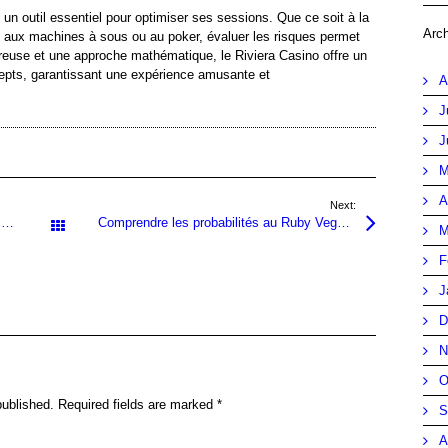
t un outil essentiel pour optimiser ses sessions. Que ce soit à la
Arc
aux machines à sous ou au poker, évaluer les risques permet
ureuse et une approche mathématique, le Riviera Casino offre un
cepts, garantissant une expérience amusante et
A
J
J
M
A
Next:
Spinanga Casino : Les probabilités comme atout pour réussir
Comprendre les probabilités au Ruby Vegas Casino pour optimiser ses gains
All Posts
M
F
J
D
N
O
published.
Required fields are marked
*
S
A