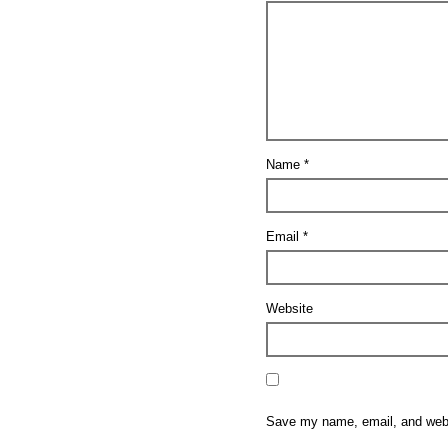
Name
*
Email
*
Website
Save my name, email, and websi