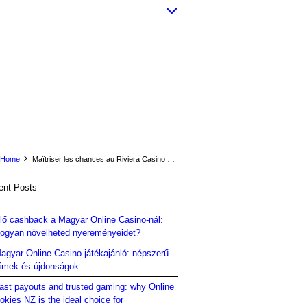
Home
Maîtriser les chances au Riviera Casino grâce à la théorie des probabilités
ent Posts
lő cashback a Magyar Online Casino-nál:
ogyan növelheted nyereményeidet?
agyar Online Casino játékajánló: népszerű
ímek és újdonságok
ast payouts and trusted gaming: why Online
okies NZ is the ideal choice for