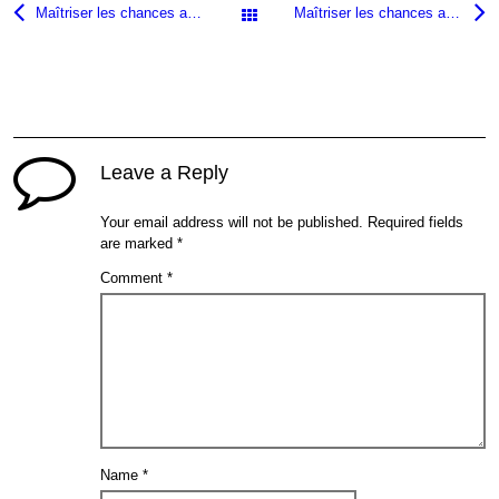
Maîtriser les chances au Cloudbet Casino grâce à la théorie des probabilités
Maîtriser les chances au Hyper Casino grâce à la théorie des probabilités
All Posts
Leave a Reply
Your email address will not be published.
Required fields
are marked
*
Comment
*
Name
*