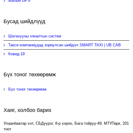
Малын GPS
Бусад шийдлүүд
Шатахууны хяналтын систем
Такси компаниудад зориулсан шийдэл SMART TAXI | UB CAB
Ковид-19
Бүх тоног төхөөрөмж
Бүх тоног төхөөрөмж
Хаяг, холбоо барих
Улаанбаатар хот, СБДүүрэг, 8-р хороо, Бага тойруу-49, МТҮПарк, 201
тоот