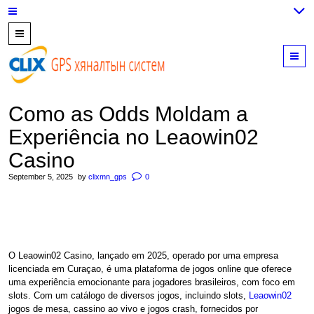
7700202,
89559964,
M
952223647
Como as Odds Moldam a
Experiência no Leaowin02
Casino
September 5, 2025
by
clixmn_gps
0
O Leaowin02 Casino, lançado em 2025, operado por uma empresa
licenciada em Curaçao, é uma plataforma de jogos online que oferece
uma experiência emocionante para jogadores brasileiros, com foco em
slots. Com um catálogo de diversos jogos, incluindo slots,
Leaowin02
jogos de mesa, cassino ao vivo e jogos crash, fornecidos por