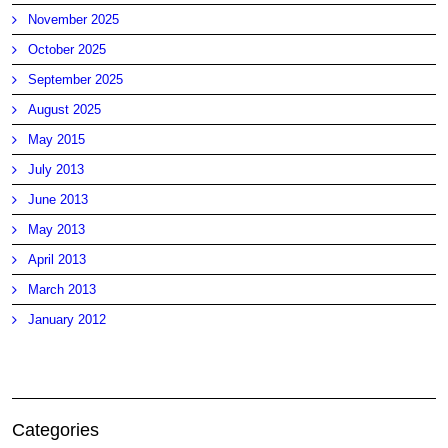
November 2025
October 2025
September 2025
August 2025
May 2015
July 2013
June 2013
May 2013
April 2013
March 2013
January 2012
Categories