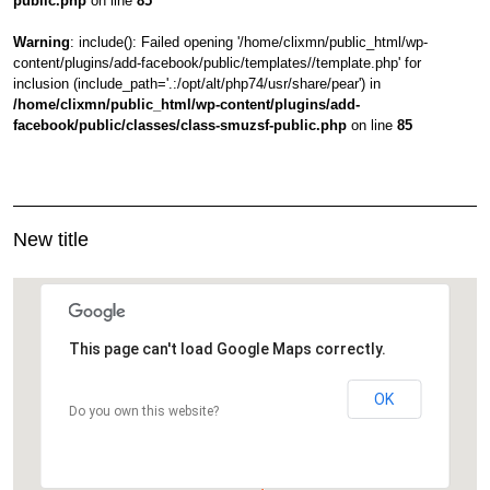
public.php
on line
85
Warning
: include(): Failed opening '/home/clixmn/public_html/wp-
content/plugins/add-facebook/public/templates//template.php' for
inclusion (include_path='.:/opt/alt/php74/usr/share/pear') in
/home/clixmn/public_html/wp-content/plugins/add-
facebook/public/classes/class-smuzsf-public.php
on line
85
New title
This page can't load Google Maps correctly.
OK
Do you own this website?