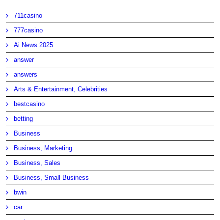
711casino
777casino
Ai News 2025
answer
answers
Arts & Entertainment, Celebrities
bestcasino
betting
Business
Business, Marketing
Business, Sales
Business, Small Business
bwin
car