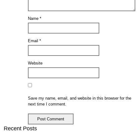
Name
*
Email
*
Website
Save my name, email, and website in this browser for the
next time I comment.
Recent Posts