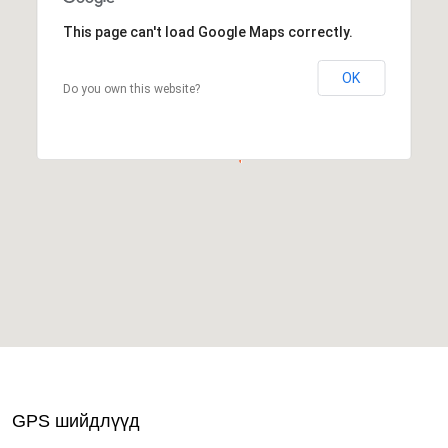
This page can't load Google Maps correctly.
OK
Do you own this website?
GPS шийдлүүд