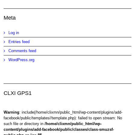
Meta
Log in
Entries feed
Comments feed
WordPress.org
CLXI GPS1
Warning
: include(/home/clixmn/public_html/wp-content/plugins/add-
facebook/public/templates//template.php): failed to open stream: No
such file or directory in
/home/clixmn/public_html/wp-
content/plugins/add-facebook/public/classes/class-smuzsf-