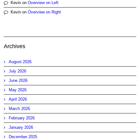
Kevin
on
Overview on Left
Kevin
on
Overview on Right
Archives
August 2026
July 2026
June 2026
May 2026
April 2026
March 2026
February 2026
January 2026
December 2025