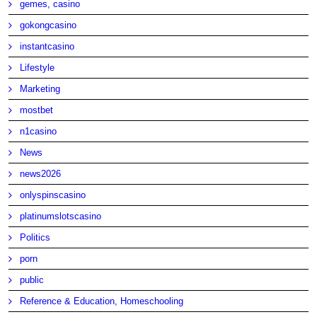
gemes, casino
gokongcasino
instantcasino
Lifestyle
Marketing
mostbet
n1casino
News
news2026
onlyspinscasino
platinumslotscasino
Politics
porn
public
Reference & Education, Homeschooling