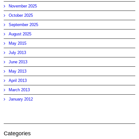
November 2025
October 2025
September 2025
August 2025
May 2015
July 2013
June 2013
May 2013
April 2013
March 2013
January 2012
Categories