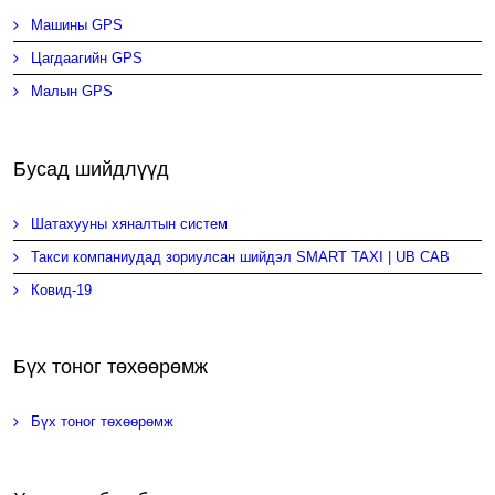
Машины GPS
Цагдаагийн GPS
Малын GPS
Бусад шийдлүүд
Шатахууны хяналтын систем
Такси компаниудад зориулсан шийдэл SMART TAXI | UB CAB
Ковид-19
Бүх тоног төхөөрөмж
Бүх тоног төхөөрөмж