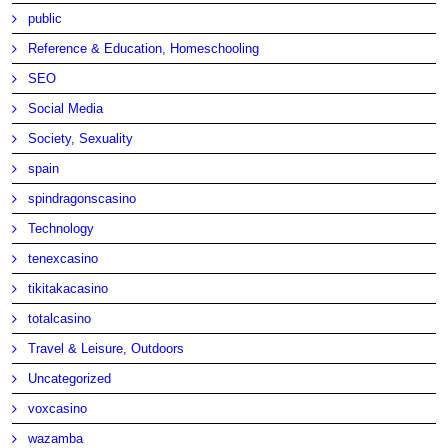
public
Reference & Education, Homeschooling
SEO
Social Media
Society, Sexuality
spain
spindragonscasino
Technology
tenexcasino
tikitakacasino
totalcasino
Travel & Leisure, Outdoors
Uncategorized
voxcasino
wazamba