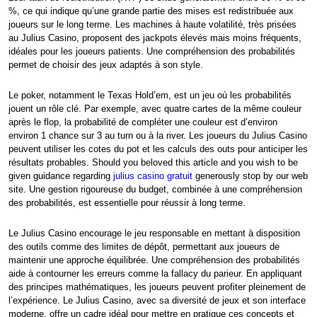
%, ce qui indique qu’une grande partie des mises est redistribuée aux
joueurs sur le long terme. Les machines à haute volatilité, très prisées
au Julius Casino, proposent des jackpots élevés mais moins fréquents,
idéales pour les joueurs patients. Une compréhension des probabilités
permet de choisir des jeux adaptés à son style.
Le poker, notamment le Texas Hold’em, est un jeu où les probabilités
jouent un rôle clé. Par exemple, avec quatre cartes de la même couleur
après le flop, la probabilité de compléter une couleur est d’environ
environ 1 chance sur 3 au turn ou à la river. Les joueurs du Julius Casino
peuvent utiliser les cotes du pot et les calculs des outs pour anticiper les
résultats probables. Should you beloved this article and you wish to be
given guidance regarding
julius casino gratuit
generously stop by our web
site. Une gestion rigoureuse du budget, combinée à une compréhension
des probabilités, est essentielle pour réussir à long terme.
Le Julius Casino encourage le jeu responsable en mettant à disposition
des outils comme des limites de dépôt, permettant aux joueurs de
maintenir une approche équilibrée. Une compréhension des probabilités
aide à contourner les erreurs comme la fallacy du parieur. En appliquant
des principes mathématiques, les joueurs peuvent profiter pleinement de
l’expérience. Le Julius Casino, avec sa diversité de jeux et son interface
moderne, offre un cadre idéal pour mettre en pratique ces concepts et