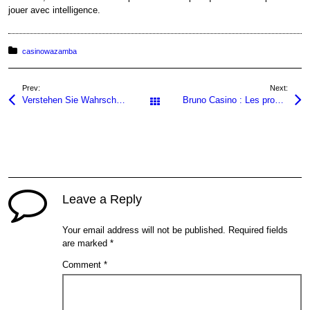
jouer avec intelligence.
Posted in:
casinowazamba
Prev:
Next:
Verstehen Sie Wahrscheinlichkeiten im bet-at-home Casino
Bruno Casino : Les probabilités expliquées pour booster vos gains
All Posts
Leave a Reply
Your email address will not be published.
Required fields
are marked
*
Comment
*