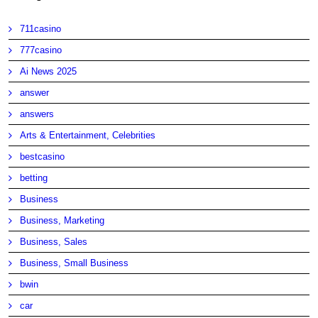
711casino
777casino
Ai News 2025
answer
answers
Arts & Entertainment, Celebrities
bestcasino
betting
Business
Business, Marketing
Business, Sales
Business, Small Business
bwin
car