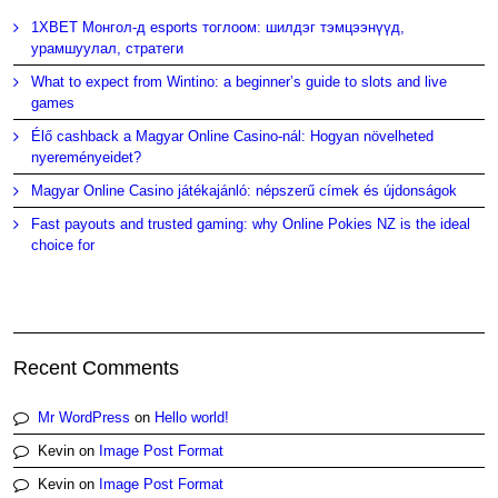
1XBET Монгол-д esports тоглоом: шилдэг тэмцээнүүд,
урамшуулал, стратеги
What to expect from Wintino: a beginner’s guide to slots and live
games
Élő cashback a Magyar Online Casino-nál: Hogyan növelheted
nyereményeidet?
Magyar Online Casino játékajánló: népszerű címek és újdonságok
Fast payouts and trusted gaming: why Online Pokies NZ is the ideal
choice for
Recent Comments
Mr WordPress
on
Hello world!
Kevin
on
Image Post Format
Kevin
on
Image Post Format