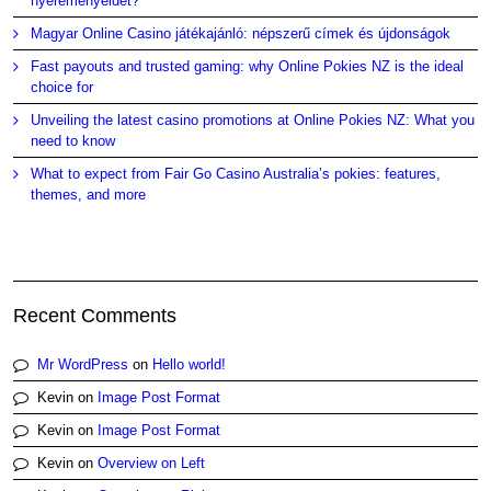
nyereményeidet?
Magyar Online Casino játékajánló: népszerű címek és újdonságok
Fast payouts and trusted gaming: why Online Pokies NZ is the ideal
choice for
Unveiling the latest casino promotions at Online Pokies NZ: What you
need to know
What to expect from Fair Go Casino Australia’s pokies: features,
themes, and more
Recent Comments
Mr WordPress
on
Hello world!
Kevin
on
Image Post Format
Kevin
on
Image Post Format
Kevin
on
Overview on Left