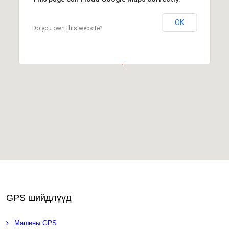
OK
Do you own this website?
GPS шийдлүүд
Машины GPS