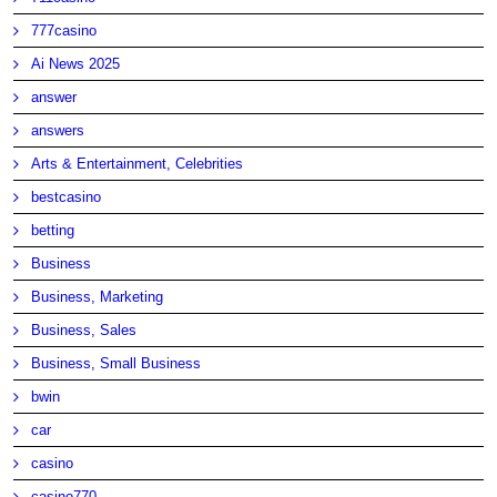
777casino
Ai News 2025
answer
answers
Arts & Entertainment, Celebrities
bestcasino
betting
Business
Business, Marketing
Business, Sales
Business, Small Business
bwin
car
casino
casino770