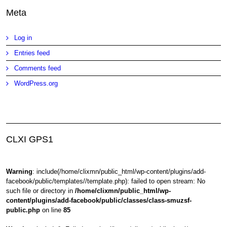
Meta
Log in
Entries feed
Comments feed
WordPress.org
CLXI GPS1
Warning
: include(/home/clixmn/public_html/wp-content/plugins/add-
facebook/public/templates//template.php): failed to open stream: No
such file or directory in
/home/clixmn/public_html/wp-
content/plugins/add-facebook/public/classes/class-smuzsf-
public.php
on line
85