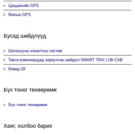
Цагдаагийн GPS
Малын GPS
Бусад шийдлүүд
Шатахууны хяналтын систем
Такси компаниудад зориулсан шийдэл SMART TAXI | UB CAB
Ковид-19
Бүх тоног төхөөрөмж
Бүх тоног төхөөрөмж
Хаяг, холбоо барих