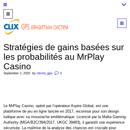
7700202,
89559964,
M
952223647
Stratégies de gains basées sur
les probabilités au MrPlay
Casino
September 2, 2025
by
clixmn_gps
0
Le MrPlay Casino, opéré par l’opérateur Aspire Global, est une
plateforme de jeu en ligne lancée en 2017, reconnue pour son design
ludique avec sa moustache emblématique. Licencié par la Malta Gaming
Authority (MGA/B2C/394/2017, UKGC 39483), il garantit une expérience
sécurisée. La maîtrise de la analyse des chances est cruciale pour