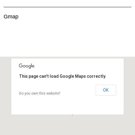
Gmap
This page can't load Google Maps correctly.
OK
Do you own this website?
This page can't load Google Maps correctly.
OK
Do you own this website?