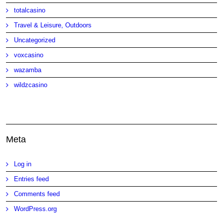
totalcasino
Travel & Leisure, Outdoors
Uncategorized
voxcasino
wazamba
wildzcasino
Meta
Log in
Entries feed
Comments feed
WordPress.org