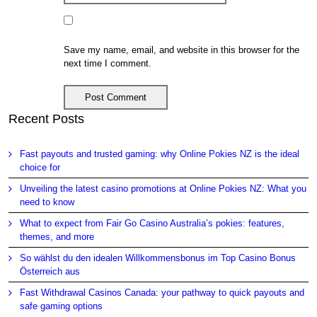
Save my name, email, and website in this browser for the
next time I comment.
Recent Posts
Fast payouts and trusted gaming: why Online Pokies NZ is the ideal
choice for
Unveiling the latest casino promotions at Online Pokies NZ: What you
need to know
What to expect from Fair Go Casino Australia’s pokies: features,
themes, and more
So wählst du den idealen Willkommensbonus im Top Casino Bonus
Österreich aus
Fast Withdrawal Casinos Canada: your pathway to quick payouts and
safe gaming options