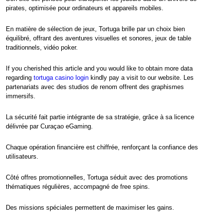
pirates, optimisée pour ordinateurs et appareils mobiles.
En matière de sélection de jeux, Tortuga brille par un choix bien
équilibré, offrant des aventures visuelles et sonores, jeux de table
traditionnels, vidéo poker.
If you cherished this article and you would like to obtain more data
regarding
tortuga casino login
kindly pay a visit to our website. Les
partenariats avec des studios de renom offrent des graphismes
immersifs.
La sécurité fait partie intégrante de sa stratégie, grâce à sa licence
délivrée par Curaçao eGaming.
Chaque opération financière est chiffrée, renforçant la confiance des
utilisateurs.
Côté offres promotionnelles, Tortuga séduit avec des promotions
thématiques régulières, accompagné de free spins.
Des missions spéciales permettent de maximiser les gains.