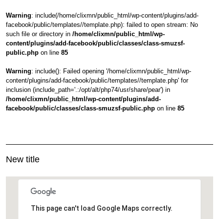
Warning
: include(/home/clixmn/public_html/wp-content/plugins/add-
facebook/public/templates//template.php): failed to open stream: No
such file or directory in
/home/clixmn/public_html/wp-
content/plugins/add-facebook/public/classes/class-smuzsf-
public.php
on line
85
Warning
: include(): Failed opening '/home/clixmn/public_html/wp-
content/plugins/add-facebook/public/templates//template.php' for
inclusion (include_path='.:/opt/alt/php74/usr/share/pear') in
/home/clixmn/public_html/wp-content/plugins/add-
facebook/public/classes/class-smuzsf-public.php
on line
85
New title
This page can't load Google Maps correctly.