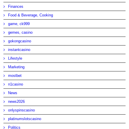
Finances
Food & Beverage, Cooking
game, ck999
gemes, casino
gokongcasino
instantcasino
Lifestyle
Marketing
mostbet
n1casino
News
news2026
onlyspinscasino
platinumslotscasino
Politics