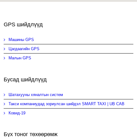
GPS шийдлүүд
Машины GPS
Цагдаагийн GPS
Малын GPS
Бусад шийдлүүд
Шатахууны хяналтын систем
Такси компаниудад зориулсан шийдэл SMART TAXI | UB CAB
Ковид-19
Бүх тоног төхөөрөмж