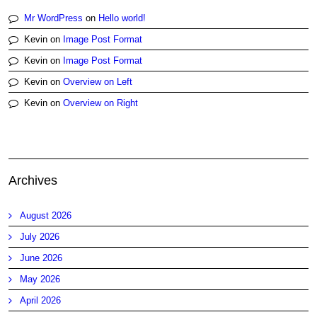
Mr WordPress
on
Hello world!
Kevin
on
Image Post Format
Kevin
on
Image Post Format
Kevin
on
Overview on Left
Kevin
on
Overview on Right
Archives
August 2026
July 2026
June 2026
May 2026
April 2026