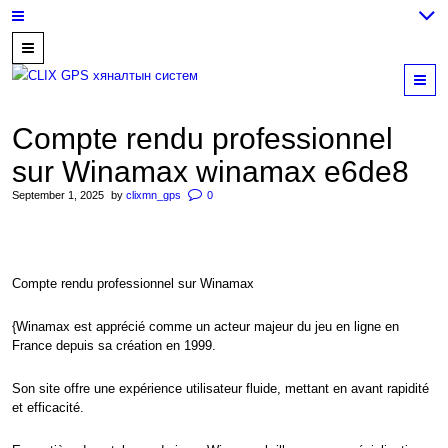
7700202,
89559964,
M
952223647
Compte rendu professionnel
sur Winamax winamax e6de8
September 1, 2025
by
clixmn_gps
0
Compte rendu professionnel sur Winamax
{Winamax est apprécié comme un acteur majeur du jeu en ligne en
France depuis sa création en 1999.
Son site offre une expérience utilisateur fluide, mettant en avant rapidité
et efficacité.