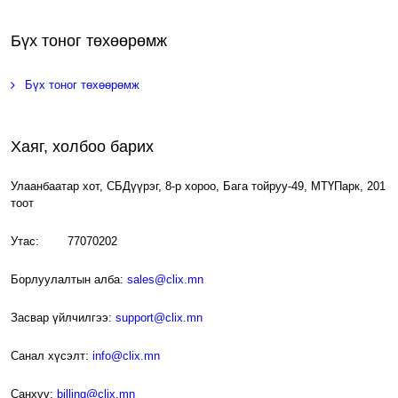
Бүх тоног төхөөрөмж
Бүх тоног төхөөрөмж
Хаяг, холбоо барих
Улаанбаатар хот, СБДүүрэг, 8-р хороо, Бага тойруу-49, МТҮПарк, 201
тоот
Утас: 77070202
Борлуулалтын алба:
sales@clix.mn
Засвар үйлчилгээ:
support@clix.mn
Санал хүсэлт:
info@clix.mn
Санхүү:
billing@clix.mn