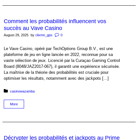
Comment les probabilités influencent vos
succès au Vave Casino
August 29, 2025
by
clixmn_gps
0
Le Vave Casino, opéré par TechOptions Group B.V., est une
plateforme de jeu en ligne lancée en 2022, reconnue pour sa
vaste sélection de jeux. Licencié par la Curaçao Gaming Control
Board (8048/JAZ2017-067), il garantit une expérience sécurisée.
La maîtrise de la théorie des probabilités est cruciale pour
optimiser les résultats, notamment avec des jackpots […]
Posted in:
casinowazamba
More
Décrypter les probabilités et jackpots au Prime