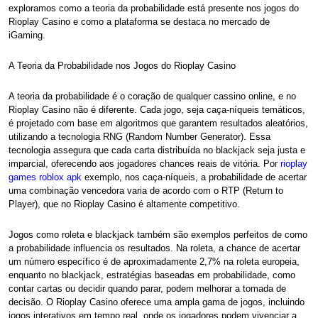
exploramos como a teoria da probabilidade está presente nos jogos do
Rioplay Casino e como a plataforma se destaca no mercado de
iGaming.
A Teoria da Probabilidade nos Jogos do Rioplay Casino
A teoria da probabilidade é o coração de qualquer cassino online, e no
Rioplay Casino não é diferente. Cada jogo, seja caça-níqueis temáticos,
é projetado com base em algoritmos que garantem resultados aleatórios,
utilizando a tecnologia RNG (Random Number Generator). Essa
tecnologia assegura que cada carta distribuída no blackjack seja justa e
imparcial, oferecendo aos jogadores chances reais de vitória. Por
rioplay
games roblox apk
exemplo, nos caça-níqueis, a probabilidade de acertar
uma combinação vencedora varia de acordo com o RTP (Return to
Player), que no Rioplay Casino é altamente competitivo.
Jogos como roleta e blackjack também são exemplos perfeitos de como
a probabilidade influencia os resultados. Na roleta, a chance de acertar
um número específico é de aproximadamente 2,7% na roleta europeia,
enquanto no blackjack, estratégias baseadas em probabilidade, como
contar cartas ou decidir quando parar, podem melhorar a tomada de
decisão. O Rioplay Casino oferece uma ampla gama de jogos, incluindo
jogos interativos em tempo real, onde os jogadores podem vivenciar a