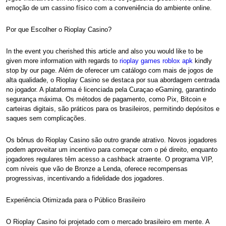
emoção de um cassino físico com a conveniência do ambiente online.
Por que Escolher o Rioplay Casino?
In the event you cherished this article and also you would like to be
given more information with regards to
rioplay games roblox apk
kindly
stop by our page. Além de oferecer um catálogo com mais de jogos de
alta qualidade, o Rioplay Casino se destaca por sua abordagem centrada
no jogador. A plataforma é licenciada pela Curaçao eGaming, garantindo
segurança máxima. Os métodos de pagamento, como Pix, Bitcoin e
carteiras digitais, são práticos para os brasileiros, permitindo depósitos e
saques sem complicações.
Os bônus do Rioplay Casino são outro grande atrativo. Novos jogadores
podem aproveitar um incentivo para começar com o pé direito, enquanto
jogadores regulares têm acesso a cashback atraente. O programa VIP,
com níveis que vão de Bronze a Lenda, oferece recompensas
progressivas, incentivando a fidelidade dos jogadores.
Experiência Otimizada para o Público Brasileiro
O Rioplay Casino foi projetado com o mercado brasileiro em mente. A