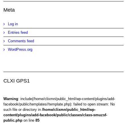
Meta
Log in
Entries feed
Comments feed
WordPress.org
CLXI GPS1
Warning
: include(/home/clixmn/public_html/wp-content/plugins/add-
facebook/public/templates//template.php): failed to open stream: No
such file or directory in
/home/clixmn/public_html/wp-
content/plugins/add-facebook/public/classes/class-smuzsf-
public.php
on line
85