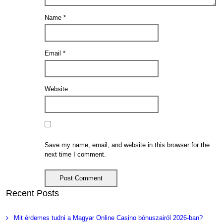
Name
*
Email
*
Website
Save my name, email, and website in this browser for the
next time I comment.
Recent Posts
Mit érdemes tudni a Magyar Online Casino bónuszairól 2026-ban?