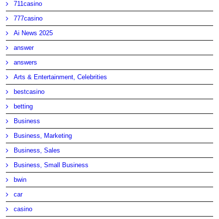
711casino
777casino
Ai News 2025
answer
answers
Arts & Entertainment, Celebrities
bestcasino
betting
Business
Business, Marketing
Business, Sales
Business, Small Business
bwin
car
casino