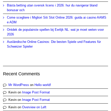
Bästa betting utan svensk licens i 2026: hur du navigerar bland
bonusar och
Come scegliere i Migliori Siti Slot Online 2026: guida ai casino AAMS
e ADM
Ontdek de populairste spellen bij Eerlijk NL: wat je moet weten voor
2026
Ausländische Online Casinos: Die besten Spiele und Features für
Schweizer Spieler
Recent Comments
Mr WordPress
on
Hello world!
Kevin
on
Image Post Format
Kevin
on
Image Post Format
Kevin
on
Overview on Left