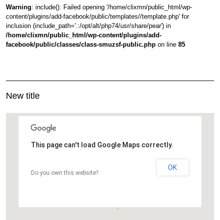
Warning
: include(): Failed opening '/home/clixmn/public_html/wp-
content/plugins/add-facebook/public/templates//template.php' for
inclusion (include_path='.:/opt/alt/php74/usr/share/pear') in
/home/clixmn/public_html/wp-content/plugins/add-
facebook/public/classes/class-smuzsf-public.php
on line
85
New title
This page can't load Google Maps correctly.
OK
Do you own this website?