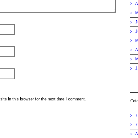
A
M
J
J
M
A
M
J
te in this browser for the next time I comment.
Cat
7
7
A