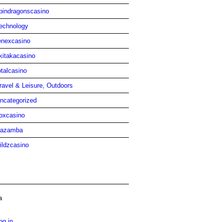
pindragonscasino
echnology
enexcasino
ikitakacasino
otalcasino
ravel & Leisure, Outdoors
ncategorized
oxcasino
azamba
ildzcasino
a
og in