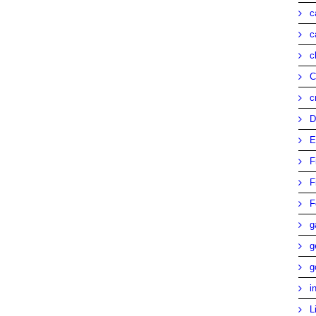
c
c
c
C
c
D
E
F
F
F
g
g
g
i
L