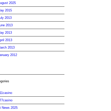
ugust 2025
ay 2015
uly 2013
une 2013
ay 2013
pril 2013
arch 2013
anuary 2012
egories
11casino
77casino
i News 2025