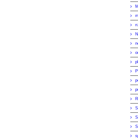
M
m
n
N
n
o
p
P
p
p
R
S
S
s