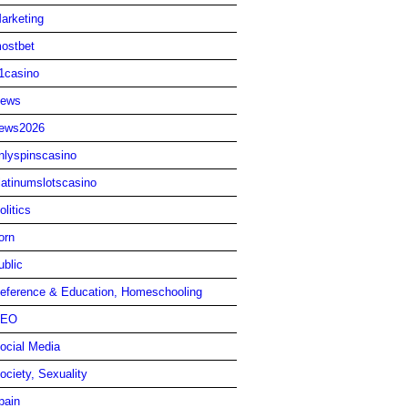
arketing
ostbet
1casino
ews
ews2026
nlyspinscasino
latinumslotscasino
olitics
orn
ublic
eference & Education, Homeschooling
SEO
ocial Media
ociety, Sexuality
pain