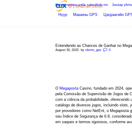
Борлуулалтын алба: sales@clix.mn
Засвар үйлчи
Нүүр
Машины GPS
Цагдаагийн GP
Entendendo as Chances de Ganhar no Mega
August 30, 2025
by
clixmn_gps
0
You are here:
O
Megaposta
Casino, fundado em 2024, opera
pela Comissão de Supervisão de Jogos de Cu
com a ciência da probabilidade, oferecendo 
catálogo de diversos jogos, incluindo slots,
por provedores como NetEnt, o Megaposta gar
seu Índice de Segurança de 6.8, considerad
em saques e termos rigorosos, conforme ava