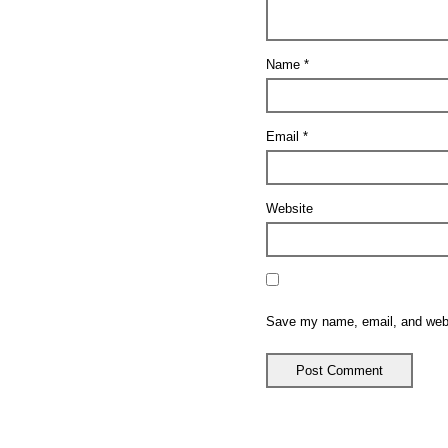
Name
*
Email
*
Website
Save my name, email, and websi