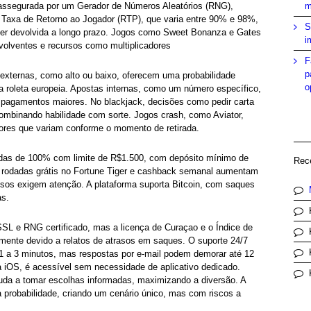
assegurada por um Gerador de Números Aleatórios (RNG),
m
A Taxa de Retorno ao Jogador (RTP), que varia entre 90% e 98%,
S
 ser devolvida a longo prazo. Jogos como Sweet Bonanza e Gates
i
olventes e recursos como multiplicadores
F
p
 externas, como alto ou baixo, oferecem uma probabilidade
o
a roleta europeia. Apostas internas, como um número específico,
 pagamentos maiores. No blackjack, decisões como pedir carta
combinando habilidade com sorte. Jogos crash, como Aviator,
ores que variam conforme o momento de retirada.
das de 100% com limite de R$1.500, com depósito mínimo de
Rec
 rodadas grátis no Fortune Tiger e cashback semanal aumentam
osos exigem atenção. A plataforma suporta Bitcoin, com saques
as.
a SSL e RNG certificado, mas a licença de Curaçao e o Índice de
mente devido a relatos de atrasos em saques. O suporte 24/7
1 a 3 minutos, mas respostas por e-mail podem demorar até 12
 iOS, é acessível sem necessidade de aplicativo dedicado.
uda a tomar escolhas informadas, maximizando a diversão. A
 probabilidade, criando um cenário único, mas com riscos a