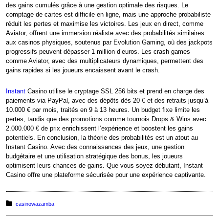
des gains cumulés grâce à une gestion optimale des risques. Le
comptage de cartes est difficile en ligne, mais une approche probabiliste
réduit les pertes et maximise les victoires. Les jeux en direct, comme
Aviator, offrent une immersion réaliste avec des probabilités similaires
aux casinos physiques, soutenus par Evolution Gaming, où des jackpots
progressifs peuvent dépasser 1 million d’euros. Les crash games
comme Aviator, avec des multiplicateurs dynamiques, permettent des
gains rapides si les joueurs encaissent avant le crash.
Instant
Casino utilise le cryptage SSL 256 bits et prend en charge des
paiements via PayPal, avec des dépôts dès 20 € et des retraits jusqu’à
10.000 € par mois, traités en 9 à 13 heures. Un budget fixe limite les
pertes, tandis que des promotions comme tournois Drops & Wins avec
2.000.000 € de prix enrichissent l’expérience et boostent les gains
potentiels. En conclusion, la théorie des probabilités est un atout au
Instant Casino. Avec des connaissances des jeux, une gestion
budgétaire et une utilisation stratégique des bonus, les joueurs
optimisent leurs chances de gains. Que vous soyez débutant, Instant
Casino offre une plateforme sécurisée pour une expérience captivante.
Posted in:
casinowazamba