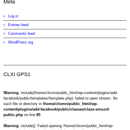
Meta
Log in
Entries feed
Comments feed
WordPress.org
CLXI GPS1
Warning
: include(/home/clixmn/public_html/wp-content/plugins/add-
facebook/public/templates//template.php): failed to open stream: No
such file or directory in
/home/clixmn/public_html/wp-
content/plugins/add-facebook/public/classes/class-smuzsf-
public.php
on line
85
Warning
: include(): Failed opening '/home/clixmn/public_html/wp-