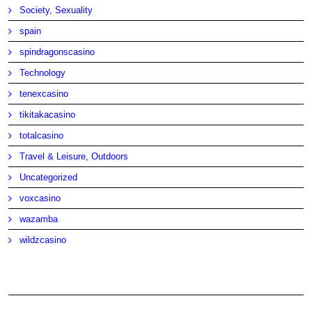
Society, Sexuality
spain
spindragonscasino
Technology
tenexcasino
tikitakacasino
totalcasino
Travel & Leisure, Outdoors
Uncategorized
voxcasino
wazamba
wildzcasino