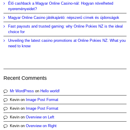
Élő cashback a Magyar Online Casino-nál: Hogyan növelheted
nyereményeidet?
Magyar Online Casino játékajánló: népszerű címek és újdonságok
Fast payouts and trusted gaming: why Online Pokies NZ is the ideal
choice for
Unveiling the latest casino promotions at Online Pokies NZ: What you
need to know
Recent Comments
Mr WordPress
on
Hello world!
Kevin
on
Image Post Format
Kevin
on
Image Post Format
Kevin
on
Overview on Left
Kevin
on
Overview on Right