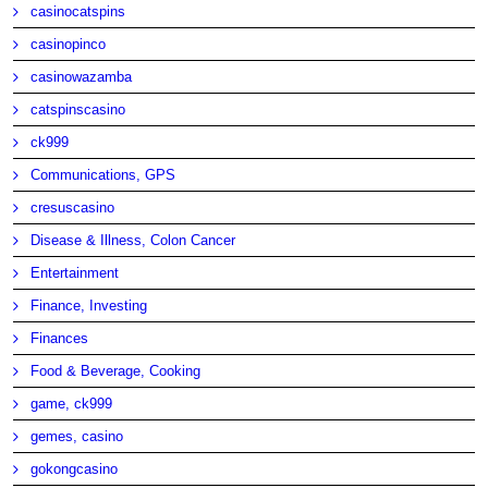
casinocatspins
casinopinco
casinowazamba
catspinscasino
ck999
Communications, GPS
cresuscasino
Disease & Illness, Colon Cancer
Entertainment
Finance, Investing
Finances
Food & Beverage, Cooking
game, ck999
gemes, casino
gokongcasino