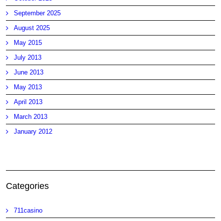
September 2025
August 2025
May 2015
July 2013
June 2013
May 2013
April 2013
March 2013
January 2012
Categories
711casino