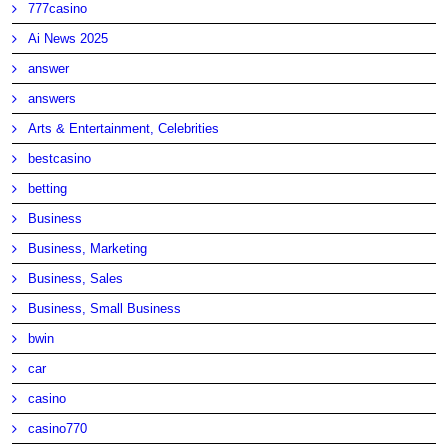
777casino
Ai News 2025
answer
answers
Arts & Entertainment, Celebrities
bestcasino
betting
Business
Business, Marketing
Business, Sales
Business, Small Business
bwin
car
casino
casino770