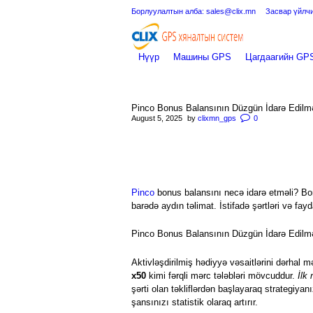
Борлуулалтын алба: sales@clix.mn
Засвар үйлчи
Нүүр
Машины GPS
Цагдаагийн GP
Pinco Bonus Balansının Düzgün İdarə Edil
August 5, 2025
by
clixmn_gps
0
You are here:
Pinco
bonus balansını necə idarə etməli? 
barədə aydın təlimat. İstifadə şərtləri və fayd
Pinco Bonus Balansının Düzgün İdarə Edil
Aktivləşdirilmiş hədiyyə vəsaitlərini dərhal
x50
kimi fərqli mərc tələbləri mövcuddur.
İlk
şərti olan təkliflərdən başlayaraq strategiy
şansınızı statistik olaraq artırır.