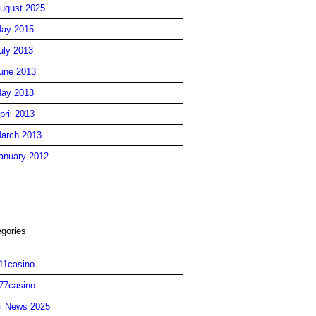
ugust 2025
ay 2015
uly 2013
une 2013
ay 2013
pril 2013
arch 2013
anuary 2012
egories
11casino
77casino
i News 2025