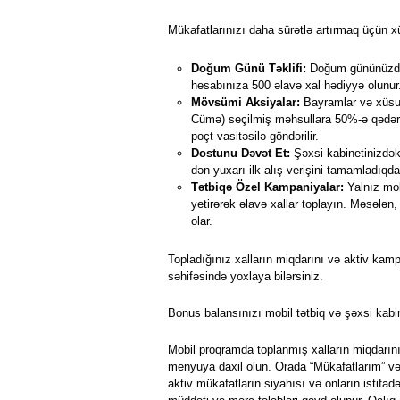
Mükafatlarınızı daha sürətlə artırmaq üçün x
Doğum Günü Təklifi:
Doğum gününüzdə v
hesabınıza 500 əlavə xal hədiyyə olunur
Mövsümi Aksiyalar:
Bayramlar və xüsus
Cümə) seçilmiş məhsullara 50%-ə qədər d
poçt vasitəsilə göndərilir.
Dostunu Dəvət Et:
Şəxsi kabinetinizdəki
dən yuxarı ilk alış-verişini tamamladıqd
Tətbiqə Özel Kampaniyalar:
Yalnız mobi
yetirərək əlavə xallar toplayın. Məsəl
olar.
Topladığınız xalların miqdarını və aktiv kampa
səhifəsində yoxlaya bilərsiniz.
Bonus balansınızı mobil tətbiq və şəxsi kabi
Mobil proqramda toplanmış xalların miqdarın
menyuya daxil olun. Orada “Mükafatlarım” və
aktiv mükafatların siyahısı və onların istifadə