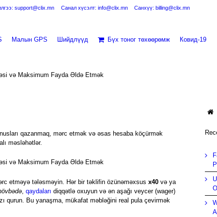
лгээ: support@clix.mn
Санал хүсэлт: info@clix.mn
Санхүү: billing@clix.mn
S
Малын GPS
Шийдлүүд
Бүх тоног төхөөрөмж
Ковид-19
məsi və Maksimum Fayda Əldə Etmək
Rec
Bonusları qazanmaq, mərc etmək və əsas hesaba köçürmək
alı məsləhətlər.
F
məsi və Maksimum Fayda Əldə Etmək
P
U
 mərc etməyə tələsməyin. Hər bir təklifin özünəməxsus
x40
və ya
O
 növbədə
,
qaydaları
diqqətlə oxuyun və ən aşağı veycer (wager)
anızı qurun. Bu yanaşma, mükafat məbləğini real pula çevirmək
W
A