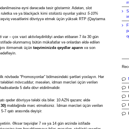
m
ödənilməsinə eyni dərəcədə təsir göstərmir. Adətən, slot
S
, ruletka və ya blackjack kimi stolüstü oyunlar yalnız
5-10%
i
, təşviq vəsaitlərini dövriyyə etmək üçün yüksək RTP (Qaytarma
F
p
o
ti
var – çox vaxt aktivləşdirildiyi andan etibarən 7 ilə 30 gün
istifadə olunmamış bütün mükafatlar və onlardan əldə edilən
ığını itirməmək üçün
təqviminizdə qeydlər aparın
və son
ədəfləyin.
Rec
 ilk növbədə “Promosyonlar” bölməsindəki şərtləri yoxlayın. Hər
 tələbləri mövcuddur; məsələn, idman mərcləri üçün verilən
disələrdə 5 dəfə dövr etdirilməlidir.
atı qədər dövriyyə tələbi ola bilər. 10 AZN qazanc əldə
 30)
məbləğində mərc etməlisiniz. İdman mərcləri üçün verilən
 5-7 qatı arasında dəyişir.
etirin. Əksər təşviqlər 7 və ya 14 gün ərzində istifadə
riyyəsinə tam hesablanmaya bilər
; məsələn, stolüstü oyunlar