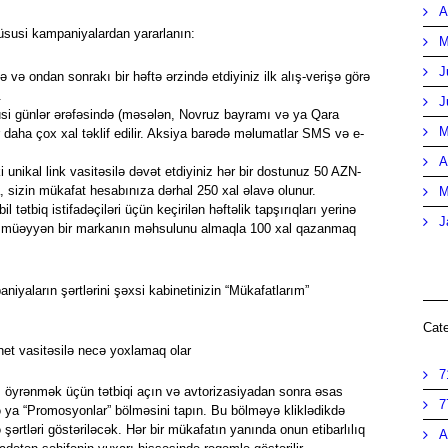
A
üsusi kampaniyalardan yararlanın:
M
J
ə ondan sonrakı bir həftə ərzində etdiyiniz ilk alış-verişə görə
.
J
i günlər ərəfəsində (məsələn, Novruz bayramı və ya Qara
M
aha çox xal təklif edilir. Aksiya barədə məlumatlar SMS və e-
A
 unikal link vasitəsilə dəvət etdiyiniz hər bir dostunuz 50 AZN-
a, sizin mükafat hesabınıza dərhal 250 xal əlavə olunur.
M
l tətbiq istifadəçiləri üçün keçirilən həftəlik tapşırıqları yerinə
J
ən, müəyyən bir markanın məhsulunu almaqla 100 xal qazanmaq
niyaların şərtlərini şəxsi kabinetinizin “Mükafatlarım”
Cat
net vasitəsilə necə yoxlamaq olar
7
ı öyrənmək üçün tətbiqi açın və avtorizasiyadan sonra əsas
7
 ya “Promosyonlar” bölməsini tapın. Bu bölməyə kliklədikdə
 şərtləri göstəriləcək. Hər bir mükafatın yanında onun etibarlılıq
A