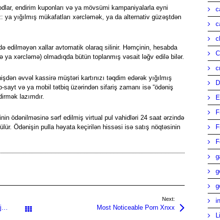
odlar, endirim kuponları və ya mövsümi kampaniyalarla eyni
c
z: ya yığılmış mükafatları xərcləmək, ya da alternativ güzəştdən
c
c
ə edilməyən xallar avtomatik olaraq silinir. Həmçinin, hesabda
C
ə ya xərcləmə) olmadıqda bütün toplanmış vəsait ləğv edilə bilər.
c
işdən əvvəl kassirə müştəri kartınızı təqdim edərək yığılmış
D
eb-sayt və ya mobil tətbiq üzərindən sifariş zamanı isə “ödəniş
dirmək lazımdır.
E
F
nin ödənilməsinə sərf edilmiş virtual pul vahidləri 24 saat ərzində
lür. Ödənişin pulla həyata keçirilən hissəsi isə satış nöqtəsinin
F
F
g
g
g
Next:
i
5 Most Well Guarded Secrets About Blowjob Porn
Most Noticeable Porn Xnxx
All Posts
L