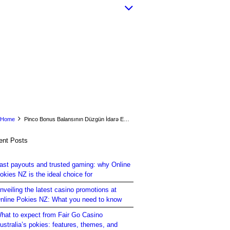
Home
Pinco Bonus Balansının Düzgün İdarə Edilməsi və Maksimum Fayda Əldə Etmək
ent Posts
ast payouts and trusted gaming: why Online
okies NZ is the ideal choice for
nveiling the latest casino promotions at
nline Pokies NZ: What you need to know
hat to expect from Fair Go Casino
ustralia’s pokies: features, themes, and