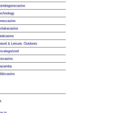
pindragonscasino
echnology
enexcasino
ikitakacasino
otalcasino
ravel & Leisure, Outdoors
ncategorized
oxcasino
azamba
ildzcasino
a
og in