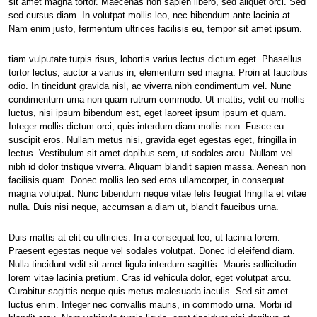
sit amet magna tortor. Maecenas non sapien libero, sed aliquet orci. Sed
sed cursus diam. In volutpat mollis leo, nec bibendum ante lacinia at.
Nam enim justo, fermentum ultrices facilisis eu, tempor sit amet ipsum.
tiam vulputate turpis risus, lobortis varius lectus dictum eget. Phasellus
tortor lectus, auctor a varius in, elementum sed magna. Proin at faucibus
odio. In tincidunt gravida nisl, ac viverra nibh condimentum vel. Nunc
condimentum urna non quam rutrum commodo. Ut mattis, velit eu mollis
luctus, nisi ipsum bibendum est, eget laoreet ipsum ipsum et quam.
Integer mollis dictum orci, quis interdum diam mollis non. Fusce eu
suscipit eros. Nullam metus nisi, gravida eget egestas eget, fringilla in
lectus. Vestibulum sit amet dapibus sem, ut sodales arcu. Nullam vel
nibh id dolor tristique viverra. Aliquam blandit sapien massa. Aenean non
facilisis quam. Donec mollis leo sed eros ullamcorper, in consequat
magna volutpat. Nunc bibendum neque vitae felis feugiat fringilla et vitae
nulla. Duis nisi neque, accumsan a diam ut, blandit faucibus urna.
Duis mattis at elit eu ultricies. In a consequat leo, ut lacinia lorem.
Praesent egestas neque vel sodales volutpat. Donec id eleifend diam.
Nulla tincidunt velit sit amet ligula interdum sagittis. Mauris sollicitudin
lorem vitae lacinia pretium. Cras id vehicula dolor, eget volutpat arcu.
Curabitur sagittis neque quis metus malesuada iaculis. Sed sit amet
luctus enim. Integer nec convallis mauris, in commodo urna. Morbi id