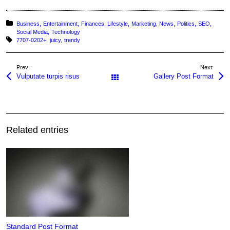
Posted in:
Business
Entertainment
Finances
Lifestyle
Marketing
News
Politics
SEO
Social Media
Technology
Tagged with:
7707-0202+
juicy
trendy
Prev:
Next:
Vulputate turpis risus
Gallery Post Format
All Posts
Related entries
Standard Post Format