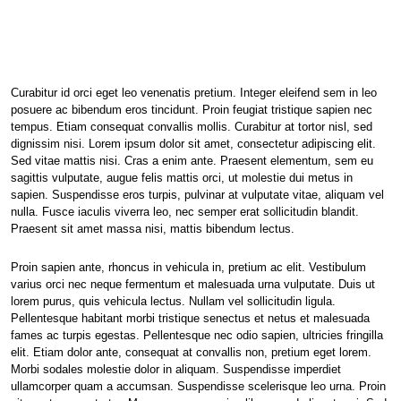
Curabitur id orci eget leo venenatis pretium. Integer eleifend sem in leo
posuere ac bibendum eros tincidunt. Proin feugiat tristique sapien nec
tempus. Etiam consequat convallis mollis. Curabitur at tortor nisl, sed
dignissim nisi. Lorem ipsum dolor sit amet, consectetur adipiscing elit.
Sed vitae mattis nisi. Cras a enim ante. Praesent elementum, sem eu
sagittis vulputate, augue felis mattis orci, ut molestie dui metus in
sapien. Suspendisse eros turpis, pulvinar at vulputate vitae, aliquam vel
nulla. Fusce iaculis viverra leo, nec semper erat sollicitudin blandit.
Praesent sit amet massa nisi, mattis bibendum lectus.
Proin sapien ante, rhoncus in vehicula in, pretium ac elit. Vestibulum
varius orci nec neque fermentum et malesuada urna vulputate. Duis ut
lorem purus, quis vehicula lectus. Nullam vel sollicitudin ligula.
Pellentesque habitant morbi tristique senectus et netus et malesuada
fames ac turpis egestas. Pellentesque nec odio sapien, ultricies fringilla
elit. Etiam dolor ante, consequat at convallis non, pretium eget lorem.
Morbi sodales molestie dolor in aliquam. Suspendisse imperdiet
ullamcorper quam a accumsan. Suspendisse scelerisque leo urna. Proin