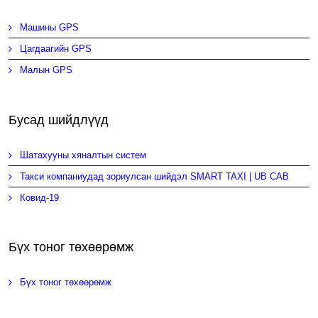
Машины GPS
Цагдаагийн GPS
Малын GPS
Бусад шийдлүүд
Шатахууны хяналтын систем
Такси компаниудад зориулсан шийдэл SMART TAXI | UB CAB
Ковид-19
Бүх тоног төхөөрөмж
Бүх тоног төхөөрөмж