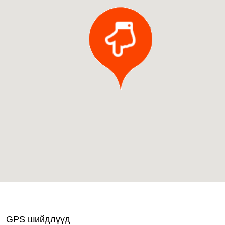
GPS шийдлүүд