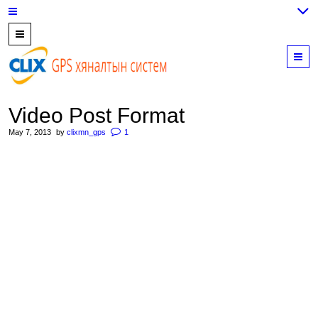
7700202,
89559964,
M
952223647
Video Post Format
May 7, 2013
by
clixmn_gps
1