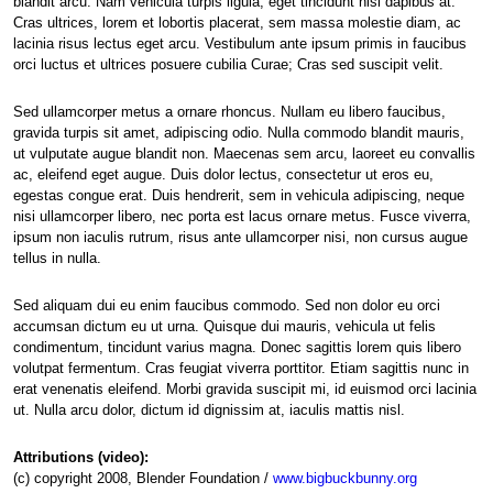
blandit arcu. Nam vehicula turpis ligula, eget tincidunt nisi dapibus at.
Cras ultrices, lorem et lobortis placerat, sem massa molestie diam, ac
lacinia risus lectus eget arcu. Vestibulum ante ipsum primis in faucibus
orci luctus et ultrices posuere cubilia Curae; Cras sed suscipit velit.
Sed ullamcorper metus a ornare rhoncus. Nullam eu libero faucibus,
gravida turpis sit amet, adipiscing odio. Nulla commodo blandit mauris,
ut vulputate augue blandit non. Maecenas sem arcu, laoreet eu convallis
ac, eleifend eget augue. Duis dolor lectus, consectetur ut eros eu,
egestas congue erat. Duis hendrerit, sem in vehicula adipiscing, neque
nisi ullamcorper libero, nec porta est lacus ornare metus. Fusce viverra,
ipsum non iaculis rutrum, risus ante ullamcorper nisi, non cursus augue
tellus in nulla.
Sed aliquam dui eu enim faucibus commodo. Sed non dolor eu orci
accumsan dictum eu ut urna. Quisque dui mauris, vehicula ut felis
condimentum, tincidunt varius magna. Donec sagittis lorem quis libero
volutpat fermentum. Cras feugiat viverra porttitor. Etiam sagittis nunc in
erat venenatis eleifend. Morbi gravida suscipit mi, id euismod orci lacinia
ut. Nulla arcu dolor, dictum id dignissim at, iaculis mattis nisl.
Attributions (video):
(c) copyright 2008, Blender Foundation /
www.bigbuckbunny.org