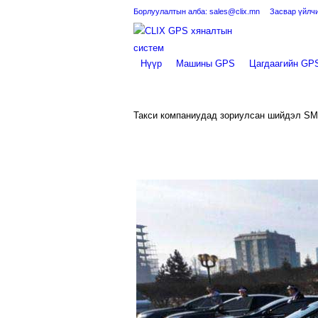
Борлуулалтын алба: sales@clix.mn
Засвар үйлчи
Нүүр
Машины GPS
Цагдаагийн GP
Такси компаниудад зориулсан шийдэл S
You are here: