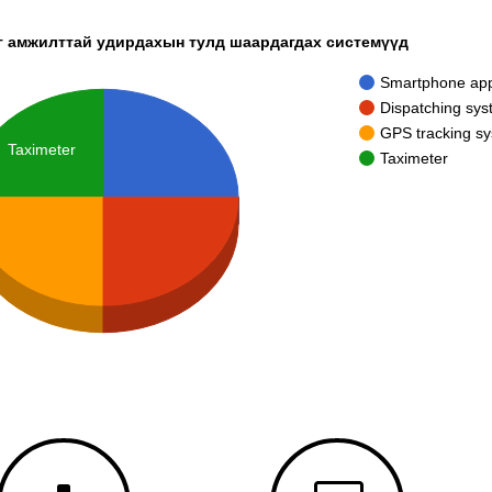
г амжилттай удирдахын тулд шаардагдах системүүд
Smartphone ap
Dispatching sy
GPS tracking s
Taximeter
Taximeter