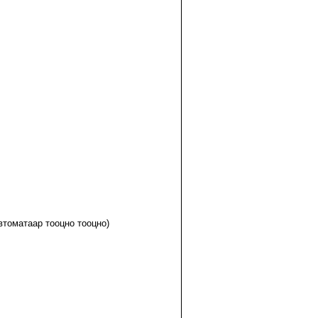
втоматаар тооцно тооцно)