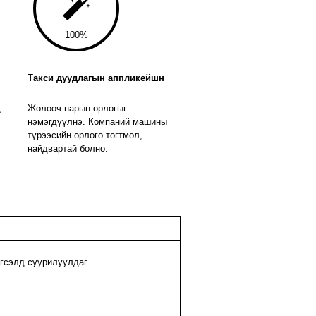
100
Такси дуудлагын аппликейшн
,
Жолооч нарын орлогыг
нэмэгдүүлнэ. Компаний машины
түрээсийн орлого тогтмол,
найдвартай болно.
гсэлд суурилуулдаг.