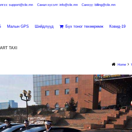
лгээ: support@clix.mn
Санал хүсэлт: info@clix.mn
Санхүү: billing@clix.mn
S
Малын GPS
Шийдлүүд
Бүх тоног төхөөрөмж
Ковид-19
MART TAXI
Home