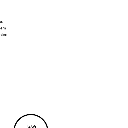
ps
stem
ystem