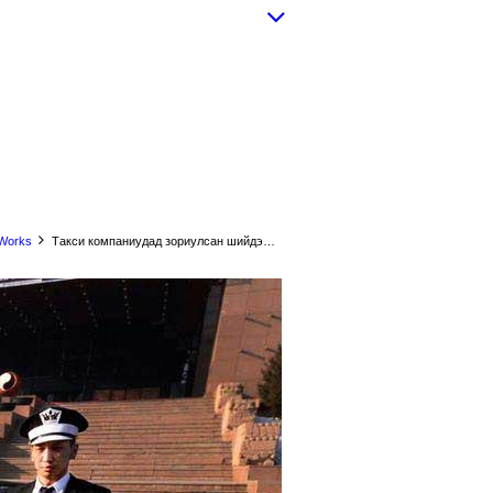
Works
Такси компаниудад зориулсан шийдэл SMART TAXI