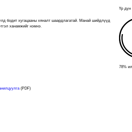
Үр дүн
тулд бодит хугацааны хяналт шаардлагатай. Манай шийдлүүд
этгэл ханамжийг нэмнэ.
78% ил
анилцуулга
(PDF)