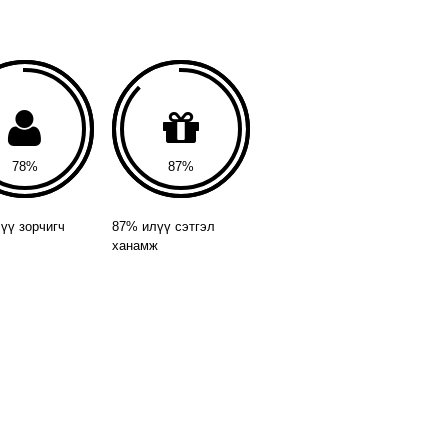
78
87
үү зорчигч
87% илүү сэтгэл
ханамж