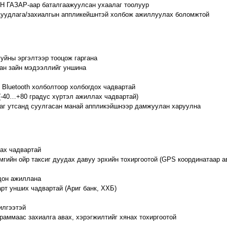
АЗАР-аар баталгаажуулсан ухаалаг тоолуур
 дуудлага/захиалгын аппликейшнтэй холбож ажиллуулах боломжтой
уйны эргэлтээр тооцож гаргана
ан зайн мэдээллийг уншина
 Bluetooth холболтоор холбогдох чадвартай
(-40…+80 градус хүртэл ажиллах чадвартай)
лаг утсанд суулгасан манай аппликэйшнээр дамжуулан харуулна
ах чадвартай
мгийн ойр таксиг дуудах давуу эрхийн тохиргоотой (GPS координатаар а
дон ажиллана
рт унших чадвартай (Ариг банк, ХХБ)
илгээтэй
раммаас захиалга авах, хэрэгжилтийг хянах тохиргоотой