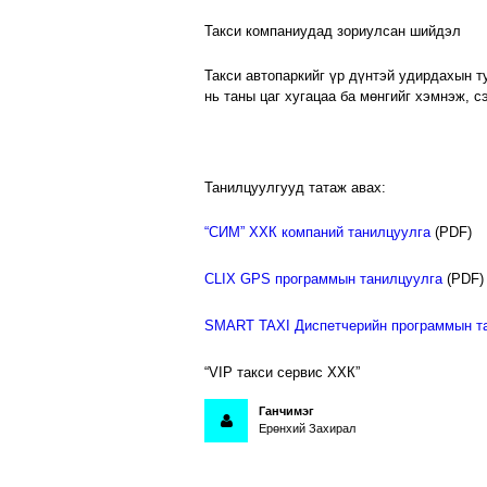
Такси компаниудад зориулсан шийдэл
Такси автопаркийг үр дүнтэй удирдахын 
нь таны цаг хугацаа ба мөнгийг хэмнэж, с
Танилцуулгууд татаж авах:
“СИМ” ХХК компаний танилцуулга
(PDF)
CLIX GPS программын танилцуулга
(PDF)
SMART TAXI Диспетчерийн программын т
VIP такси сервис ХХК
Ганчимэг
Ерөнхий Захирал