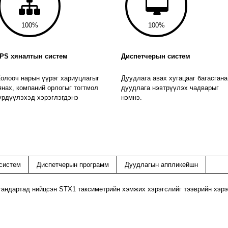
100
100
PS хяналтын систем
Диспетчерын систем
олооч нарын үүрэг хариуцлагыг
Дуудлага авах хугацааг багасгана
янах, компаний орлогыг тогтмол
дуудлага нэвтрүүлэх чадварыг
үрдүүлэхэд хэрэглэгдэнэ
нэмнэ.
систем
Диспетчерын программ
Дуудлагын аппликейшн
тандартад нийцсэн STX1 таксиметрийн хэмжих хэрэгслийг тээврийн хэрэ