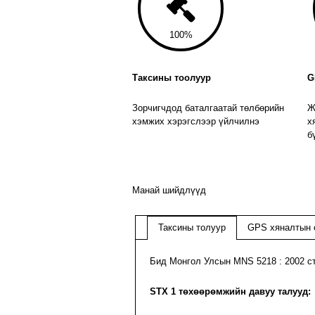
100
Таксины тоолуур
G
Зорчигчдод баталгаатай төлбөрийн
Ж
хэмжих хэрэгслээр үйлчилнэ
х
б
Манай шийдлүүд
Таксины толуур
GPS хяналтын 
Бид Монгол Улсын MNS 5218 : 2002 с
STX 1 төхөөрөмжийн давуу талууд: