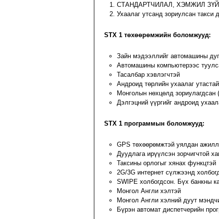
СТАНДАРТЧИЛАЛ, ХЭМЖИЛ ЗҮЙН Г
Ухаалаг утсанд зориулсан такси
STX 1 төхөөрөмжийн боломжууд:
Зайн мэдээллийг автомашины дуг
Автомашины компьютерээс туулс
Тасалбар хэвлэгчтэй
Андроид төрлийн ухаалаг утастай
Монголын нөхцөлд зориулагдсан 
Дэлгэцний үүргийг андроид ухаа
STX 1 программын боломжууд:
GPS төхөөрөмжтэй уялдан ажилл
Дуудлага ирүүлсэн зорчигчтой ха
Таксины орлогыг хянах функцтэй
2G/3G интернет сүлжээнд холбог
SWIPE холбогдсон. Бүх банкны ка
Монгол Англи хэлтэй
Монгол Англи хэлний дуут мэндч
Бүрэн автомат диспетчерийн прог