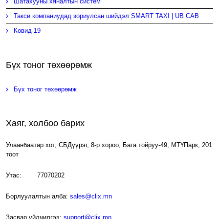
Шатахууны хяналтын систем
Такси компаниудад зориулсан шийдэл SMART TAXI | UB CAB
Ковид-19
Бүх тоног төхөөрөмж
Бүх тоног төхөөрөмж
Хаяг, холбоо барих
Улаанбаатар хот, СБДүүрэг, 8-р хороо, Бага тойруу-49, МТҮПарк, 201
тоот
Утас: 77070202
Борлуулалтын алба:
sales@clix.mn
Засвар үйлчилгээ:
support@clix.mn