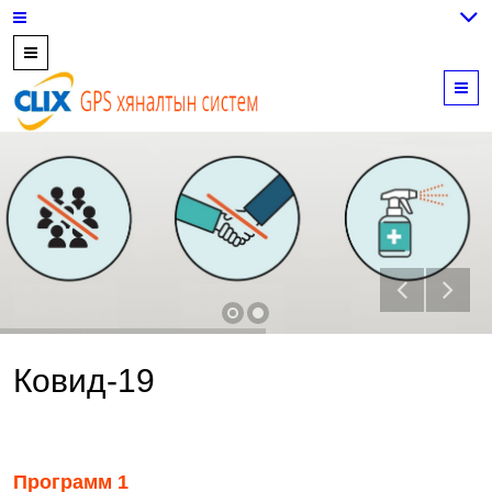
7700202,
89559964,
M
952223647
Ковид-19
Программ 1