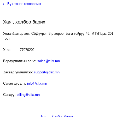
Бүх тоног төхөөрөмж
Хаяг, холбоо барих
Улаанбаатар хот, СБДүүрэг, 8-р хороо, Бага тойруу-49, МТҮПарк, 201
тоот
Утас: 77070202
Борлуулалтын алба:
sales@clix.mn
Засвар үйлчилгээ:
support@clix.mn
Санал хүсэлт:
info@clix.mn
Санхүү:
billing@clix.mn
Нүүр
Холбоо барих