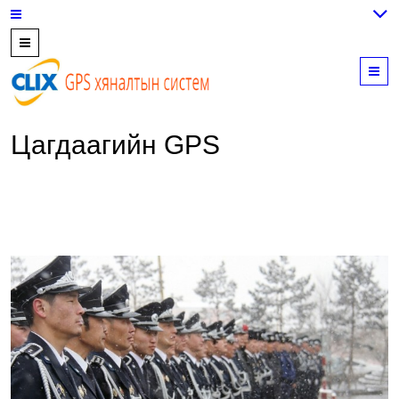
7700202,
89559964,
M
952223647
Цагдаагийн GPS