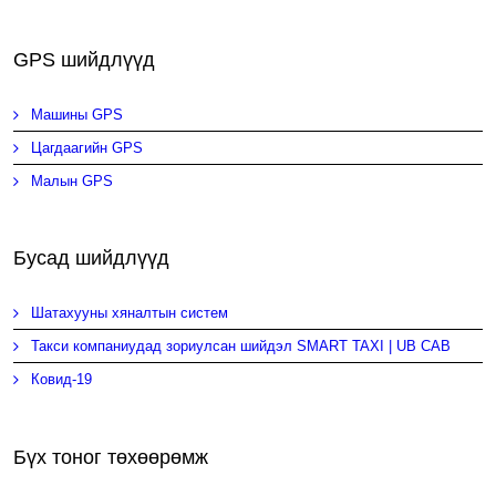
GPS шийдлүүд
Машины GPS
Цагдаагийн GPS
Малын GPS
Бусад шийдлүүд
Шатахууны хяналтын систем
Такси компаниудад зориулсан шийдэл SMART TAXI | UB CAB
Ковид-19
Бүх тоног төхөөрөмж