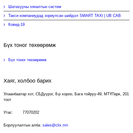
Шатахууны хяналтын систем
Такси компаниудад зориулсан шийдэл SMART TAXI | UB CAB
Ковид-19
Бүх тоног төхөөрөмж
Бүх тоног төхөөрөмж
Хаяг, холбоо барих
Улаанбаатар хот, СБДүүрэг, 8-р хороо, Бага тойруу-49, МТҮПарк, 201
тоот
Утас: 77070202
Борлуулалтын алба:
sales@clix.mn