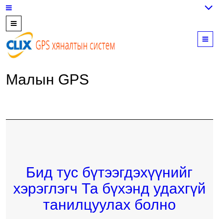
7700202,
89559964,
M
952223647
Малын GPS
Бид тус бүтээгдэхүүнийг
хэрэглэгч Та бүхэнд удахгүй
танилцуулах болно