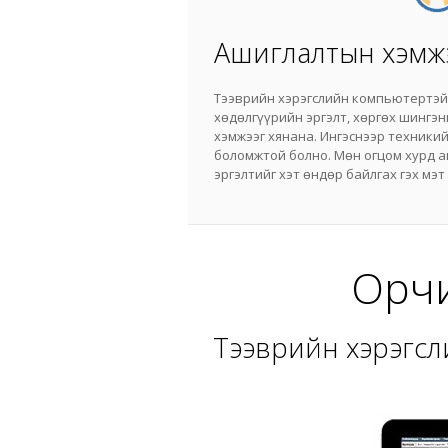
Ашиглалтын хэмж
Тээврийн хэрэгслийн компьютертэй
хөдөлгүүрийн эргэлт, хөргөх шингэ
хэмжээг хянана. Ингэснээр техники
боломжтой болно. Мөн огцом хурд а
эргэлтийг хэт өндөр байлгах гэх мэт
Орчи
Тээврийн хэрэгсл