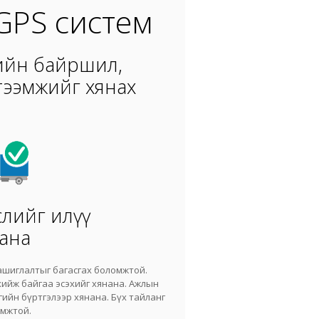
GPS систем
лийн байршил,
бүтээмжийг хянах
слийг илүү
ана
шиглалтыг багасгах боломжтой.
ийж байгаа эсэхийг хянана. Ажлын
гийн бүртгэлээр хянана. Бүх тайланг
омжтой.