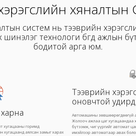
хэрэгслийн хяналтын 
алтын систем нь тээврийн хэрэгс
нах шинэлэг технологи бөгөөд ажлын 
бодитой арга юм.
Тээврийн хэрэг
оновчтой удирд
 харна
Автомашины зөвшөөрөгдөөгүй а
Жолооч ажлаа цаг хугацаандаа х
ит хугацааны горимд
бүтээмж, чиг үүргийг автомат ца
йн хугацаанд аялсан замыг харах
имэйлээр автоматаар авах бол