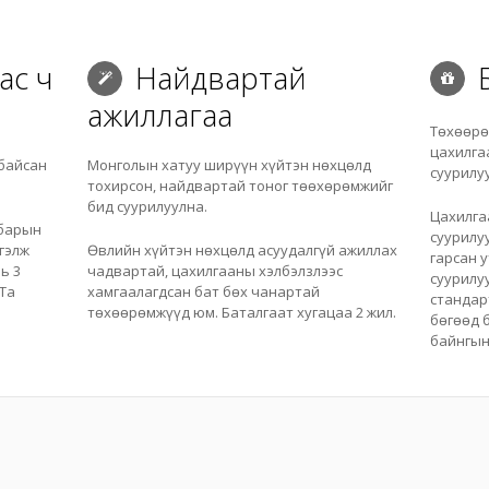
ас ч
Найдвартай
Б
ажиллагаа
Төхөөрө
цахилга
байсан
Монголын хатуу ширүүн хүйтэн нөхцөлд
суурилу
тохирсон, найдвартай тоног төөхөрөмжийг
бид суурилуулна.
Цахилга
лбарын
суурилу
гэлж
Өвлийн хүйтэн нөхцөлд асуудалгүй ажиллах
гарсан 
ь 3
чадвартай, цахилгааны хэлбэлзлээс
суурилу
 Та
хамгаалагдсан бат бөх чанартай
стандар
төхөөрөмжүүд юм. Баталгаат хугацаа 2 жил.
бөгөөд 
байнгын