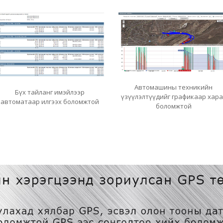
Автомашины техникийн
Бүх тайланг имэйлээр
үзүүлэлтүүдийг графикаар хара
автоматаар илгээх боломжтой
боломжтой