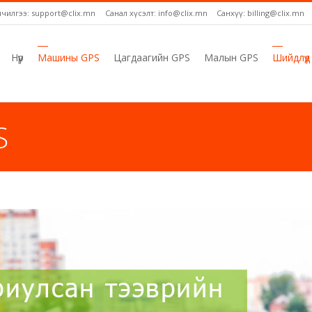
лчилгээ: support@clix.mn
Санал хүсэлт: info@clix.mn
Санхүү: billing@clix.mn
Нүүр
Машины GPS
Цагдаагийн GPS
Малын GPS
Шийдлүүд
S