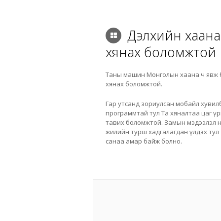
Дэлхийн хаана
хянах боломжтой
Таны машин Монголын хаана ч явж 
хянах боломжтой.
Гар утсанд зориулсан мобайл хуви
программтай тул Та хяналтаа цаг үр
тавих боломжтой. Замын мэдээлэл н
жилийн турш хадгалагдан үлдэх тул
санаа амар байж болно.