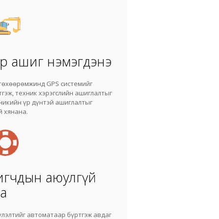
үр ашиг нэмэгдэнэ
 төхөөрөмжинд GPS системийг
тгэж, техник хэрэгслийн ашиглалтыг
никийн үр дүнтэй ашиглалтыг
й хянана.
игчдын аюулгүй
а
үлэлтийг автоматаар бүртгэж авдаг