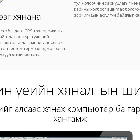
тул жолоочийн хариуцлагыг нэмэ
кабины холбоог ашиглах боломж
ээг хянана
зорчигчдын аюулгүй байдлыг ха
 холбогддог GPS төхөөрөмж нь
ний температур, түлшний
йн зөв ашиглалтыг алсаас хянах
валт, огцом тормозлох, моторын
 үзүүлэлтийг хянана.
н үеийн хяналтын ш
ийг алсаас хянах компьютер ба га
хангамж