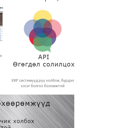
х
ERP системүүд рүү холбож, бүрдэл
хэсэг болгох боломжтой