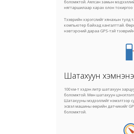
боломжтой. Аялсан замын мэдээллий
нягтаршилаар харах олон тохиргоо 
Тээврийн хэрэгслийг хянахын тулд та
компьютер байхад хангалттай. Өөр
нэвтэрсний дараа GPS-тэй тээврийн
Шатахуун хэмнэн
100 км-т хэдэн литр шатахуун зарц
боломжтой. Мөн шатахуун цэнэглэлт
Шатахууны мэдээллийг нэмэлтээр с
эсвэл машины өөрийн датчикийг GP
боломжтой.