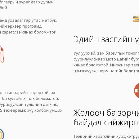
г газрын зураг дээр дурын
бий.
нд ухаалаг гар утас, нөтбүк,
ийн эрхээр програмд
 хэрэгслээ хянах боломжтой.
Эдийн засгийн 
Уул уурхай, зам барилгын тоног
суурилуулснаар мото цагийг бүр
хянах боломжтой. Ингэснээр тех
нэмэгдүүлж, норм цагийг бодито
э
уулсныг нарийн тодорхойлох
 ба хулгайг хянах боломжтой.
уурилуулсан түлшний датчик,
Жолооч ба зорч
S төхөөрөмж рүү холбон унших
байдал сайжирн
Тээврийн хэрэгслийн хурд хэтрү