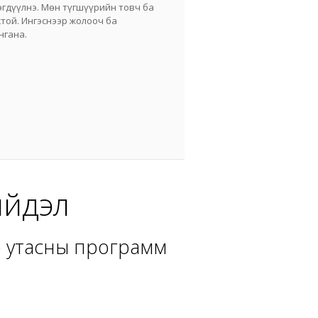
гдүүлнэ. Мөн түгшүүрийн товч ба
той. Ингэснээр жолооч ба
нгана.
ийдэл
р утасны программ