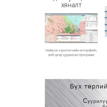
хяналт
Найрсаг хэрэглэгчийн интерфейс,
веб дээр суурилсан программ