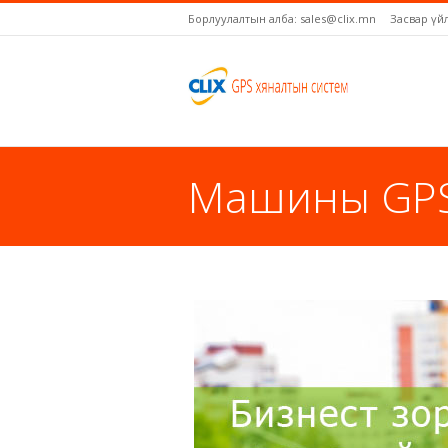
Борлуулалтын алба: sales@clix.mn
Засвар үй
Машины GP
You are here: