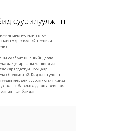
ид суурилуулж өгнө
мжийг мэргэжлийн авто-
анчин мэргэжилтэй техникч
улна.
аны холболт нь энгийн, далд
улагдах учир таны машинд ил
утас харагдахгүй. Нууцаар
улах боломжтой. Бид олон улсын
туудыг мөрдөн суурилуулалт хийдэг
бүх ажлыг баримтжуулан архивлаж,
 хяналттай байдаг.