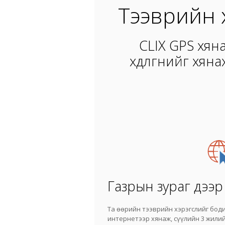
Тээврийн 
CLIX GPS хян
хөдөлгөөнийг хя
Газрын зураг дээр
Та өөрийн тээврийн хэрэгслийг бод
интернетээр хянаж, сүүлийн 3 жили