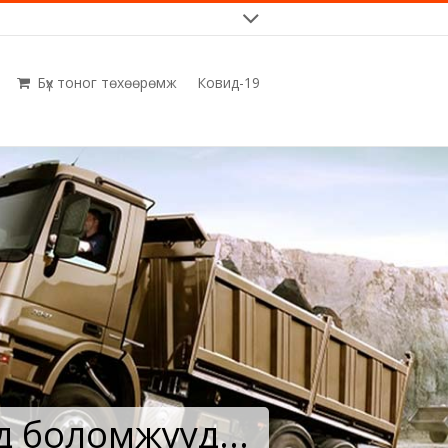
Бүх тоног төхөөрөмж
Ковид-19
д боломжууд...