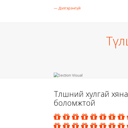
— Дэлгэрэнгүй
Түл
Түлшний хулгай хяна
боломжтой