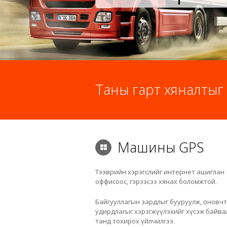
Таны гарт хяналтыг 
Машины GPS
Тээврийн хэрэгслийг интернет ашиглан
оффисоос, гэрээсээ хянах боломжтой.
Байгууллагын зардлыг бууруулж, оновч
удирдлагыг хэрэгжүүлэхийг хүсэж байва
танд тохирох үйлчилгээ.