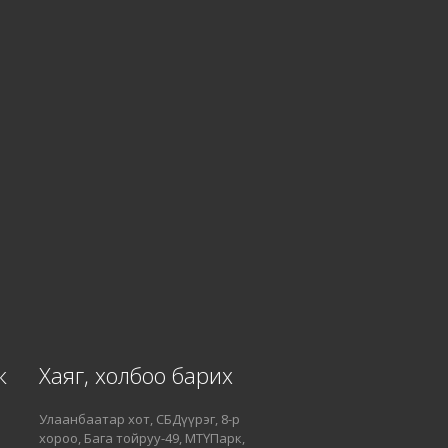
ж
Хаяг, холбоо барих
Улаанбаатар хот, СБДүүрэг, 8-р
хороо, Бага тойруу-49, МТҮПарк,