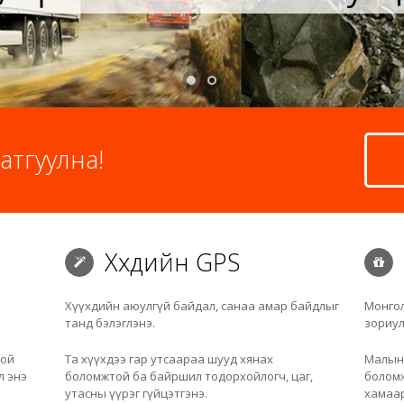
атгуулна!
Хүүхдийн GPS
Хүүхдийн аюулгүй байдал, санаа амар байдлыг
Монгол
танд бэлэглэнэ.
зориул
той
Та хүүхдээ гар утсаараа шууд хянах
Малын 
л энэ
боломжтой ба байршил тодорхойлогч, цаг,
боломж
утасны үүрэг гүйцэтгэнэ.
хамаар