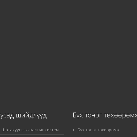
Бусад шийдлүүд
Бүх тоног төхөөрөм
Шатахууны хяналтын систем
Бүх тоног төхөөрөмж