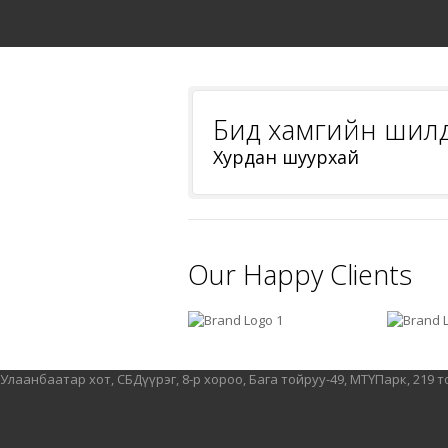
Бид хамгийн шилд
Хурдан шуурхай
Our Happy Clients
Улаанбаатар хот, СБДүүрэг, 8-р хороо, Бага тойруу-49, МТҮПарк, 219 т