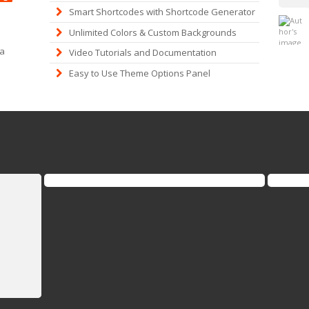
Smart Shortcodes with Shortcode Generator
Unlimited Colors & Custom Backgrounds
а
Video Tutorials and Documentation
Easy to Use Theme Options Panel