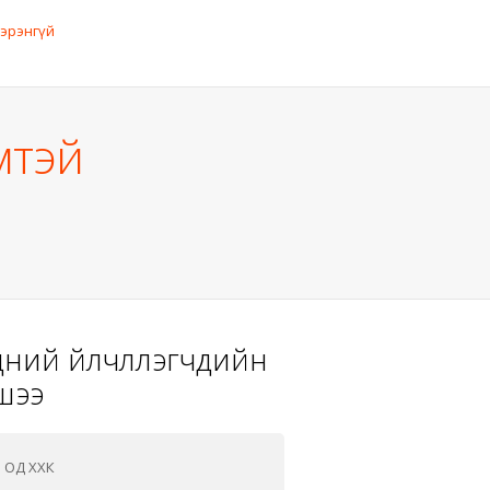
эрэнгүй
мтэй
ний үйлчлүүлэгчдийн
шээ
 ОД ХХК
МНТК ХХК