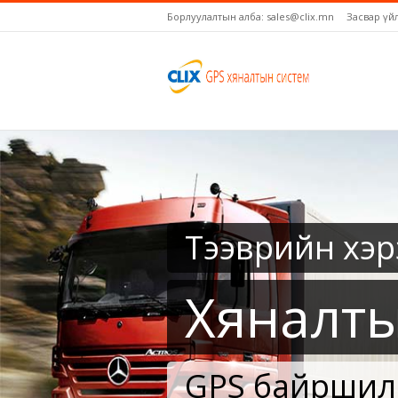
Борлуулалтын алба: sales@clix.mn
Засвар үй
Тээврийн хэр
Хяналты
GPS байршил,