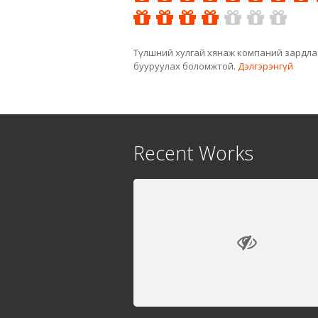
Түлшний хулгай хянаж компаний зардла
бууруулах боломжтой.
Дэлгэрэнгүй
Recent Works