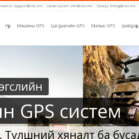
лчилгээ: support@clix.mn
Санал хүсэлт: info@clix.mn
Санхүү: billing@clix.mn
Нүүр
Машины GPS
Цагдаагийн GPS
Малын GPS
Шийдлүүд
эгслийн
н GPS систем
 Түлшний хяналт ба буса