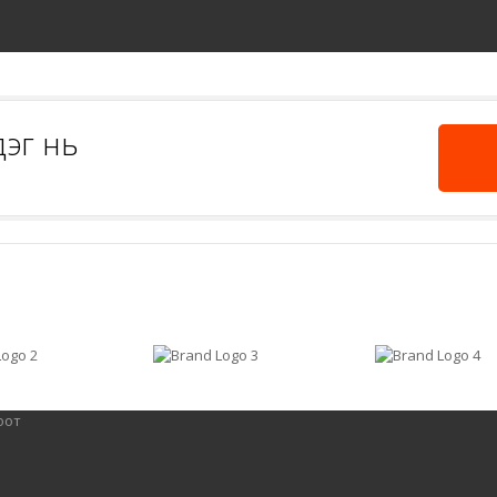
эг нь
оот