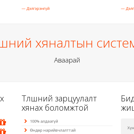
— Дэлгэрэнгүй
— Дэлг
шний хяналтын систе
Аваарай
х
Түлшний зарцуулалт
Бид
хянах боломжтой
жи
100% алдаагүй
Хүн
Өндөр нарийвчлалттай