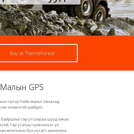
Buy at ThemeForest
Малын GPS
ын тал нутгийн малыг хянахад
сан оновчтой шийдэл.
байршлыг гар утсаараа шууд хянах
той. Гар утасны сүлжээнээс үл
ан монголын бүх нутагт ажиллана.