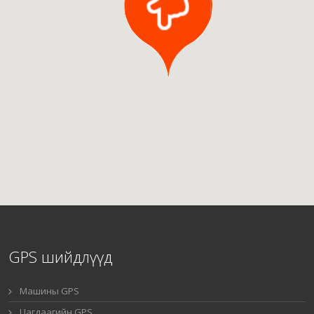
GPS шийдлүүд
Машины GPS
Цагдаагийн GPS