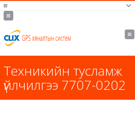
7700202,
89559964,
952223647
Техникийн тусламж
үйлчилгээ 7707-0202