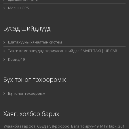
Малын GPS
Бусад шийдлүүд
Шатахууны хяналтын систем
Такси компаниудад зориулсан шийдэл SMART TAXI | UB CAB
Ковид-19
Бүх тоног төхөөрөмж
Бүх тоног төхөөрөмж
Хаяг, холбоо барих
Улаанбаатар хот, СБДүүрэг, 8-р хороо, Бага тойруу-49, МТҮПарк, 201