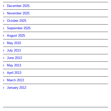
December 2025
November 2025
October 2025
September 2025
August 2025
May 2015
July 2013
June 2013
May 2013
April 2013
March 2013
January 2012