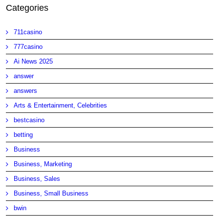
Categories
711casino
777casino
Ai News 2025
answer
answers
Arts & Entertainment, Celebrities
bestcasino
betting
Business
Business, Marketing
Business, Sales
Business, Small Business
bwin