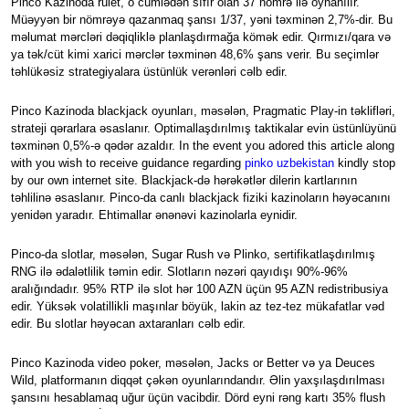
Pinco Kazinoda rulet, o cümlədən sıfır olan 37 nömrə ilə oynanılır.
Müəyyən bir nömrəyə qazanmaq şansı 1/37, yəni təxminən 2,7%-dir. Bu
məlumat mərcləri dəqiqliklə planlaşdırmağa kömək edir. Qırmızı/qara və
ya tək/cüt kimi xarici mərclər təxminən 48,6% şans verir. Bu seçimlər
təhlükəsiz strategiyalara üstünlük verənləri cəlb edir.
Pinco Kazinoda blackjack oyunları, məsələn, Pragmatic Play-in təklifləri,
strateji qərarlara əsaslanır. Optimallaşdırılmış taktikalar evin üstünlüyünü
təxminən 0,5%-ə qədər azaldır. In the event you adored this article along
with you wish to receive guidance regarding
pinko uzbekistan
kindly stop
by our own internet site. Blackjack-də hərəkətlər dilerin kartlarının
təhlilinə əsaslanır. Pinco-da canlı blackjack fiziki kazinoların həyəcanını
yenidən yaradır. Ehtimallar ənənəvi kazinolarla eynidir.
Pinco-da slotlar, məsələn, Sugar Rush və Plinko, sertifikatlaşdırılmış
RNG ilə ədalətlilik təmin edir. Slotların nəzəri qayıdışı 90%-96%
aralığındadır. 95% RTP ilə slot hər 100 AZN üçün 95 AZN redistribusiya
edir. Yüksək volatillikli maşınlar böyük, lakin az tez-tez mükafatlar vəd
edir. Bu slotlar həyəcan axtaranları cəlb edir.
Pinco Kazinoda video poker, məsələn, Jacks or Better və ya Deuces
Wild, platformanın diqqət çəkən oyunlarındandır. Əlin yaxşılaşdırılması
şansını hesablamaq uğur üçün vacibdir. Dörd eyni rəng kartı 35% flush