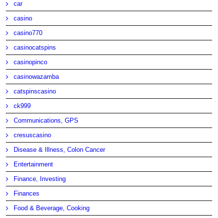
car
casino
casino770
casinocatspins
casinopinco
casinowazamba
catspinscasino
ck999
Communications, GPS
cresuscasino
Disease & Illness, Colon Cancer
Entertainment
Finance, Investing
Finances
Food & Beverage, Cooking