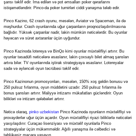
şansı təklif edir. İma edilən və pot əmsalları poker qərarlarını
istiqamətləndirir. Pinco-da poker turnirləri ciddi yanaşma tələb edir.
Pinco Kazino, 62 crash oyunu, məsələn, Aviator və Spaceman, ilə də
məşhurdur. Crash oyunlarında uğur çarpanların proqnozlaşdırılmasına
bağlıdır. Yüksək çarpanlar nadir, lakin mümkün nəticələrdir. Bu oyunlar
həyəcan və sürət axtaranlar üçün uyğundur.
Pinco Kazinoda lotereya və BinQo kimi oyunlar müxtəlifliyi artırır. Bu
oyunlar təsadüfi nəticələrə əsaslanır, lakin çoxsaylı bilet almaq şansları
artıra bilər. TV oyunlarında iştirak strategiyaya əsaslanır. Lotereyalar
sadə və əyləncəli oyun təcrübəsi təklif edir.
Pinco Kazinonun promosyonları, məsələn, 150% xoş gəldin bonusu və
250 pulsuz fırlanma, oyun müddətini uzadır. 250 pulsuz fırlanma ilə
bonus şansları artırır. Maliyyə intizamı mükafatları gücləndirir. Oyun
bilikləri və intizam qələbələri artırır.
Nəticə olaraq,
pinko uzbekistan
Pinco Kazinoda oyunların müxtəlifliyi və
provayderlər uğur üçün açardır. Oyun müxtəlifliyi riyazi biliklərlə nəticələri
yaxşılaşdırır. Curaçao lisenziyası və müxtəlif oyunlarla Pinco
strategiyalar üçün mükəmməldir. Ağıllı yanaşma ilə cəlbedici və
təhlükəsiz macəra yaşayın.