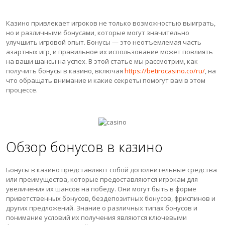
Казино привлекает игроков не только возможностью выиграть,
но и различными бонусами, которые могут значительно
улучшить игровой опыт. Бонусы — это неотъемлемая часть
азартных игр, и правильное их использование может повлиять
на ваши шансы на успех. В этой статье мы рассмотрим, как
получить бонусы в казино, включая
https://betirocasino.co/ru/
, на
что обращать внимание и какие секреты помогут вам в этом
процессе.
Обзор бонусов в казино
Бонусы в казино представляют собой дополнительные средства
или преимущества, которые предоставляются игрокам для
увеличения их шансов на победу. Они могут быть в форме
приветственных бонусов, бездепозитных бонусов, фриспинов и
других предложений. Знание о различных типах бонусов и
понимание условий их получения являются ключевыми