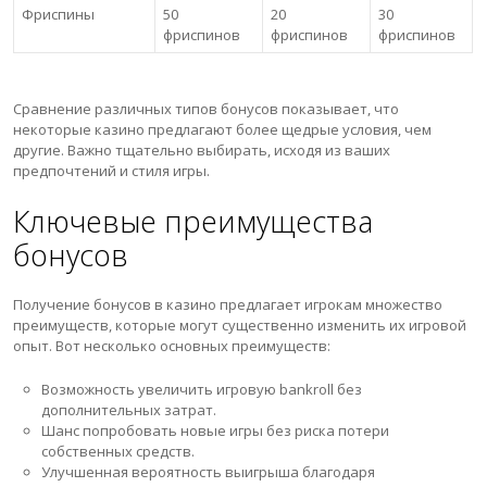
Фриспины
50
20
30
фриспинов
фриспинов
фриспинов
Сравнение различных типов бонусов показывает, что
некоторые казино предлагают более щедрые условия, чем
другие. Важно тщательно выбирать, исходя из ваших
предпочтений и стиля игры.
Ключевые преимущества
бонусов
Получение бонусов в казино предлагает игрокам множество
преимуществ, которые могут существенно изменить их игровой
опыт. Вот несколько основных преимуществ:
Возможность увеличить игровую bankroll без
дополнительных затрат.
Шанс попробовать новые игры без риска потери
собственных средств.
Улучшенная вероятность выигрыша благодаря