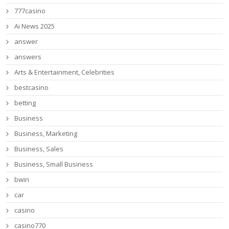
777casino
Ai News 2025
answer
answers
Arts & Entertainment, Celebrities
bestcasino
betting
Business
Business, Marketing
Business, Sales
Business, Small Business
bwin
car
casino
casino770