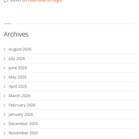
Archives
August 2026
July 2026
June 2026
May 2026
April 2026
March 2026
February 2026
January 2026
December 2025
November 2025