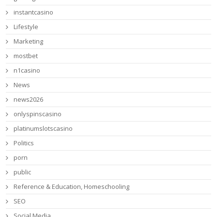
instantcasino
Lifestyle
Marketing
mostbet
n1casino
News
news2026
onlyspinscasino
platinumslotscasino
Politics
porn
public
Reference & Education, Homeschooling
SEO
Social Media