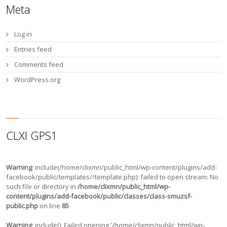
Meta
Log in
Entries feed
Comments feed
WordPress.org
CLXI GPS1
Warning
: include(/home/clixmn/public_html/wp-content/plugins/add-
facebook/public/templates//template.php): failed to open stream: No
such file or directory in
/home/clixmn/public_html/wp-
content/plugins/add-facebook/public/classes/class-smuzsf-
public.php
on line
85
Warning
: include(): Failed opening '/home/clixmn/public_html/wp-