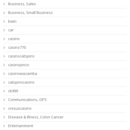
Business, Sales
Business, Small Business
bwin
car
casino
casino770
casinocatspins
casinopinco
casinowazamba
catspinscasino
ck999
Communications, GPS
cresuscasino
Disease & Illness, Colon Cancer
Entertainment