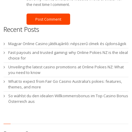
the next time I comment.
Recent Posts
Magyar Online Casino játékajánló: népszerű címek és újdonságok
Fast payouts and trusted gaming: why Online Pokies NZ is the ideal
choice for
Unveiling the latest casino promotions at Online Pokies NZ: What
you need to know
What to expect from Fair Go Casino Australia’s pokies: features,
themes, and more
So wählst du den idealen Willkommensbonus im Top Casino Bonus
Österreich aus