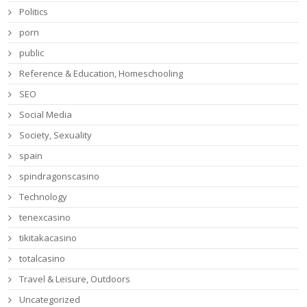
Politics
porn
public
Reference & Education, Homeschooling
SEO
Social Media
Society, Sexuality
spain
spindragonscasino
Technology
tenexcasino
tikitakacasino
totalcasino
Travel & Leisure, Outdoors
Uncategorized