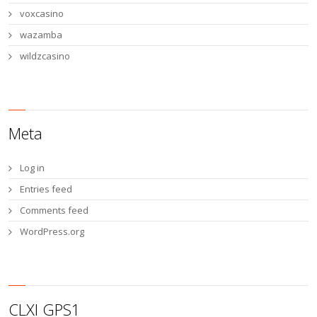
voxcasino
wazamba
wildzcasino
Meta
Log in
Entries feed
Comments feed
WordPress.org
CLXI GPS1