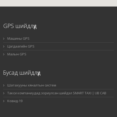
GPS шийдлүүд
Машины GPS
Цагдаагийн GPS
Малын GPS
Бусад шийдлүүд
Шатахууны хяналтын систем
Такси компаниудад зориулсан шийдэл SMART TAXI | UB CAB
Ковид-19