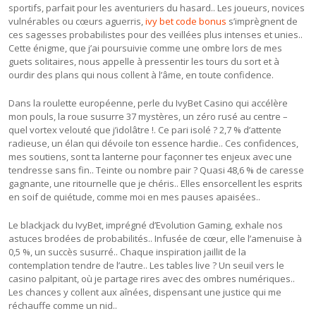
sportifs, parfait pour les aventuriers du hasard.. Les joueurs, novices
vulnérables ou cœurs aguerris,
ivy bet code bonus
s’imprègnent de
ces sagesses probabilistes pour des veillées plus intenses et unies..
Cette énigme, que j’ai poursuivie comme une ombre lors de mes
guets solitaires, nous appelle à pressentir les tours du sort et à
ourdir des plans qui nous collent à l’âme, en toute confidence.
Dans la roulette européenne, perle du IvyBet Casino qui accélère
mon pouls, la roue susurre 37 mystères, un zéro rusé au centre –
quel vortex velouté que j’idolâtre !. Ce pari isolé ? 2,7 % d’attente
radieuse, un élan qui dévoile ton essence hardie.. Ces confidences,
mes soutiens, sont ta lanterne pour façonner tes enjeux avec une
tendresse sans fin.. Teinte ou nombre pair ? Quasi 48,6 % de caresse
gagnante, une ritournelle que je chéris.. Elles ensorcellent les esprits
en soif de quiétude, comme moi en mes pauses apaisées..
Le blackjack du IvyBet, imprégné d’Evolution Gaming, exhale nos
astuces brodées de probabilités.. Infusée de cœur, elle l’amenuise à
0,5 %, un succès susurré.. Chaque inspiration jaillit de la
contemplation tendre de l’autre.. Les tables live ? Un seuil vers le
casino palpitant, où je partage rires avec des ombres numériques..
Les chances y collent aux aînées, dispensant une justice qui me
réchauffe comme un nid..