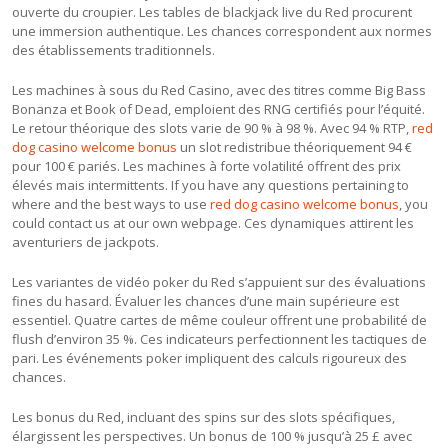
ouverte du croupier. Les tables de blackjack live du Red procurent
une immersion authentique. Les chances correspondent aux normes
des établissements traditionnels.
Les machines à sous du Red Casino, avec des titres comme Big Bass
Bonanza et Book of Dead, emploient des RNG certifiés pour l’équité.
Le retour théorique des slots varie de 90 % à 98 %. Avec 94 % RTP,
red
dog casino welcome bonus
un slot redistribue théoriquement 94 €
pour 100 € pariés. Les machines à forte volatilité offrent des prix
élevés mais intermittents. If you have any questions pertaining to
where and the best ways to use
red dog casino welcome bonus
, you
could contact us at our own webpage. Ces dynamiques attirent les
aventuriers de jackpots.
Les variantes de vidéo poker du Red s’appuient sur des évaluations
fines du hasard. Évaluer les chances d’une main supérieure est
essentiel. Quatre cartes de même couleur offrent une probabilité de
flush d’environ 35 %. Ces indicateurs perfectionnent les tactiques de
pari. Les événements poker impliquent des calculs rigoureux des
chances.
Les bonus du Red, incluant des spins sur des slots spécifiques,
élargissent les perspectives. Un bonus de 100 % jusqu’à 25 £ avec