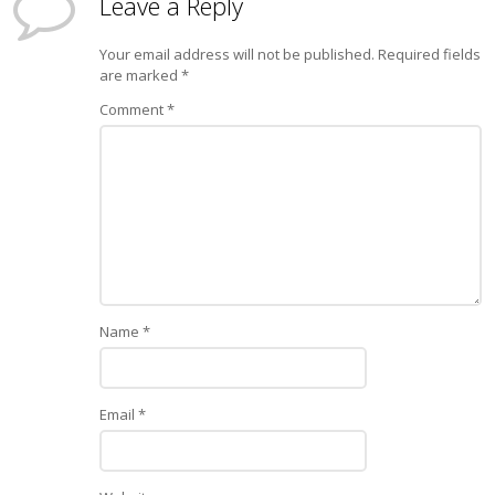
Leave a Reply
Your email address will not be published.
Required fields
are marked
*
Comment
*
Name
*
Email
*