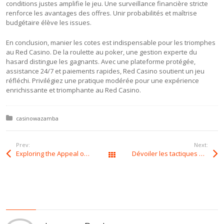
conditions justes amplifie le jeu. Une surveillance financière stricte
renforce les avantages des offres. Unir probabilités et maîtrise
budgétaire élève les issues.
En conclusion, manier les cotes est indispensable pour les triomphes
au Red Casino. De la roulette au poker, une gestion experte du
hasard distingue les gagnants. Avec une plateforme protégée,
assistance 24/7 et paiements rapides, Red Casino soutient un jeu
réfléchi. Privilégiez une pratique modérée pour une expérience
enrichissante et triomphante au Red Casino.
Posted in:
casinowazamba
Prev:
Next:
Exploring the Appeal of Vintage Adult Content
Dévoiler les tactiques au StoneVegas Casino
All Posts