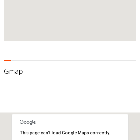
Gmap
This page can't load Google Maps correctly.
OK
Do you own this website?
This page can't load Google Maps correctly.