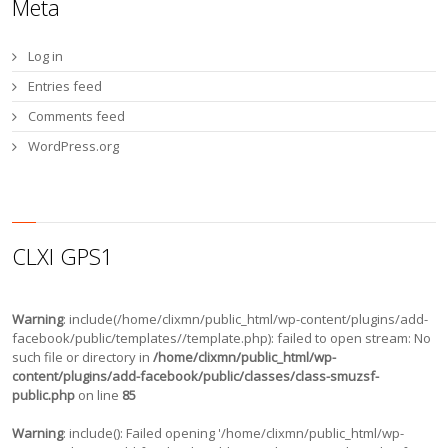
Meta
Log in
Entries feed
Comments feed
WordPress.org
CLXI GPS1
Warning
: include(/home/clixmn/public_html/wp-content/plugins/add-
facebook/public/templates//template.php): failed to open stream: No
such file or directory in
/home/clixmn/public_html/wp-
content/plugins/add-facebook/public/classes/class-smuzsf-
public.php
on line
85
Warning
: include(): Failed opening '/home/clixmn/public_html/wp-