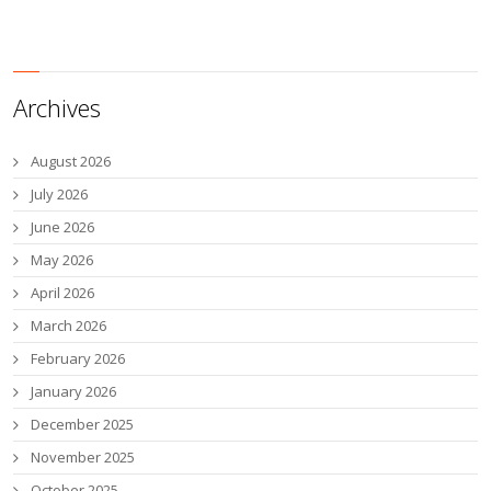
Archives
August 2026
July 2026
June 2026
May 2026
April 2026
March 2026
February 2026
January 2026
December 2025
November 2025
October 2025