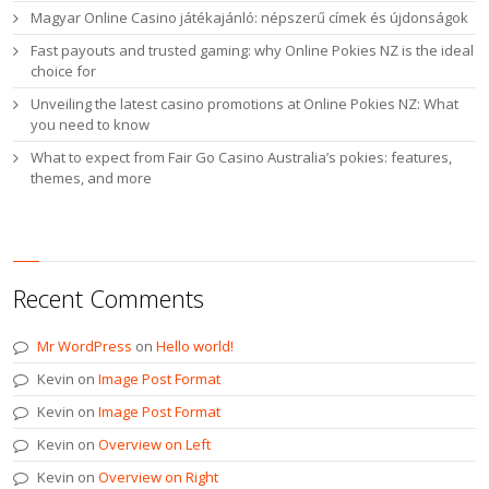
Magyar Online Casino játékajánló: népszerű címek és újdonságok
Fast payouts and trusted gaming: why Online Pokies NZ is the ideal
choice for
Unveiling the latest casino promotions at Online Pokies NZ: What
you need to know
What to expect from Fair Go Casino Australia’s pokies: features,
themes, and more
Recent Comments
Mr WordPress
on
Hello world!
Kevin
on
Image Post Format
Kevin
on
Image Post Format
Kevin
on
Overview on Left
Kevin
on
Overview on Right