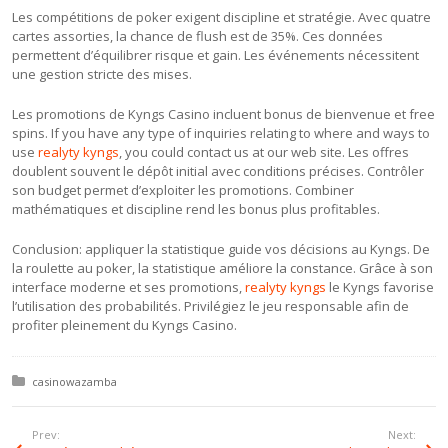
Les compétitions de poker exigent discipline et stratégie. Avec quatre
cartes assorties, la chance de flush est de 35%. Ces données
permettent d’équilibrer risque et gain. Les événements nécessitent
une gestion stricte des mises.
Les promotions de Kyngs Casino incluent bonus de bienvenue et free
spins. If you have any type of inquiries relating to where and ways to
use
realyty kyngs
, you could contact us at our web site. Les offres
doublent souvent le dépôt initial avec conditions précises. Contrôler
son budget permet d’exploiter les promotions. Combiner
mathématiques et discipline rend les bonus plus profitables.
Conclusion: appliquer la statistique guide vos décisions au Kyngs. De
la roulette au poker, la statistique améliore la constance. Grâce à son
interface moderne et ses promotions,
realyty kyngs
le Kyngs favorise
l’utilisation des probabilités. Privilégiez le jeu responsable afin de
profiter pleinement du Kyngs Casino.
Posted in:
casinowazamba
Prev:
Next: