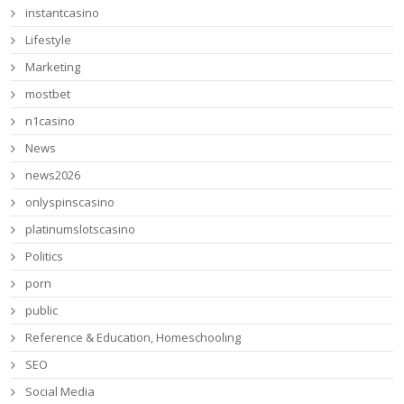
instantcasino
Lifestyle
Marketing
mostbet
n1casino
News
news2026
onlyspinscasino
platinumslotscasino
Politics
porn
public
Reference & Education, Homeschooling
SEO
Social Media