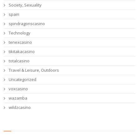
Society, Sexuality
spain
spindragonscasino
Technology
tenexcasino
tikitakacasino
totalcasino
Travel & Leisure, Outdoors
Uncategorized
voxcasino
wazamba
wildzcasino