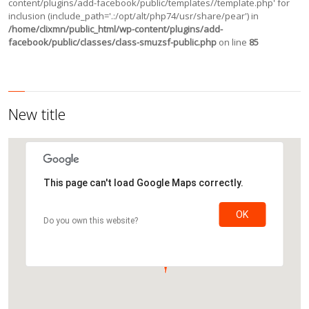
content/plugins/add-facebook/public/templates//template.php' for
inclusion (include_path='.:/opt/alt/php74/usr/share/pear') in
/home/clixmn/public_html/wp-content/plugins/add-
facebook/public/classes/class-smuzsf-public.php
on line
85
New title
This page can't load Google Maps correctly.
OK
Do you own this website?