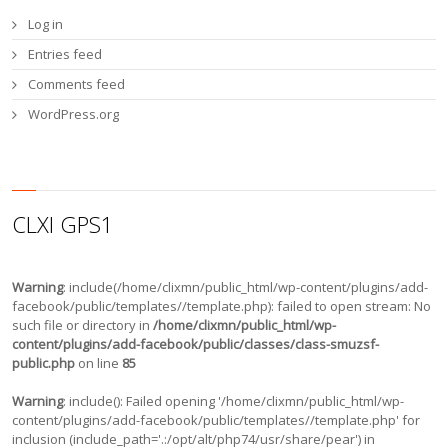
Log in
Entries feed
Comments feed
WordPress.org
CLXI GPS1
Warning
: include(/home/clixmn/public_html/wp-content/plugins/add-
facebook/public/templates//template.php): failed to open stream: No
such file or directory in
/home/clixmn/public_html/wp-
content/plugins/add-facebook/public/classes/class-smuzsf-
public.php
on line
85
Warning
: include(): Failed opening '/home/clixmn/public_html/wp-
content/plugins/add-facebook/public/templates//template.php' for
inclusion (include_path='.:/opt/alt/php74/usr/share/pear') in