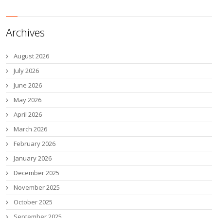
Archives
August 2026
July 2026
June 2026
May 2026
April 2026
March 2026
February 2026
January 2026
December 2025
November 2025
October 2025
September 2025