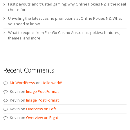
Fast payouts and trusted gaming: why Online Pokies NZ is the ideal
choice for
Unveiling the latest casino promotions at Online Pokies NZ: What
you need to know
What to expect from Fair Go Casino Australia’s pokies: features,
themes, and more
Recent Comments
Mr WordPress
on
Hello world!
Kevin
on
Image Post Format
Kevin
on
Image Post Format
Kevin
on
Overview on Left
Kevin
on
Overview on Right