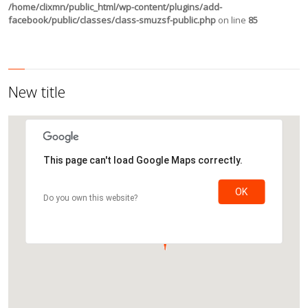
/home/clixmn/public_html/wp-content/plugins/add-
facebook/public/classes/class-smuzsf-public.php
on line
85
New title
This page can't load Google Maps correctly.
OK
Do you own this website?