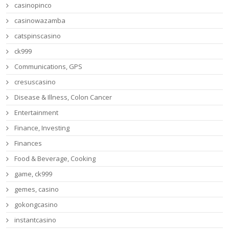
casinopinco
casinowazamba
catspinscasino
ck999
Communications, GPS
cresuscasino
Disease & Illness, Colon Cancer
Entertainment
Finance, Investing
Finances
Food & Beverage, Cooking
game, ck999
gemes, casino
gokongcasino
instantcasino