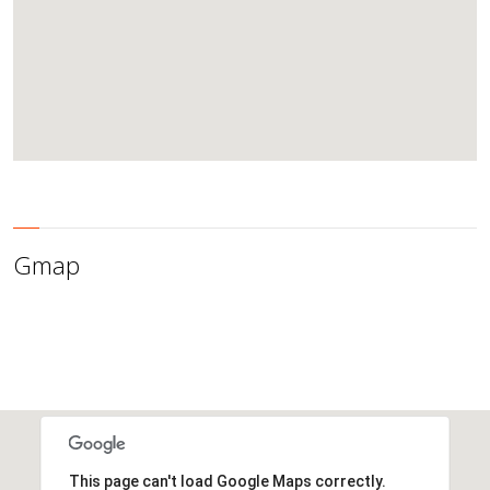
Gmap
This page can't load Google Maps correctly.
OK
Do you own this website?
This page can't load Google Maps correctly.