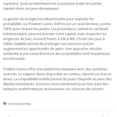
supérieur. Jouer prudemment est crucial pour éviter les pertes
rapides dans ces jeux dynamiques.
La gestion du budget est indispensable pour exploiter les
probabilités sur Powbet Casino. Définissez un seuil de mise, comme
100 €, pour réduire les pertes. Les promotions, comme le cashback
hebdomadaire, peuvent booster votre capital, mais respectez les
exigences de pari, souvent fixées à 30x à 40x. Choisir des jeux à
faible volatilité permet de prolonger vos sessions tout en
augmentant les opportunités de gains. Une approche calculée
combinée à une compréhension des probabilités rend l’expérience
enrichissante.
Powbet Casino offre une plateforme équitaire avec des systèmes
avancés. Le support client, disponible en continu, répond via chat en
direct. La compatibilité mobile permet de jouer n’importe où avec des
dépôts instantanés. Inscrivez-vous maintenant pour tirer parti des
tactiques mathématiques et maximiser vos chances de victoire !
Posted in:
casinowazamba