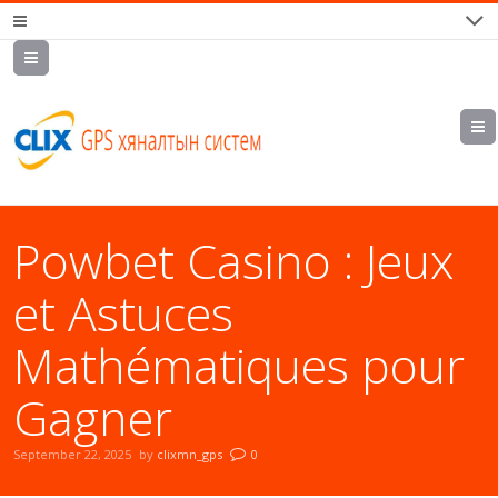
7700202,
89559964,
952223647
Powbet Casino : Jeux
et Astuces
Mathématiques pour
Gagner
September 22, 2025
by
clixmn_gps
0