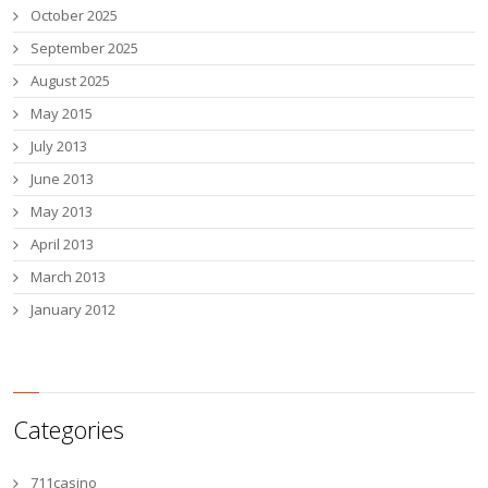
October 2025
September 2025
August 2025
May 2015
July 2013
June 2013
May 2013
April 2013
March 2013
January 2012
Categories
711casino