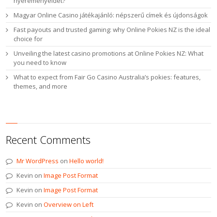
nyereményeidet?
Magyar Online Casino játékajánló: népszerű címek és újdonságok
Fast payouts and trusted gaming: why Online Pokies NZ is the ideal
choice for
Unveiling the latest casino promotions at Online Pokies NZ: What
you need to know
What to expect from Fair Go Casino Australia’s pokies: features,
themes, and more
Recent Comments
Mr WordPress
on
Hello world!
Kevin
on
Image Post Format
Kevin
on
Image Post Format
Kevin
on
Overview on Left