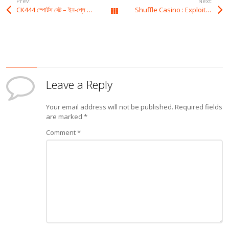
Prev:
Next:
CK444 স্পোর্টস বেট – ইন-প্লে বাংলাদেশে
Shuffle Casino : Exploitez les Probabilités pour Gagner Gros
All Posts
Leave a Reply
Your email address will not be published.
Required fields
are marked
*
Comment
*