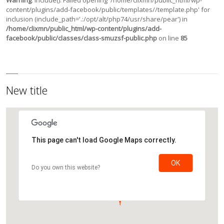
content/plugins/add-facebook/public/templates//template.php' for
inclusion (include_path='.:/opt/alt/php74/usr/share/pear') in
/home/clixmn/public_html/wp-content/plugins/add-
facebook/public/classes/class-smuzsf-public.php
on line
85
New title
This page can't load Google Maps correctly.
OK
Do you own this website?