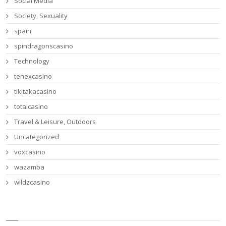
Social Media
Society, Sexuality
spain
spindragonscasino
Technology
tenexcasino
tikitakacasino
totalcasino
Travel & Leisure, Outdoors
Uncategorized
voxcasino
wazamba
wildzcasino