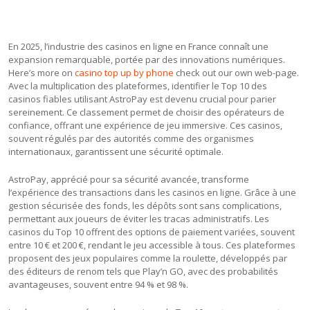
En 2025, l’industrie des casinos en ligne en France connaît une
expansion remarquable, portée par des innovations numériques.
Here’s more on
casino top up by phone
check out our own web-page.
Avec la multiplication des plateformes, identifier le Top 10 des
casinos fiables utilisant AstroPay est devenu crucial pour parier
sereinement. Ce classement permet de choisir des opérateurs de
confiance, offrant une expérience de jeu immersive. Ces casinos,
souvent régulés par des autorités comme des organismes
internationaux, garantissent une sécurité optimale.
AstroPay, apprécié pour sa sécurité avancée, transforme
l’expérience des transactions dans les casinos en ligne. Grâce à une
gestion sécurisée des fonds, les dépôts sont sans complications,
permettant aux joueurs de éviter les tracas administratifs. Les
casinos du Top 10 offrent des options de paiement variées, souvent
entre 10 € et 200 €, rendant le jeu accessible à tous. Ces plateformes
proposent des jeux populaires comme la roulette, développés par
des éditeurs de renom tels que Play’n GO, avec des probabilités
avantageuses, souvent entre 94 % et 98 %.