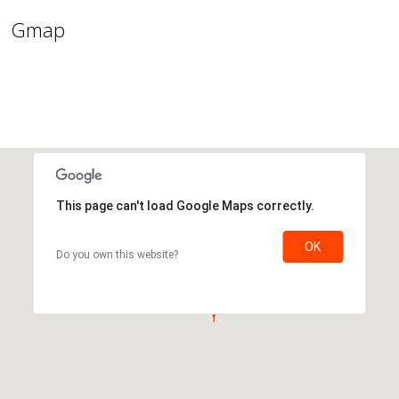
Gmap
This page can't load Google Maps correctly.
OK
Do you own this website?
This page can't load Google Maps correctly.
OK
Do you own this website?