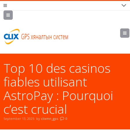
7700202,
89559964,
952223647
Top 10 des casinos
fiables utilisant
AstroPay : Pourquoi
c’est crucial
September 13, 2025
by
clixmn_gps
0