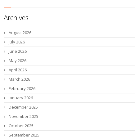
Archives
August 2026
July 2026
June 2026
May 2026
April 2026
March 2026
February 2026
January 2026
December 2025
November 2025
October 2025
September 2025