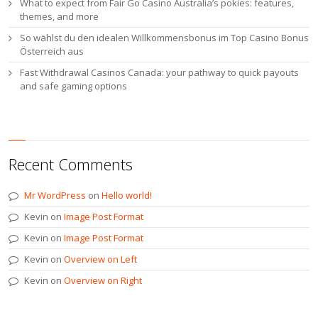
What to expect from Fair Go Casino Australia’s pokies: features,
themes, and more
So wählst du den idealen Willkommensbonus im Top Casino Bonus
Österreich aus
Fast Withdrawal Casinos Canada: your pathway to quick payouts
and safe gaming options
Recent Comments
Mr WordPress
on
Hello world!
Kevin
on
Image Post Format
Kevin
on
Image Post Format
Kevin
on
Overview on Left
Kevin
on
Overview on Right