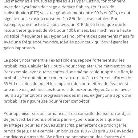
Les machines à sous, très prisées au Hyper Casino, fonctionnent
avec des systèmes de tirage aléatoire fiables. Leur taux de
redistribution (RTP) se situe généralement entre 90 % et 97 %, ce qui
signifie que le casino conserve 2 à 8 % des mises totales. Par
exemple, une machine à sous avec un RTP de 96 % indique que le
retour théorique est de 96 € pour 100 € misés. Les machines à haute
volatilité, fréquentes au Hyper Casino, offrent des paiements massifs
avec une fréquence moindre, idéales pour ceux qui privilégient les
gains importants.
Le poker, notamment le Texas Hold’em, repose fortement sur les
probabilités. Calculer les « outs » pour compléter une main est crucial.
Par exemple, avec quatre cartes d’une même couleur après le flop, la
probabilité d’obtenir une couleur au turn ou à la rivière est d’près de
35 %. Les cotes du pot et les implied odds permettent de évaluer si
une mise est justifiée. Les tournois de poker au Hyper Casino, avec
leurs augmentations progressives des mises, exigent une approche
probabiliste rigoureuse pour rester compétitif.
Pour optimiser ses performances, il est conseillé de fixer un budget
de jeu strict. Les bonus offerts par le Hyper Casino, tels que les
avantages pour les nouveaux inscrits, permettent de prolonger le
temps de jeu. Par exemple, un bonus de 100 % jusqu’à 200 € avec des
conditions de mise de 35x offre une optimisation des chances de