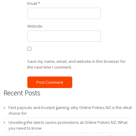
Email
*
Website
Save my name, email, and website in this browser for
the next time I comment.
Recent Posts
Fast payouts and trusted gaming: why Online Pokies NZ is the ideal
choice for
Unveiling the latest casino promotions at Online Pokies NZ: What
you need to know