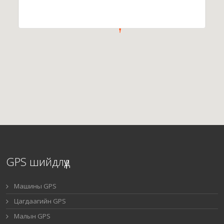
GPS шийдлүүд
Машины GPS
Цагдаагийн GPS
Малын GPS