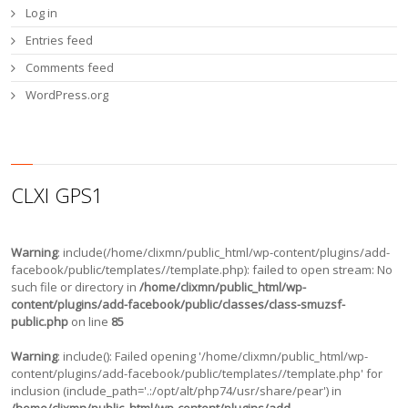
Log in
Entries feed
Comments feed
WordPress.org
CLXI GPS1
Warning
: include(/home/clixmn/public_html/wp-content/plugins/add-
facebook/public/templates//template.php): failed to open stream: No
such file or directory in
/home/clixmn/public_html/wp-
content/plugins/add-facebook/public/classes/class-smuzsf-
public.php
on line
85
Warning
: include(): Failed opening '/home/clixmn/public_html/wp-
content/plugins/add-facebook/public/templates//template.php' for
inclusion (include_path='.:/opt/alt/php74/usr/share/pear') in
/home/clixmn/public_html/wp-content/plugins/add-