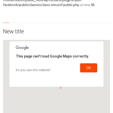
facebook/public/classes/class-smuzsf-public.php
on line
85
New title
This page can't load Google Maps correctly.
OK
Do you own this website?