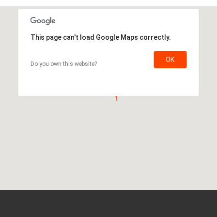
OK
Do you own this website?
This page can't load Google Maps correctly.
OK
Do you own this website?