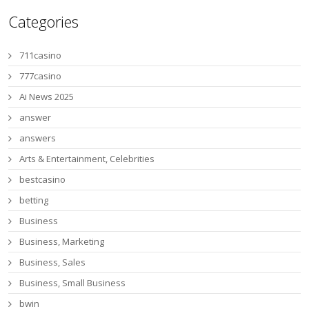
Categories
711casino
777casino
Ai News 2025
answer
answers
Arts & Entertainment, Celebrities
bestcasino
betting
Business
Business, Marketing
Business, Sales
Business, Small Business
bwin