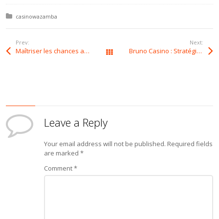
Posted in:
casinowazamba
Prev:
Next:
Maîtriser les chances au Hyper Casino grâce à la théorie des probabilités
Bruno Casino : Stratégies basées sur les probabilités pour réussir
All Posts
Leave a Reply
Your email address will not be published.
Required fields
are marked
*
Comment
*