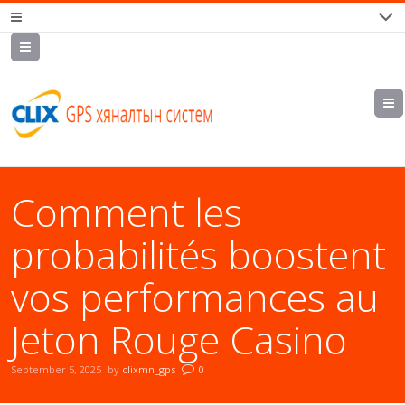
7700202,
89559964,
952223647
Comment les
probabilités boostent
vos performances au
Jeton Rouge Casino
September 5, 2025
by
clixmn_gps
0