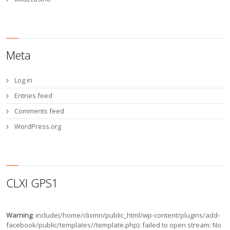
Meta
Log in
Entries feed
Comments feed
WordPress.org
CLXI GPS1
Warning
: include(/home/clixmn/public_html/wp-content/plugins/add-
facebook/public/templates//template.php): failed to open stream: No