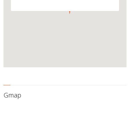
Gmap
This page can't load Google Maps correctly.