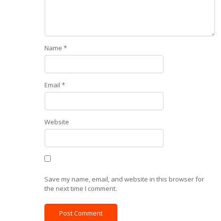
Name
*
Email
*
Website
Save my name, email, and website in this browser for
the next time I comment.